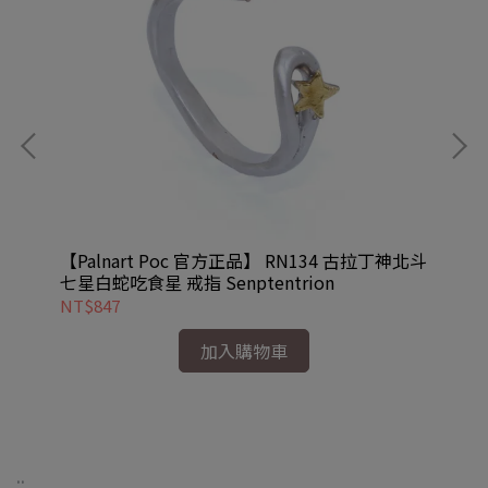
低音
【Palnart Poc 官方正品】 RN134 古拉丁神北斗
【P
七星白蛇吃食星 戒指 Senptentrion
水鑽
NT$847
NT
加入購物車
..