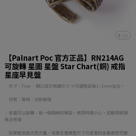
1
/
11
【Palnart Poc 官方正品】RN214AG
可旋轉 星圖 星盤 Star Chart(銅) 戒指
星座早見盤
．尺寸：Free ．開口戒可微調尺寸 ※可調整前後1~2mm左右。
．材質：黃銅．切割玻璃
．星盤可以旋轉．是一個精緻的模型，使用時請小心，若斷裂毀損
無法修復
．如果施加過大的力量，或者反覆調整尺寸可能會因金屬疲勞而變