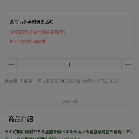
此商品參與的優惠活動
滿額優惠(折扣於購物車顯示)
飾品收納袋 滿額禮
此商品 「 最高 」可以折抵紅利
2160
點 (約等於
NT$2,160
)
商品介紹
商品介紹
その時期に観測できる星座を調べるため用いる星座早見盤を再現、アン