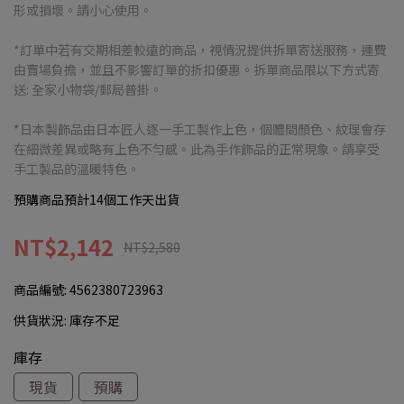
形或損壞。請小心使用。
*訂單中若有交期相差較遠的商品，視情況提供拆單寄送服務，運費
由賣場負擔，並且不影響訂單的折扣優惠。拆單商品限以下方式寄
送: 全家小物袋/郵局普掛。
*日本製飾品由日本匠人逐一手工製作上色，個體間顏色、紋理會存
在細微差異或略有上色不勻感。此為手作飾品的正常現象。請享受
手工製品的溫暖特色。
預購商品預計14個工作天出貨
NT$2,142
NT$2,580
商品編號:
4562380723963
供貨狀況:
庫存不足
庫存
現貨
預購