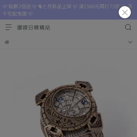
🩷 點數2倍送 🩷 🐈七月新品上架 🩷 滿1500元再打75折 🩷 滿
千宅配免運 🩷