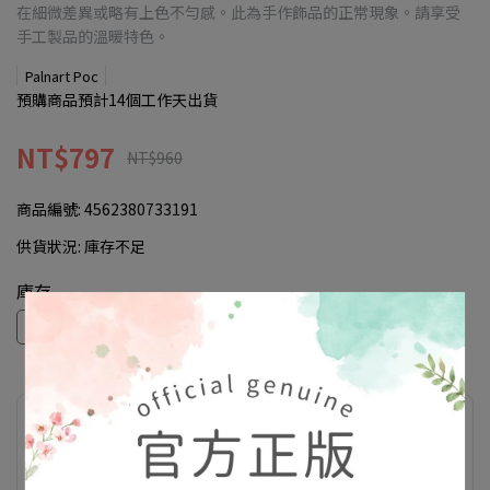
在細微差異或略有上色不勻感。此為手作飾品的正常現象。請享受
手工製品的溫暖特色。
Palnart Poc
預購商品預計14個工作天出貨
NT$797
NT$960
商品編號:
4562380733191
供貨狀況:
庫存不足
庫存
現貨
預購
此商品參與的優惠活動
滿額優惠(折扣於購物車顯示)