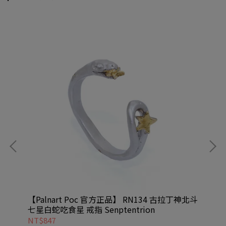
低音
【Palnart Poc 官方正品】 RN134 古拉丁神北斗
【P
七星白蛇吃食星 戒指 Senptentrion
水鑽
NT$847
NT