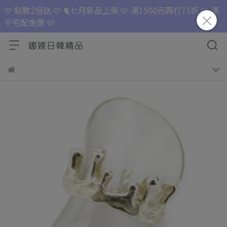
🩷 點數2倍送 🩷 🐈七月新品上架 🩷 滿1500元再打75折 🩷 滿
千宅配免運 🩷