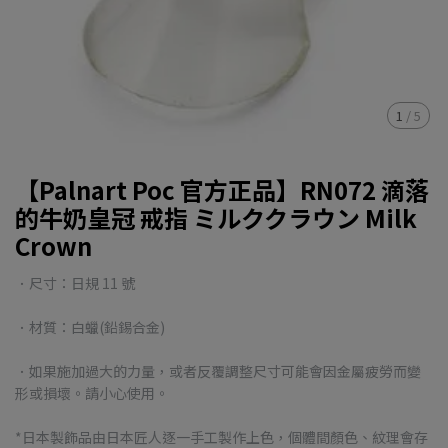
1
/
5
【Palnart Poc 官方正品】RN072 滴落
的牛奶皇冠 戒指 ミルククラウン Milk
Crown
．尺寸：日規 11 號
．材質：白蠟(鉛錫合金)
．如果施加過大的力量，或者反覆調整尺寸可能會因金屬疲勞而變
形或損壞。請小心使用。
*日本製飾品由日本匠人逐一手工製作上色，個體間顏色、紋理會存