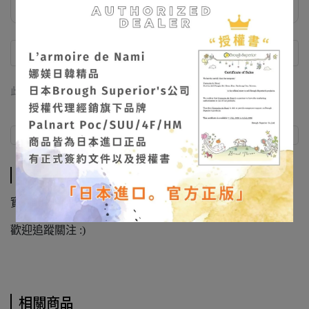
飾品收納袋 滿額禮
此商品 「 最高 」可以折抵紅利
621
點 (約等於
NT$621
)
商品介紹
商品介紹
實拍照不定期放在IG/FB
@larmoiredenami
歡迎追蹤關注 :)
相關商品