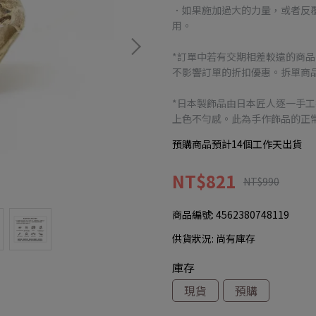
．如果施加過大的力量，或者反
用。
*訂單中若有交期相差較遠的商
不影響訂單的折扣優惠。拆單商品
*日本製飾品由日本匠人逐一手
上色不勻感。此為手作飾品的正
預購商品預計14個工作天出貨
NT$821
NT$990
商品編號:
4562380748119
供貨狀況:
尚有庫存
庫存
現貨
預購