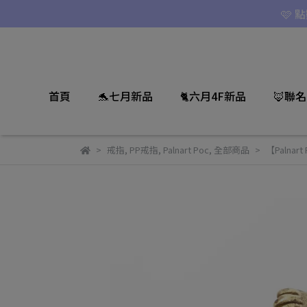
🩷 
首頁
🐬七月新品
🐈六月4F新品
🦊聯
戒指
,
PP戒指
,
Palnart Poc
,
全部商品
【Palnar