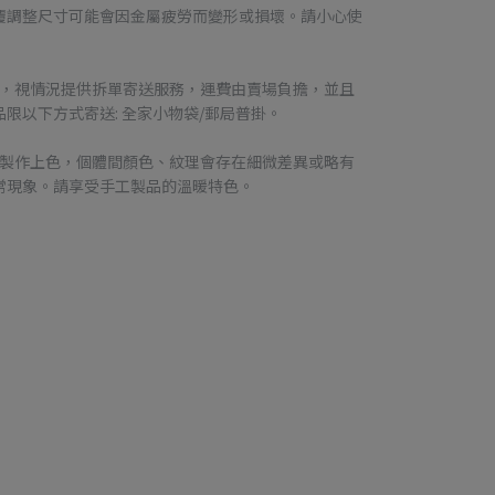
覆調整尺寸可能會因金屬疲勞而變形或損壞。請小心使
品，視情況提供拆單寄送服務，運費由賣場負擔，並且
限以下方式寄送: 全家小物袋/郵局普掛。
工製作上色，個體間顏色、紋理會存在細微差異或略有
常現象。請享受手工製品的溫暖特色。