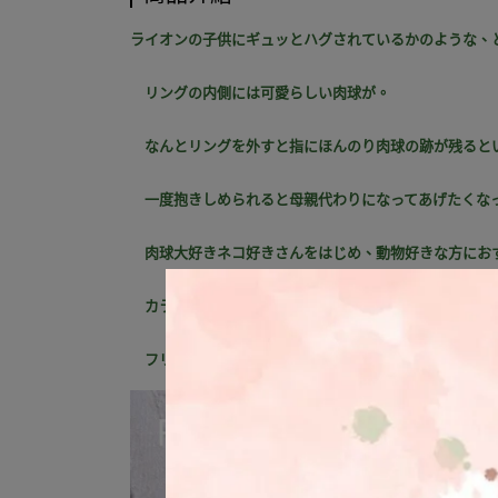
ライオンの子供にギュッとハグされているかのような、
リングの内側には可愛らしい肉球が。
なんとリングを外すと指にほんのり肉球の跡が残ると
一度抱きしめられると母親代わりになってあげたくな
肉球大好きネコ好きさんをはじめ、動物好きな方にお
カラー、デザインともにシンプルな為、どんなスタイ
フリーサイズでサイズの心配がない為プレゼントにも