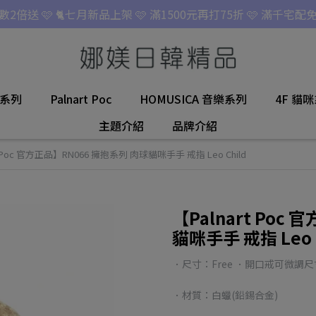
點數2倍送 🩷 🐈七月新品上架 🩷 滿1500元再打75折 🩷 滿千宅配免
名系列
Palnart Poc
HOMUSICA 音樂系列
4F 貓
主題介紹
品牌介紹
t Poc 官方正品】RN066 擁抱系列 肉球貓咪手手 戒指 Leo Child
【Palnart Poc
貓咪手手 戒指 Leo C
．尺寸：Free ．開口戒可微調尺
．材質：白蠟(鉛錫合金)