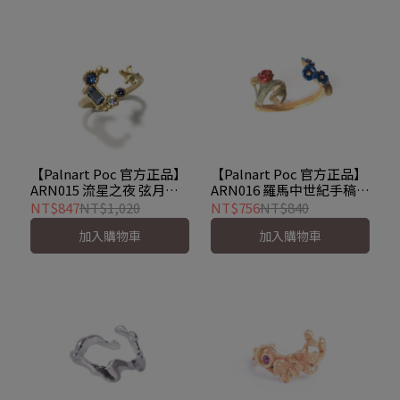
【Palnart Poc 官方正品】
【Palnart Poc 官方正品】
ARN015 流星之夜 弦月寶
ARN016 羅馬中世紀手稿裝
石 精緻手工可微調戒指尾
飾物 藍紅常春藤花朵 小指
NT$847
NT$1,020
NT$756
NT$840
戒
尾戒 戒指
加入購物車
加入購物車