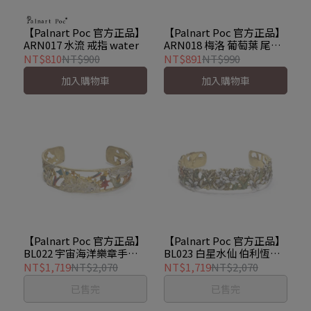
【Palnart Poc 官方正品】
【Palnart Poc 官方正品】
ARN017 水流 戒指 water
ARN018 梅洛 葡萄葉 尾戒
戒指 プティメルローリン
NT$810
NT$900
NT$891
NT$990
グ Petit merlot
加入購物車
加入購物車
【Palnart Poc 官方正品】
【Palnart Poc 官方正品】
BL022 宇宙海洋樂章手環
BL023 白星水仙 伯利恆之
｜日本製 職人手工著色 登
星 手環｜日本製 手工 Star
NT$1,719
NT$2,070
NT$1,719
NT$2,070
月小兔 Orchestra
of Bethle
已售完
已售完