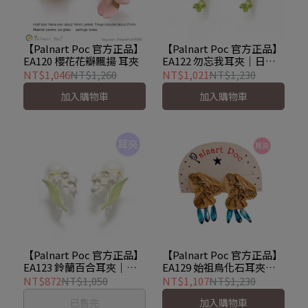
【Palnart Poc 官方正品】
【Palnart Poc 官方正品】
EA120 櫻花花瓣飄揚 耳夾
EA122 勿忘我耳夾｜日本
製 藍紫漸層 勿忘草 Forget
NT$1,046
NT$1,260
NT$1,021
NT$1,230
me not
加入購物車
加入購物車
【Palnart Poc 官方正品】
【Palnart Poc 官方正品】
EA123 鈴蘭百合耳夾｜日
EA129 始祖鳥化石耳夾｜
本製 純潔真愛 Heart Lily
日本製 太古神祕 考古
NT$872
NT$1,050
NT$1,107
NT$1,230
Archaeopteryx
已售完
加入購物車