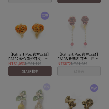
【Palnart Poc 官方正品】
【Palnart Poc 官方正品】
EA132 愛心鬼燈耳夾｜日
EA138 玫瑰園 耳夾｜日本
本製 酸漿果 秋季星空
製 職人手工著色 經典朝露
NT$1,053
NT$1,170
NT$872
NT$1,050
Lantern
紅 Rose Garden
加入購物車
已售完