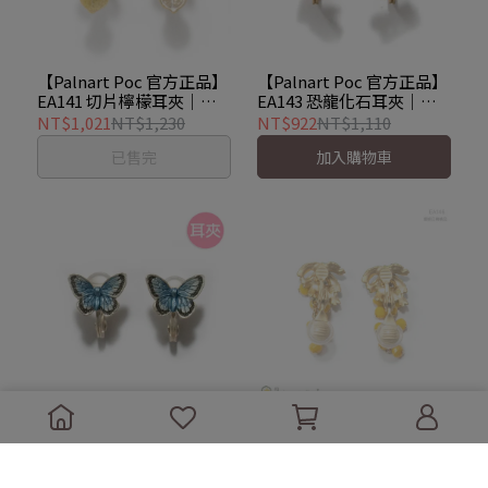
【Palnart Poc 官方正品】
【Palnart Poc 官方正品】
EA141 切片檸檬耳夾｜日
EA143 恐龍化石耳夾｜日
本製 花朵果實 誠實愛
本製 暴龍三角龍 星星骨骼
NT$1,021
NT$1,230
NT$922
NT$1,110
Lemon
已售完
加入購物車
【Palnart Poc 官方正品】
【Palnart Poc 官方正品】
EA145 大和小灰蝶耳夾｜
EA146 含羞草耳夾｜日本
日本製 灰藍色翅膀
製 黃色花朵 春之風
NT$822
NT$990
NT$1,046
NT$1,260
Butterfly
Mimosa
加入購物車
已售完