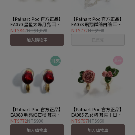
【Palnart Poc 官方正品】
【Palnart Poc 官方正品】
EA070 星星太陽月亮 耳夾
EA078 飛翔群鴿白鴿 耳骨
ユニバース
夾 耳夾 單支售 Pigeon
NT$847
NT$1,020
NT$772
NT$930
Earcuff
加入購物車
已售完
【Palnart Poc 官方正品】
【Palnart Poc 官方正品】
EA083 明亮紅石榴 耳夾｜
EA085 乙女椿 耳夾｜日本
日本製 寶石光澤 美之象徵
製 職人手工著色 霧粉復古
NT$772
NT$930
NT$797
NT$960
Pomegranate
山茶花 Camellia
加入購物車
加入購物車