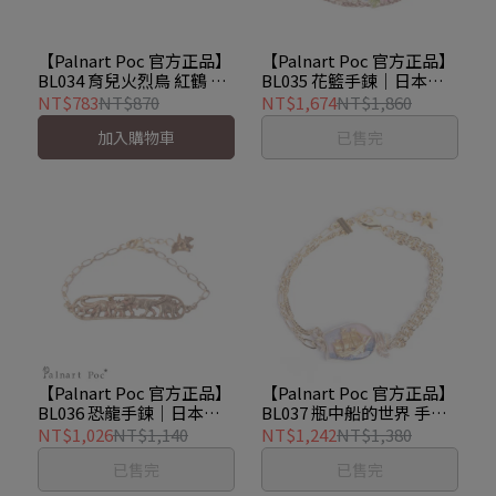
【Palnart Poc 官方正品】
【Palnart Poc 官方正品】
BL034 育兒火烈鳥 紅鶴 紅
BL035 花籃手鍊｜日本製
鸛 手環 手鍊 手鏈
職人手工著色 櫻花瑪格麗
NT$783
NT$870
NT$1,674
NT$1,860
Flamingo
特 柔銀光 Flower
加入購物車
已售完
【Palnart Poc 官方正品】
【Palnart Poc 官方正品】
BL036 恐龍手鍊｜日本製
BL037 瓶中船的世界 手鍊
職人手工著色 侏羅紀恐龍
手環 Ship in a bottle
NT$1,026
NT$1,140
NT$1,242
NT$1,380
圖鑑 Dinosaur
已售完
已售完