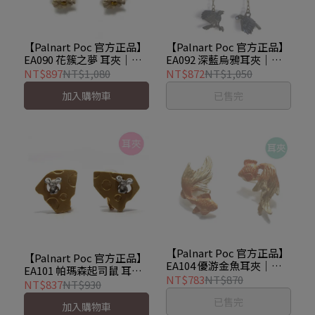
【Palnart Poc 官方正品】
【Palnart Poc 官方正品】
EA090 花簇之夢 耳夾｜日
EA092 深藍烏鴉耳夾｜日
本製 銀蓮花三色堇 Flower
本製 寶石流蘇 Crow
NT$897
NT$1,080
NT$872
NT$1,050
Bouquet
Earrings
加入購物車
已售完
【Palnart Poc 官方正品】
【Palnart Poc 官方正品】
EA104 優游金魚耳夾｜日
EA101 帕瑪森起司鼠 耳夾
本製 和風優雅 金 Golden
NT$783
NT$870
｜日本製 職人手工著色 偷
NT$837
NT$930
Fish
吃老鼠 Mouse
已售完
加入購物車