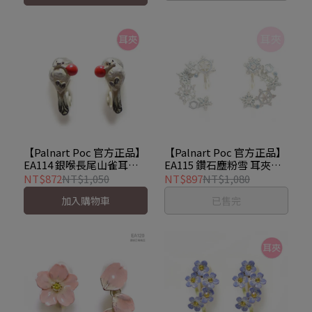
【Palnart Poc 官方正品】
【Palnart Poc 官方正品】
EA114 銀喉長尾山雀耳夾
EA115 鑽石塵粉雪 耳夾｜
｜日本製 雪之妖精
日本製 手工 不對稱雪花
NT$872
NT$1,050
NT$897
NT$1,080
Shimaenaga
Diamond Dust
加入購物車
已售完