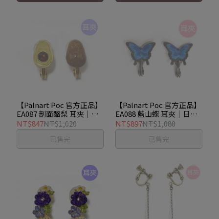
【Palnart Poc 官方正品】
【Palnart Poc 官方正品】
EA087 剖面酪梨 耳夾｜日
EA088 藍山蝶 耳夾｜日本
本製 森林奶油 趣味創意
製 英雄翠鳳蝶 寶石光澤
NT$847
NT$1,020
NT$897
NT$1,080
Avocado
Swallowtail
已售完
已售完