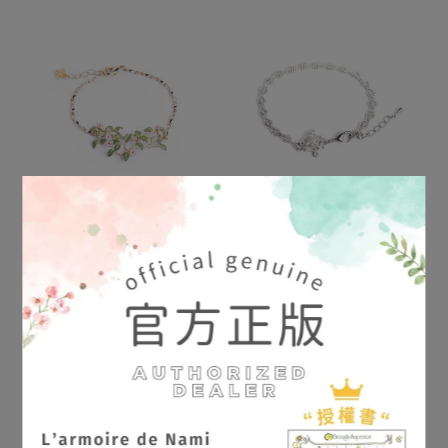
【Palnart Poc 官方正品】
【Palnart Poc 官方正品】
BL038 天冬藤/五味莓 手鍊
BL039 蛇形手環 サーペン
サネカズラブレスレット
トブレスレット Serpents
NT$1,053
NT$1,170
NT$972
NT$1,080
Kadsura japonica
加入購物車
加入購物車