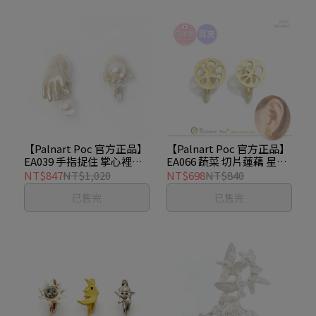
【Palnart Poc 官方正品】
【Palnart Poc 官方正品】
EA039 手指捉住 掌心裡的
EA066 蔬菜 切片蓮藕 星星
珍珠 耳夾 ハーヴェスト
洞 耳夾 レンコン
NT$847
NT$1,020
NT$698
NT$840
Harvest
已售完
已售完