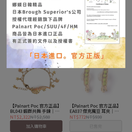
【Palnart Poc 官方正品】
【Palnart Poc 官方正品】
BL040 森林深處 月光春色
BL042 金太陽鸚鵡 造型手
手環 Moonlit Spring
鍊｜日本製 木玩探險 手工
NT$3,240
NT$3,600
NT$1,620
NT$1,800
著色 木珠 Sun
已售完
加入購物車
【Palnart Poc 官方正品】
【Palnart Poc 官方正品】
BL043 蝦群共舞 手鍊｜日
EA037 傑克魔豆 耳夾｜日
本製 職人手工著色 海蝦與
本製 枝豆笑臉 療癒蔬菜系
NT$2,322
NT$2,580
NT$772
NT$930
星辰設計 Krill
列 Edamame
加入購物車
已售完