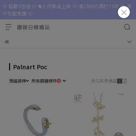
🩷 點數2倍送 🩷 🐈七月新品上架 🩷 滿1500元再打75折 🩷 滿
千宅配免運 🩷
Palnart Poc
預設排序
所有篩選條件
共 526 件商品