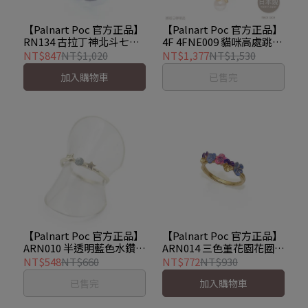
【Palnart Poc 官方正品】
【Palnart Poc 官方正品】
RN134 古拉丁神北斗七星
4F 4FNE009 貓咪高處跳下
白蛇吃食星 戒指
完美落地 逐幀動作 項鍊 着
NT$847
NT$1,020
NT$1,377
NT$1,530
Senptentrion
地シーケンス
加入購物車
已售完
【Palnart Poc 官方正品】
【Palnart Poc 官方正品】
ARN010 半透明藍色水鑽星
ARN014 三色堇花園花圈
星 戒指 Hamilton Star
戒指 パンジー花畑
NT$548
NT$660
NT$772
NT$930
已售完
加入購物車