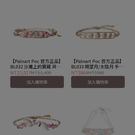
【Palnart Poc 官方正品】
【Palnart Poc 官方正品】
BL032 沙灘上的寶藏 貝殼
BL033 朔望月/太陰月 手環
與海星 手環手鍊 Shell
手鍊 手鏈 synodic month
NT$2,017
NT$2,430
NT$864
NT$960
加入購物車
加入購物車