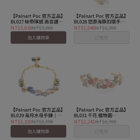
【Palnart Poc 官方正品】
【Palnart Poc 官方正品】
BL027 絲帶擰感 高音譜號
BL028 悠游海豚扣環手鏈
G譜號 手環手飾手鍊
｜日本製 手工 躍躍海豚
NT$3,038
NT$3,660
NT$1,046
NT$1,260
Seaside
加入購物車
已售完
【Palnart Poc 官方正品】
【Palnart Poc 官方正品】
BL029 海月水母手鍊｜日
BL031 千花 植物園
本製 職人手工著色 深海泡
Botanical Garde 手鍊 手
NT$1,320
NT$1,590
NT$2,241
NT$2,700
泡珠 Jellyfish
環
加入購物車
已售完