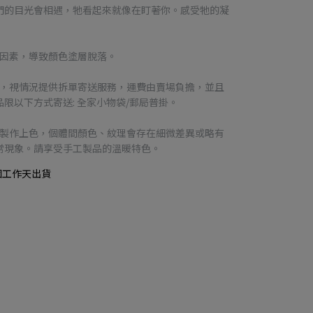
們的目光會相遇，牠看起來就像在盯著你。感受牠的凝
等因素，導致顏色塗層脫落。
品，視情況提供拆單寄送服務，運費由賣場負擔，並且
限以下方式寄送: 全家小物袋/郵局普掛。
工製作上色，個體間顏色、紋理會存在細微差異或略有
常現象。請享受手工製品的溫暖特色。
個工作天出貨