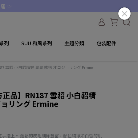
運 🩷
咪系列
SUU 和風系列
主題分類
包裝配件
N187 雪貂 小白貂精靈 星星 戒指 オコジョリング Ermine
 官方正品】RN187 雪貂 小白貂精
ョリング Ermine
在手指上。 蓬鬆的皮毛細節豐富，顏色純凈如白皙的肌