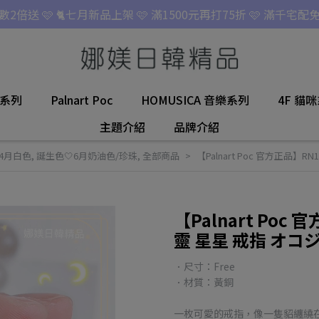
點數2倍送 🩷 🐈七月新品上架 🩷 滿1500元再打75折 🩷 滿千宅配免
名系列
Palnart Poc
HOMUSICA 音樂系列
4F 貓
主題介紹
品牌介紹
️4月白色
,
誕生色🤍6月奶油色/珍珠
,
全部商品
【Palnart Poc 官方正品】R
【Palnart Poc
靈 星星 戒指 オコジ
．尺寸：Free
．材質：黃銅
一枚可愛的戒指，像一隻貂纏繞