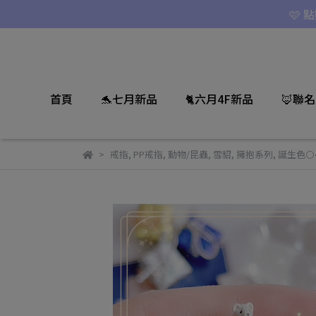
🩷 
首頁
🐬七月新品
🐈六月4F新品
🦊聯
戒指
,
PP戒指
,
動物/昆蟲
,
雪貂
,
擁抱系列
,
誕生色⚪