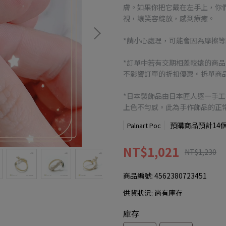
膚。如果你把它戴在左手上，你
視，讓笑容綻放，感到療癒。
*請小心處理，可能會因為摩擦
*訂單中若有交期相差較遠的商
不影響訂單的折扣優惠。拆單商品
*日本製飾品由日本匠人逐一手
上色不勻感。此為手作飾品的正
預購商品預計14
Palnart Poc
NT$1,021
NT$1,230
商品編號:
4562380723451
供貨狀況:
尚有庫存
庫存