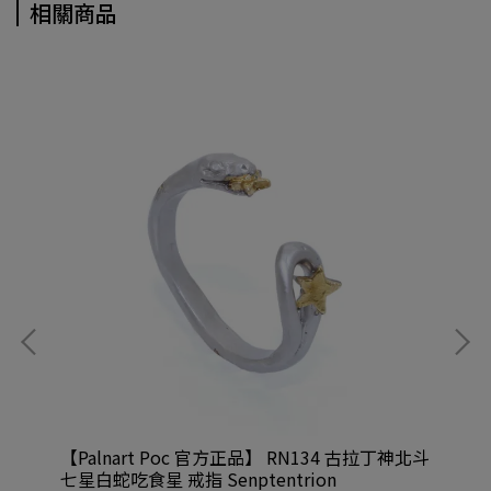
相關商品
低音
【Palnart Poc 官方正品】 RN134 古拉丁神北斗
【P
七星白蛇吃食星 戒指 Senptentrion
水鑽