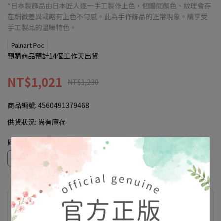
*日本製飾品由日本匠人逐一手工製作上色，個體間顏色、紋理會存
在細微差異或略有上色不勻感。此為手作飾品的正常現象。請享受
手工製品的溫暖特色。
Palnart Poc
預購商品預計14個工作天出貨
NT$1,021
NT$1,230
商品編號:
4560491379468
供貨狀況:
尚有庫存
庫存
現貨
預購
此商品參與的優惠活動
滿額優惠(折扣於購物車顯示)