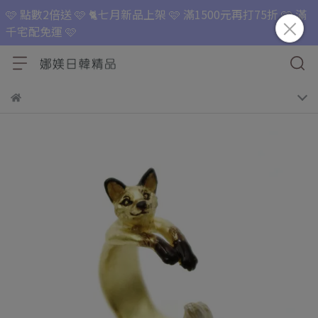
🩷 點數2倍送 🩷 🐈七月新品上架 🩷 滿1500元再打75折 🩷 滿
千宅配免運 🩷