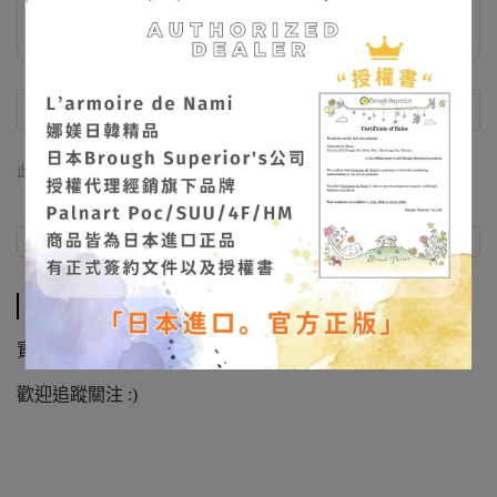
飾品收納袋 滿額禮
此商品 「 最高 」可以折抵紅利
945
點 (約等於
NT$945
)
商品介紹
商品介紹
實拍照不定期放在IG/FB
@larmoiredenami
歡迎追蹤關注 :)