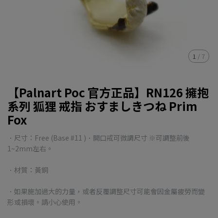
1
/
7
【Palnart Poc 官方正品】RN126 擁抱
系列 狐狸 戒指 おすましきつね Prim
Fox
．尺寸：Free (Base #11 )．開口戒可微調尺寸 ※可調整前後
1~2mm左右。
．材質：黃銅
．如果施加過大的力量，或者反覆調整尺寸可能會因金屬疲勞而變
形或損壞。請小心使用。