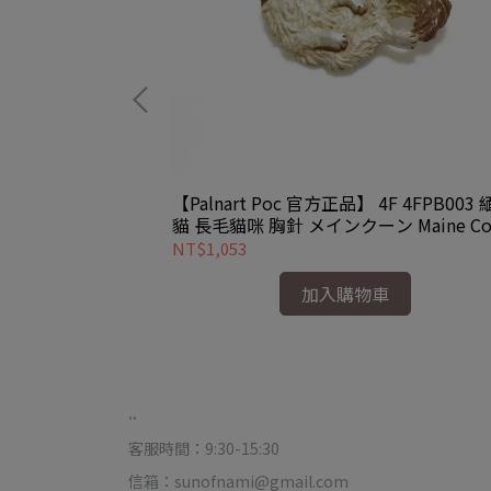
M】HMTP001 傳
【Palnart Poc 官方正品】 4F 4FPB003
本製 小提琴
貓 長毛貓咪 胸針 メインクーン Maine Co
NT$1,053
加入購物車
..
客服時間：9:30-15:30
信箱：sunofnami@gmail.com