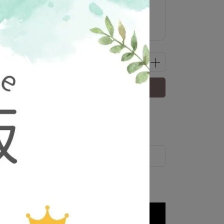
已售完，貨到通知我
 」可以折抵紅利
702
點 (約等於
NT$702
)