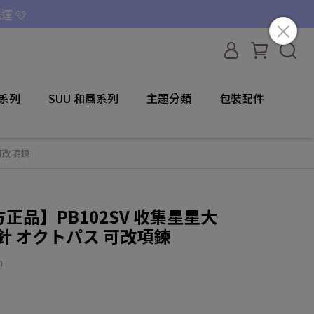
運 🩷
咪系列
SUU 和風系列
主題分類
包裝配件
 可改項鍊
 官方正品】PB102SV 收集星星大
針 オクトパス 可改項鍊
m