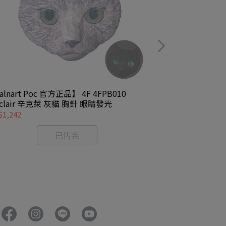
alnart Poc 官方正品】 4F 4FPB010
【Palnart Po
nclair 辛克萊 灰貓 胸針 眼睛發光
魚湯 星夜貓咪腦
イト
1,242
NT$1,053
已售完