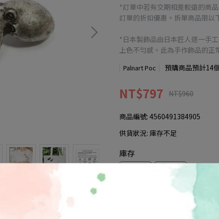
*訂單中若有交期相差較遠的商
訂單的折扣優惠。拆單商品限以下
*日本製飾品由日本匠人逐一手
上色不勻感。此為手作飾品的正
預購商品預計14
Palnart Poc
NT$797
NT$960
商品編號:
4560491384905
供貨狀況:
庫存不足
庫存
現貨
預購
此商品參與的優惠活動