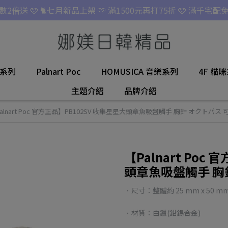
點數2倍送 🩷 🐈七月新品上架 🩷 滿1500元再打75折 🩷 滿千宅配免
名系列
Palnart Poc
HOMUSICA 音樂系列
4F 貓
主題介紹
品牌介紹
alnart Poc 官方正品】PB102SV 收集星星大頭章魚吸盤觸手 胸針 オクトパス
【Palnart Poc
頭章魚吸盤觸手 胸
．尺寸：整體約 25 mm x 50 m
．材質：白鑞(鉛錫合金)