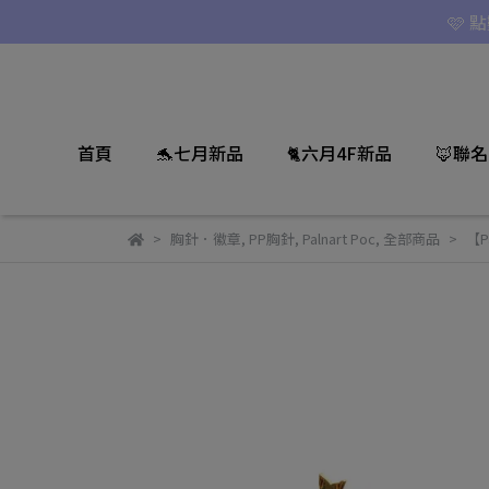
🩷 
首頁
🐬七月新品
🐈六月4F新品
🦊聯
胸針．徽章
,
PP胸針
,
Palnart Poc
,
全部商品
【P