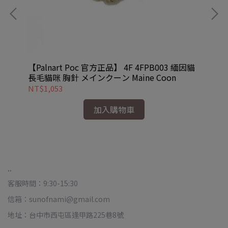
先生
【Palnart Poc 官方正品】 4F 4FPB003 緬因貓
【P
ow
長毛貓咪 胸針 メインクーン Maine Coon
拉
NT$1,053
NT
加入購物車
..
客服時間：9:30-15:30
信箱：sunofnami@gmail.com
地址：台中市西屯區逢甲路225巷8號