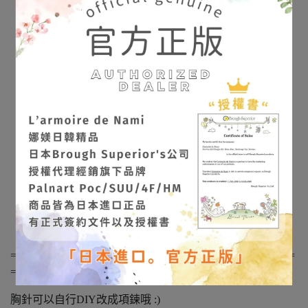
==============================================
========
胸針可以自行DIY改成項鍊哦 :)