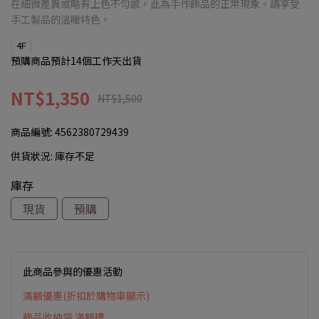
在細微差異或略有上色不勻感。此為手作飾品的正常現象。請享受
手工製品的溫暖特色。
4F
預購商品預計14個工作天出貨
NT$1,350
NT$1,500
商品編號:
4562380729439
供貨狀況:
庫存不足
庫存
現貨
預購
此商品參與的優惠活動
滿額優惠(折扣於購物車顯示)
飾品收納袋 滿額禮