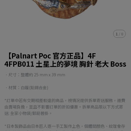
1
/
8
【Palnart Poc 官方正品】4F
4FPB011 土星上的夢境 胸針 老大 Boss
．尺寸：整體約 25 mm x 39 mm
．材質：白鑞(鉛錫合金)
*訂單中若有交期相差較遠的商品，視情況提供拆單寄送服務，運費
由賣場負擔，並且不影響訂單的折扣優惠。拆單商品限以下方式寄
送: 全家小物袋/郵局普掛。
*日本製飾品由日本匠人逐一手工製作上色，個體間顏色、紋理會存