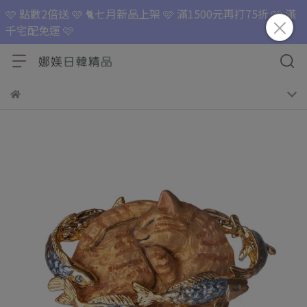
🩷 點數2倍送 🩷 🐈七月新品上架 🩷 滿1500元再打75折 🩷 滿
千宅配免運 🩷