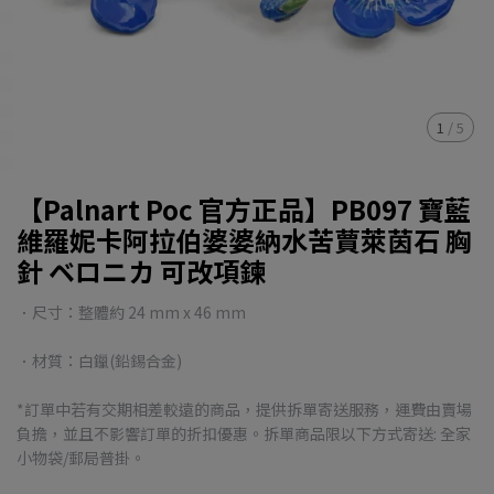
1
/
5
【Palnart Poc 官方正品】PB097 寶藍
維羅妮卡阿拉伯婆婆納水苦蕒萊茵石 胸
針 ベロニカ 可改項鍊
．尺寸：整體約 24 mm x 46 mm
．材質：白鑞(鉛錫合金)
*訂單中若有交期相差較遠的商品，提供拆單寄送服務，運費由賣場
負擔，並且不影響訂單的折扣優惠。拆單商品限以下方式寄送: 全家
小物袋/郵局普掛。