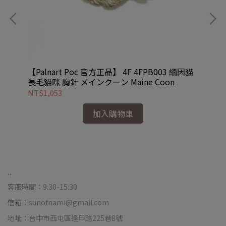
傳奇
【Palnart Poc 官方正品】 4F 4FPB003 緬因貓
【P
長毛貓咪 胸針 メインクーン Maine Coon
拉
NT$1,053
NT
加入購物車
..
客服時間：9:30-15:30
信箱：sunofnami@gmail.com
地址：台中市西屯區逢甲路225巷8號