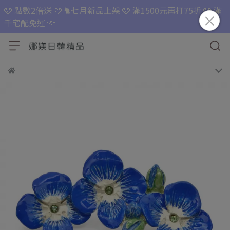
🩷 點數2倍送 🩷 🐈七月新品上架 🩷 滿1500元再打75折 🩷 滿
千宅配免運 🩷