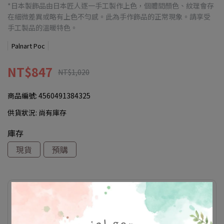
*日本製飾品由日本匠人逐一手工製作上色，個體間顏色、紋理會存
在細微差異或略有上色不勻感。此為手作飾品的正常現象。請享受
手工製品的溫暖特色。
Palnart Poc
NT$847
NT$1,020
商品編號:
4560491384325
供貨狀況:
尚有庫存
庫存
現貨
預購
此商品參與的優惠活動
滿額優惠(折扣於購物車顯示)