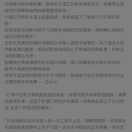
在寂靜內斂的巷弄裏，雨後的水窪正折射出璀璨光芒，側溝旁生意
盎然的苔蘚與植物點綴著整條街道。
小貓似乎剛從水窪上輕盈躍過，身後還留下了幾枚小巧可愛的足
跡。
這款造型戒指將何其平凡卻飽含情調的日常風景，精緻轉化為繞在
指尖的微型藝術。
生長在側溝旁的細碎苔蘚由日本職人運用手繪著色，為了追求大自
然最真實的靈動，黃色切割玻璃特別以不對稱的斜角配置，折射出
深邃的寶石光澤。
整體設計帶著濃厚的日系設計底蘊，隨心佩戴便能修飾手部線條、
展現不著痕跡的優雅氣場。
這款充滿溫度的療癒日系手作飾品，無論是作為日常穿搭或作為生
日禮物都非常推薦。✨💍🌸🌿
*訂單中若有交期相差較遠的商品，視情況提供拆單寄送服務，運費
由賣場負擔，並且不影響訂單的折扣優惠。拆單商品限以下方式寄
送: 全家小物袋/郵局普掛。
*日本製飾品由日本匠人逐一手工製作上色，個體間顏色、紋理會存
在細微差異或略有上色不勻感。此為手作飾品的正常現象。請享受