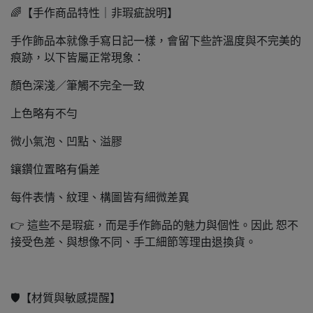
🌈【手作商品特性｜非瑕疵說明】
手作飾品本就像手寫日記一樣，會留下些許溫度與不完美的
痕跡，以下皆屬正常現象：
顏色深淺／筆觸不完全一致
上色略有不勻
微小氣泡、凹點、溢膠
鑲鑽位置略有偏差
每件表情、紋理、構圖皆有細微差異
👉 這些不是瑕疵，而是手作飾品的魅力與個性。因此 恕不
接受色差、與想像不同、手工細節等理由退換貨。
🛡️【材質與敏感提醒】