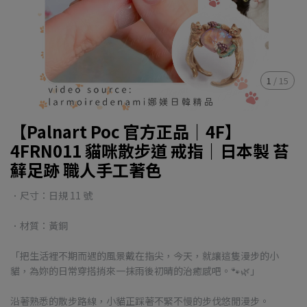
1
/
15
【Palnart Poc 官方正品｜4F】
4FRN011 貓咪散步道 戒指｜日本製 苔
蘚足跡 職人手工著色
．尺寸：日規 11 號
．材質：黃銅
「把生活裡不期而遇的風景戴在指尖，今天，就讓這隻漫步的小
貓，為妳的日常穿搭捎來一抹雨後初晴的治癒感吧。🐾🌿」
沿著熟悉的散步路線，小貓正踩著不緊不慢的步伐悠閒漫步。