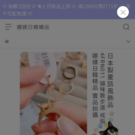
🩷 點數2倍送 🩷 🐈七月新品上架 🩷 滿1500元再打75折 🩷 滿
千宅配免運 🩷