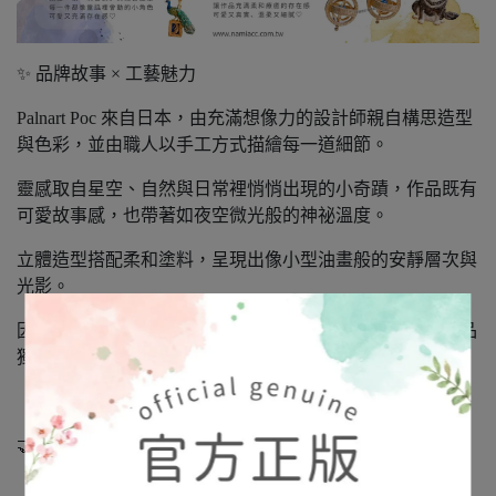
✨ 品牌故事 × 工藝魅力
Palnart Poc 來自日本，由充滿想像力的設計師親自構思造型
與色彩，並由職人以手工方式描繪每一道細節。
靈感取自星空、自然與日常裡悄悄出現的小奇蹟，作品既有
可愛故事感，也帶著如夜空微光般的神祕溫度。
立體造型搭配柔和塗料，呈現出像小型油畫般的安靜層次與
光影。
因手工而生的細微不同，就像星星各自的軌道，是每件飾品
獨有的表情與靈魂。
🤝 正式授權 × 日本進口正品
「娜媄日韓精品」是日本 Broush Superior’s 公司正式授權的