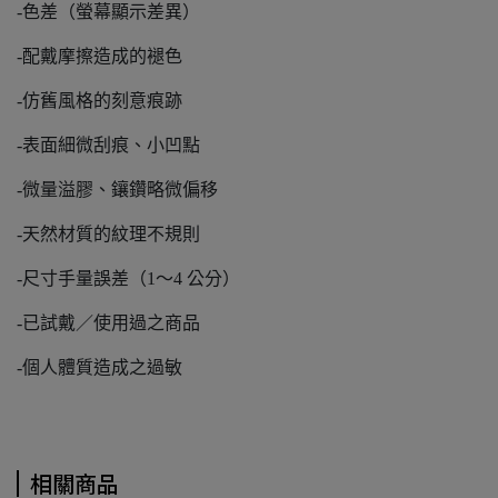
-色差（螢幕顯示差異）
-配戴摩擦造成的褪色
-仿舊風格的刻意痕跡
-表面細微刮痕、小凹點
-微量溢膠、鑲鑽略微偏移
-天然材質的紋理不規則
-尺寸手量誤差（1～4 公分）
-已試戴／使用過之商品
-個人體質造成之過敏
相關商品