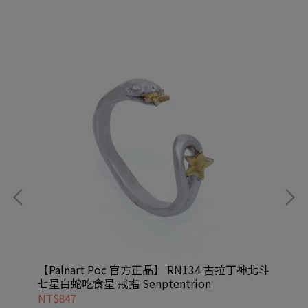
低音
【Palnart Poc 官方正品】 RN134 古拉丁神北斗
【P
七星白蛇吃食星 戒指 Senptentrion
水鑽
NT$847
NT