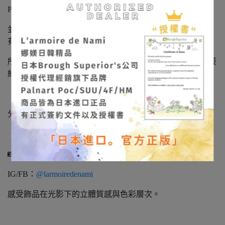
Palnart Poc 日本海外經銷商，
並經銷代理其旗下系列品牌：SUU / 4F / HM。（本賣場皆
有販售，歡迎詢問）
所有飾品皆為日本製造‧日本進口正品，持有正式授權與簽
約文件，請安心選購。
「娜媄日韓精品」很榮幸能將日本手作藝術帶到台灣，
分享這份細緻、溫柔且充滿靈魂的美。
📸 作品實拍不定期更新
IG/FB：
@larmoiredenami
感受飾品在光影下的立體質感與色彩層次。