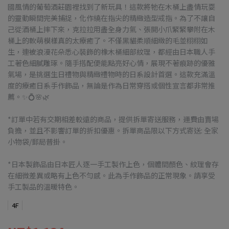
國風情的葡萄酒莊園裡找到了新玩具！這款將牠在木桶上盡情玩耍
的靈動瞬間完美捕捉，化作繞在指尖的精緻造型戒指。為了不讓自
己從酒桶上摔下來，克拉拉用盡全身力氣、張開小爪緊緊攀附在木
桶上的軟萌模樣真的太療癒了。不僅黑貓柔順細緻的毛並栩栩如
生，連被浪漫花朵悉心裝飾的橡木桶細部紋理，都經由日本職人手
工著色細膩雕琢。隨手搭配便能點亮好心情，展現不著痕跡的優雅
氣場，是挑選生日禮物與精緻禮物時的日系設計首選。這款充滿溫
度的療癒日系手作飾品，無論是作為日常穿搭或個性宣言都非常推
薦。✨💍🌸🌿
*訂單中若有交期相差較遠的商品，提供拆單寄送服務，運費由賣場
負擔，並且不影響訂單的折扣優惠。拆單商品限以下方式寄送: 全家
小物袋/郵局普掛。
*日本製飾品由日本匠人逐一手工製作上色，個體間顏色、紋理會存
在細微差異或略有上色不勻感。此為手作飾品的正常現象。請享受
手工製品的溫暖特色。
4F