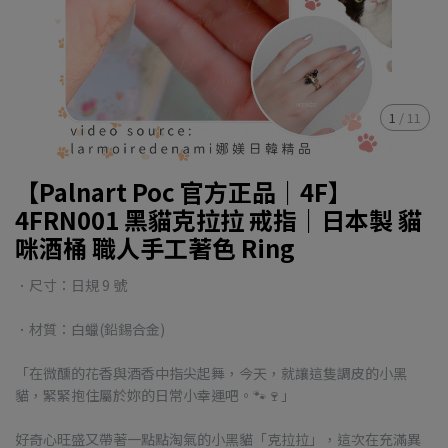
1
/
11
【Palnart Poc 官方正品｜4F】
4FRN001 黑貓克拉拉 戒指｜日本製 貓
咪酒桶 職人手工著色 Ring
．尺寸：日規 9 號
．材質：白蠟(鉛錫合金)
「在微醺的花香與酒香中指尖起舞，今天，就讓這隻調皮的小黑
貓，緊緊抱住屬於妳的日常小幸運吧。🐾🍷」
好奇心旺盛又帶著一點點淘氣的小黑貓「克拉拉」，這次在充滿異