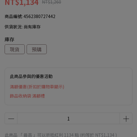
NT$1,134
NT$1,260
商品編號:
4562380727442
供貨狀況:
尚有庫存
庫存
現貨
預購
此商品參與的優惠活動
滿額優惠(折扣於購物車顯示)
飾品收納袋 滿額禮
此商品 「 最高 」可以折抵紅利
1134
點 (約等於
NT$1,134
)