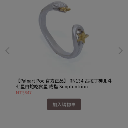
低音
【Palnart Poc 官方正品】 RN134 古拉丁神北斗
【P
七星白蛇吃食星 戒指 Senptentrion
水鑽
NT$847
NT
加入購物車