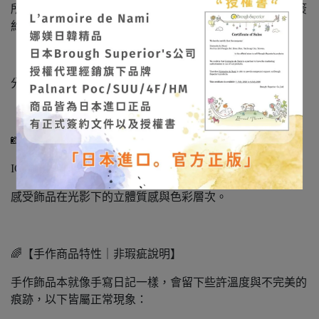
所有飾品皆為日本製造‧日本進口正品，持有正式授權與簽
約文件，請安心選購。
「娜媄日韓精品」很榮幸能將日本手作藝術帶到台灣，
分享這份細緻、溫柔且充滿靈魂的美。
📸 作品實拍不定期更新
IG/FB：
@larmoiredenami
感受飾品在光影下的立體質感與色彩層次。
🌈【手作商品特性｜非瑕疵說明】
手作飾品本就像手寫日記一樣，會留下些許溫度與不完美的
痕跡，以下皆屬正常現象：