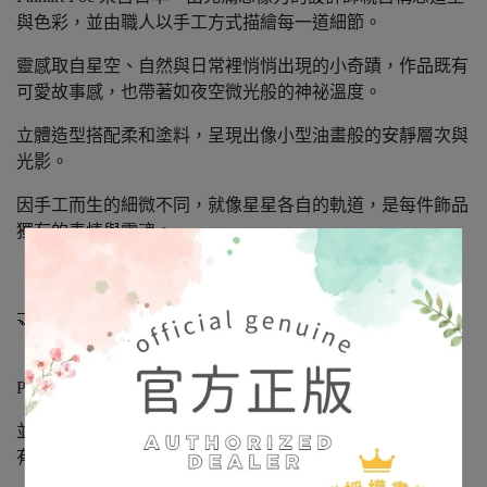
與色彩，並由職人以手工方式描繪每一道細節。
靈感取自星空、自然與日常裡悄悄出現的小奇蹟，作品既有
可愛故事感，也帶著如夜空微光般的神祕溫度。
立體造型搭配柔和塗料，呈現出像小型油畫般的安靜層次與
光影。
因手工而生的細微不同，就像星星各自的軌道，是每件飾品
獨有的表情與靈魂。
🤝 正式授權 × 日本進口正品
「娜媄日韓精品」是日本 Broush Superior’s 公司正式授權的
Palnart Poc 日本海外經銷商，
並經銷代理其旗下系列品牌：SUU / 4F / HM。（本賣場皆
有販售，歡迎詢問）