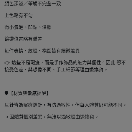
顏色深淺／筆觸不完全一致
上色略有不勻
微小氣泡、凹點、溢膠
鑲鑽位置略有偏差
每件表情、紋理、構圖皆有細微差異
👉 這些不是瑕疵，而是手作飾品的魅力與個性。因此 恕不
接受色差、與想像不同、手工細節等理由退換貨。
🛡️【材質與敏感提醒】
耳針皆為醫療鋼針，有防過敏性，但每人體質仍可能不同。
➜ 因體質個別差異，無法以過敏理由退換貨。