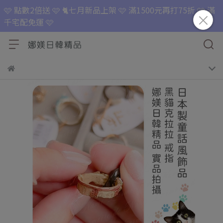
🩷 點數2倍送 🩷 🐈七月新品上架 🩷 滿1500元再打75折 🩷 滿
千宅配免運 🩷