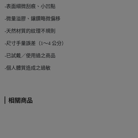
-表面細微刮痕、小凹點
-微量溢膠、鑲鑽略微偏移
-天然材質的紋理不規則
-尺寸手量誤差（1～4 公分）
-已試戴／使用過之商品
-個人體質造成之過敏
相關商品