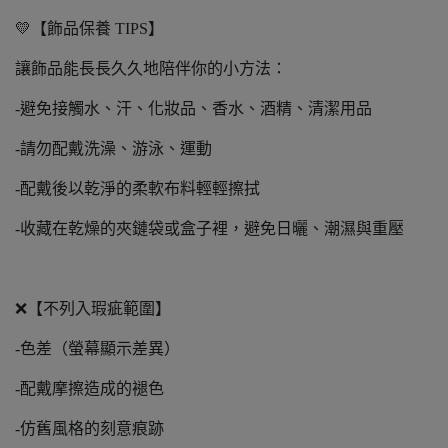
💛【飾品保養 TIPS】
讓飾品能長長久久地陪伴你的小方法：
-避免接觸水、汗、化妝品、香水、酒精、清潔用品
-請勿配戴洗澡、游泳、運動
-配戴後以乾淨的柔軟布料輕輕擦拭
-收藏在乾燥的夾鏈袋或盒子裡，避免日曬、潮濕與重壓
❌【不列入瑕疵範圍】
-色差（螢幕顯示差異）
-配戴摩擦造成的褪色
-仿舊風格的刻意痕跡