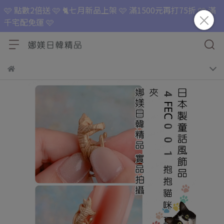
🩷 點數2倍送 🩷 🐈七月新品上架 🩷 滿1500元再打75折 🩷 滿
千宅配免運 🩷