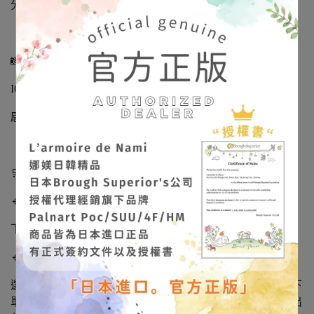
分享這份細緻、溫柔且充滿靈魂的美。
📸 作品實拍不定期更新
IG/FB：
@larmoiredenami
感受飾品在光影下的立體質感與色彩層次。
🛒【出貨與預購說明】
🔹 現貨商品
下單後 下一個工作天出貨。
🔹 隔日到貨說明
選擇蝦皮「隔日到貨」的客人：請於 工作日 14:00 前完成下
單，即可於當天寄出。超過 14:00 → 將改為下一個工作天出