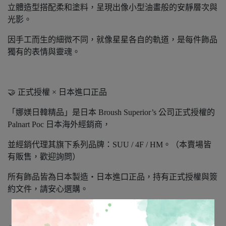
立體造型搭配柔和塗料，呈現出像小型油畫般的安靜層次與
光影。
因手工而生的細微不同，就像星星各自的軌道，是每件飾品
獨有的表情與靈魂。
🤝 正式授權 × 日本進口正品
「娜媄日韓精品」是日本 Broush Superior’s 公司正式授權的
Palnart Poc 日本海外經銷商，
並經銷代理其旗下系列品牌：SUU / 4F / HM。（本賣場皆
有販售，歡迎詢問）
所有飾品皆為日本製造‧日本進口正品，持有正式授權與簽
約文件，請安心選購。
「娜媄日韓精品」很榮幸能將日本手作藝術帶到台灣，