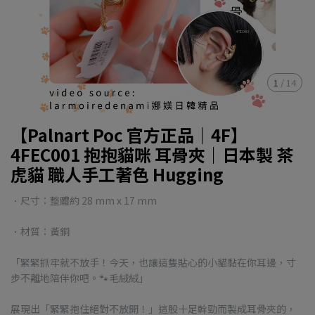
1
/
14
【Palnart Poc 官方正品｜4F】
4FEC001 抱抱貓咪 耳骨夾｜日本製 茶
虎貓 職人手工著色 Hugging
．尺寸：整體約 28 mm x 17 mm
．材質：黃銅
「緊緊抓牢就不放手！今天，也讓這隻貼心的小貓黏在你耳邊，寸
步不離地陪伴你吧。🐾毛絨絨」
展現出「緊緊抱住絕對不放開！」這股十足幹勁而製成耳骨夾的，