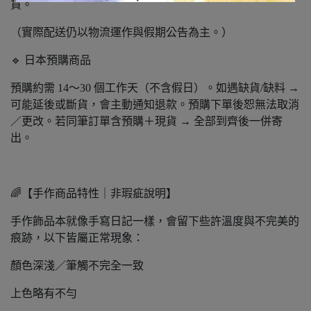
貨。
（實際配送仍以物流運作與假期公告為主。）
🔹 日本預購商品
預購約需 14～30 個工作天（不含假日）。如遇缺貨/缺料 →
可能延後或斷貨，會主動通知退款。預購下單後恕無法取消
／更改。若同筆訂單含預購＋現貨 → 全部到齊後一併寄
出。
🌈【手作商品特性｜非瑕疵說明】
手作飾品本就像手寫日記一樣，會留下些許溫度與不完美的
痕跡，以下皆屬正常現象：
顏色深淺／筆觸不完全一致
上色略有不勻