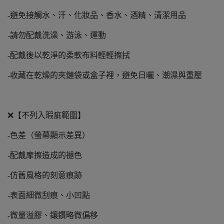
-避免接觸水、汗、化妝品、香水、酒精、清潔用品
-請勿配戴洗澡、游泳、運動
-配戴後以乾淨的柔軟布料輕輕擦拭
-收藏在乾燥的夾鏈袋或盒子裡，避免日曬、潮濕與重壓
❌【不列入瑕疵範圍】
-色差（螢幕顯示差異）
-配戴摩擦造成的褪色
-仿舊風格的刻意痕跡
-表面細微刮痕、小凹點
-微量溢膠、鑲鑽略微偏移