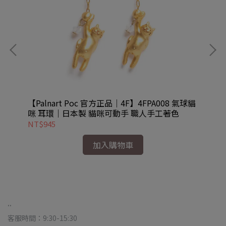
冠軍貓
【Palnart Poc 官方正品｜4F】4FPA008 氣球貓
【P
at
咪 耳環｜日本製 貓咪可動手 職人手工著色
角
NT$945
NT
加入購物車
..
客服時間：9:30-15:30