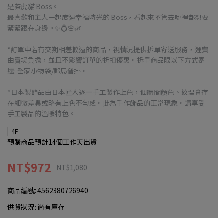
是茶虎貓 Boss。
最喜歡和主人一起度過幸福時光的 Boss，看起來不管去哪裡都想要
緊緊跟在身邊。✨💍🌸🌿
*訂單中若有交期相差較遠的商品，視情況提供拆單寄送服務，運費
由賣場負擔，並且不影響訂單的折扣優惠。拆單商品限以下方式寄
送: 全家小物袋/郵局普掛。
*日本製飾品由日本匠人逐一手工製作上色，個體間顏色、紋理會存
在細微差異或略有上色不勻感。此為手作飾品的正常現象。請享受
手工製品的溫暖特色。
4F
預購商品預計14個工作天出貨
NT$972
NT$1,080
商品編號:
4562380726940
供貨狀況:
尚有庫存