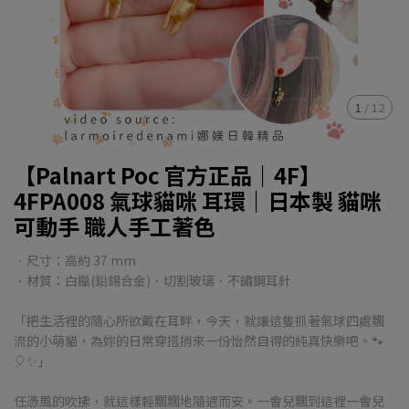
1
/
12
【Palnart Poc 官方正品｜4F】
4FPA008 氣球貓咪 耳環｜日本製 貓咪
可動手 職人手工著色
．尺寸：高約 37 mm
．材質：白鑞(鉛錫合金)．切割玻璃．不鏽鋼耳針
「把生活裡的隨心所欲戴在耳畔，今天，就讓這隻抓著氣球四處飄
流的小萌貓，為妳的日常穿搭捎來一份怡然自得的純真快樂吧。🐾
🎈✨」
任憑風的吹拂，就這樣輕飄飄地隨遇而安。一會兒飄到這裡一會兒