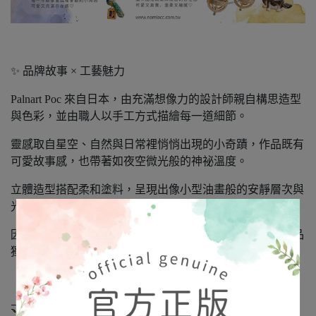
✨ 品牌故事 × 工藝魅力
Palnart Poc 來自日本，由充滿想像力的設計師親自構思造型
與色彩，並由職人以手工方式描繪每一道細節。
靈感取自星空、自然與日常裡悄悄出現的小奇蹟，作品既有
可愛故事感，也帶著如夜空微光般的神祕溫度。
立體造型搭配柔和塗料，呈現出像小型油畫般的安靜層次與
光影。
因手工而生的細微不同，就像星星各自的軌道，是每件飾品
獨有的表情與靈魂。
🤝 正式授權 × 日本進口正品