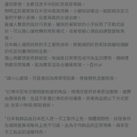
盪到那裡，全都任憑手中的紅色氣球帶路。
明明正抓著氣球在半空中高高飛舞，小貓咪卻擺出一副超級淡定沉
著的平靜小表情，反差萌真的太過治癒。
最讓人驚喜的設計巧思是，貓咪抓著氣球的小手採用了可動式設
計，可以隨心讓牠轉到背影模式，或者根據心情自由調整變換角
度。
日本職人運用純熟的手工著色技術，將飽滿的紅色氣球與貓咪細膩
的毛並刻畫得栩栩生動。
隨心佩戴便能修飾臉型，無論是日常穿搭或作為生日禮物、精緻禮
物都非常推薦，能為雙耳渲染出優雅氣場。✨💍🌸🌿
*請小心處理，可能會因為摩擦等因素，導致顏色塗層脫落。
*訂單中若有交期相差較遠的商品，視情況提供拆單寄送服務，運費
由賣場負擔，並且不影響訂單的折扣優惠。拆單商品限以下方式寄
送: 全家小物袋/郵局普掛。
*日本製飾品由日本匠人逐一手工製作上色，個體間顏色、紋理會存
在細微差異或略有上色不勻感。此為手作飾品的正常現象。請享受
手工製品的溫暖特色。