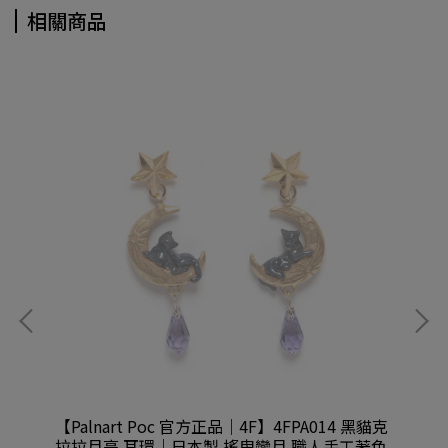
相關商品
咪禮
【Palnart Poc 官方正品｜4F】4FPA014 黑貓克
【P
拉拉月亮 耳環｜日本製 搖曳彎月 職人手工著色
新