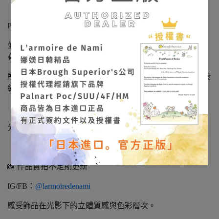
「娜媄日韓精品」是日本 Broush Superior’s 公司正式授權的
Palnart Poc 日本海外經銷商，
並經銷代理其旗下系列品牌：SUU / 4F / HM。（本賣場皆
有販售，歡迎詢問）
所有飾品皆為日本製造‧日本進口正品，持有正式授權與簽
約文件，請安心選購。
「娜媄日韓精品」很榮幸能將日本手作藝術帶到台灣，
分享這份細緻、溫柔且充滿靈魂的美。
📸 作品實拍不定期更新
IG/FB：
@larmoiredenami
感受飾品在光影下的立體質感與色彩層次。