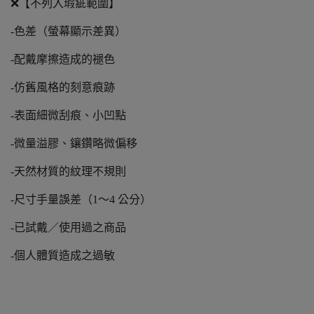
❌【不列入瑕疵範圍】
-色差（螢幕顯示差異）
-配戴摩擦造成的褪色
-仿舊風格的刻意痕跡
-表面細微刮痕、小凹點
-微量溢膠、鑲鑽略微偏移
-天然材質的紋理不規則
-尺寸手量誤差（1～4 公分）
-已試戴／使用過之商品
-個人體質造成之過敏