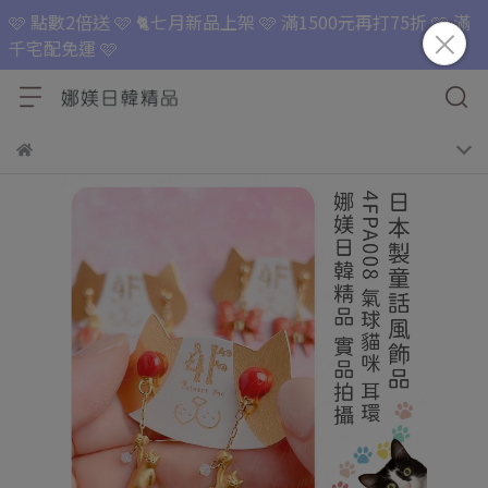
🩷 點數2倍送 🩷 🐈七月新品上架 🩷 滿1500元再打75折 🩷 滿
千宅配免運 🩷