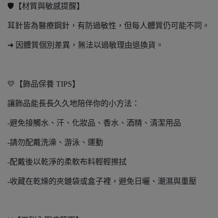
🛡️【材質與敏感提醒】
耳針皆為醫療鋼針，有防過敏性，但每人體質仍可能不同。
➜ 因體質個別差異，無法以過敏理由退換貨。
💛【飾品保養 TIPS】
讓飾品能長長久久地陪伴你的小方法：
-避免接觸水、汗、化妝品、香水、酒精、清潔用品
-請勿配戴洗澡、游泳、運動
-配戴後以乾淨的柔軟布料輕輕擦拭
-收藏在乾燥的夾鏈袋或盒子裡，避免日曬、潮濕與重壓