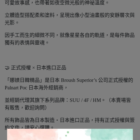
可愛故事感，也帶著如夜空微光般的神祕溫度。
立體造型搭配柔和塗料，呈現出像小型油畫般的安靜層次與
光影。
因手工而生的細微不同，就像星星各自的軌道，是每件飾品
獨有的表情與靈魂。
🤝 正式授權 × 日本進口正品
「娜媄日韓精品」是日本 Broush Superior’s 公司正式授權的
Palnart Poc 日本海外經銷商，
並經銷代理其旗下系列品牌：SUU / 4F / HM。（本賣場皆
有販售，歡迎詢問）
所有飾品皆為日本製造‧日本進口正品，持有正式授權與簽
約文件，請安心選購。