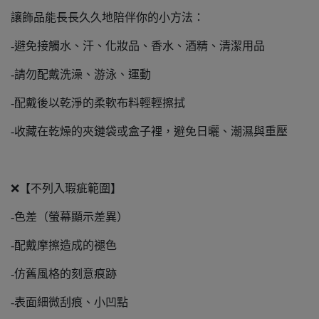
讓飾品能長長久久地陪伴你的小方法：
-避免接觸水、汗、化妝品、香水、酒精、清潔用品
-請勿配戴洗澡、游泳、運動
-配戴後以乾淨的柔軟布料輕輕擦拭
-收藏在乾燥的夾鏈袋或盒子裡，避免日曬、潮濕與重壓
❌【不列入瑕疵範圍】
-色差（螢幕顯示差異）
-配戴摩擦造成的褪色
-仿舊風格的刻意痕跡
-表面細微刮痕、小凹點