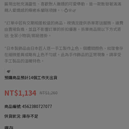
展現出牠充滿靈性、喜歡對人撒嬌的可愛舉動，是一款散發著滿滿
親人愛嬌感的療癒系貓咪項鍊。✨💍🌸🌿
*訂單中若有交期相差較遠的商品，視情況提供拆單寄送服務，運費
由賣場負擔，並且不影響訂單的折扣優惠。拆單商品限以下方式寄
送: 全家小物袋/郵局普掛。
*日本製飾品由日本匠人逐一手工製作上色，個體間顏色、紋理會存
在細微差異或略有上色不勻感。此為手作飾品的正常現象。請享受
手工製品的溫暖特色。
4F
預購商品預計14個工作天出貨
NT$1,134
NT$1,260
商品編號:
4562380727077
供貨狀況:
庫存不足
庫存