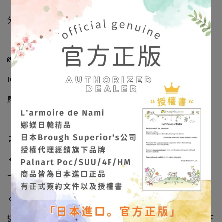
「娜媄日韓精品」很榮幸能將日本手作藝術帶到台灣，
分享這份細緻、溫柔且充滿靈魂的美。
📸 作品實拍不定期更新
IG/FB：
@larmoiredenami
感受飾品在光影下的立體質感與色彩層次。
🛒【出貨與預購說明】
🔹 現貨商品
下單後 下一個工作天出貨。
🔹 隔日到貨說明
選擇蝦皮「隔日到貨」的客人：請於 工作日 14:00 前完成下