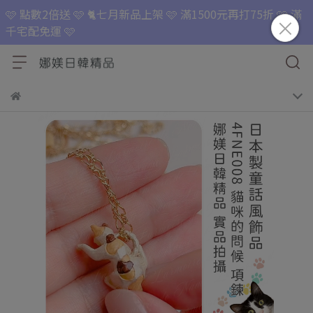
🩷 點數2倍送 🩷 🐈七月新品上架 🩷 滿1500元再打75折 🩷 滿
千宅配免運 🩷