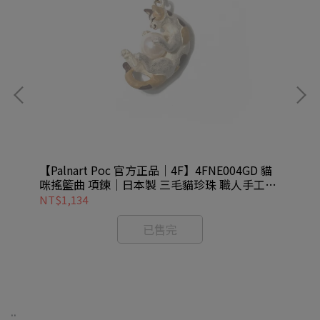
大蝴
【Palnart Poc 官方正品｜4F】4FNE004GD 貓
【P
咪搖籃曲 項鍊｜日本製 三毛貓珍珠 職人手工著
鬱
色 Cat
NT$1,134
NT
已售完
..