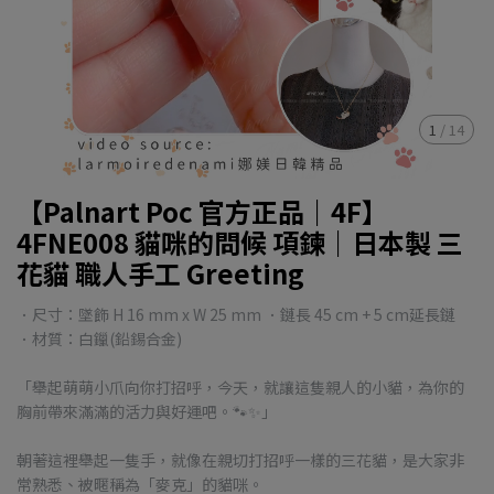
1
/
14
【Palnart Poc 官方正品｜4F】
4FNE008 貓咪的問候 項鍊｜日本製 三
花貓 職人手工 Greeting
．尺寸：墜飾 H 16 mm x W 25 mm ．鏈長 45 cm + 5 cm延長鏈
．材質：白鑞(鉛錫合金)
「舉起萌萌小爪向你打招呼，今天，就讓這隻親人的小貓，為你的
胸前帶來滿滿的活力與好運吧。🐾✨」
朝著這裡舉起一隻手，就像在親切打招呼一樣的三花貓，是大家非
常熟悉、被暱稱為「麥克」的貓咪。