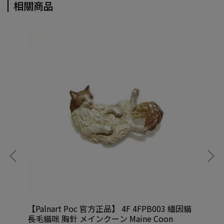
相關商品
傳奇
【Palnart Poc 官方正品】 4F 4FPB003 緬因貓
【P
長毛貓咪 胸針 メインクーン Maine Coon
拉