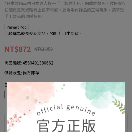
*日本製飾品由日本匠人逐一手工製作上色，個體間顏色、紋理會存
在細微差異或略有上色不勻感。此為手作飾品的正常現象。請享受
手工製品的溫暖特色。
Palnart Poc
此預購為較長交期商品，預計九月中到貨。
NT$872
NT$1,050
商品編號:
4560491380662
供貨狀況:
尚有庫存
庫存
現貨
預購
此商品參與的優惠活動
滿額優惠(折扣於購物車顯示)