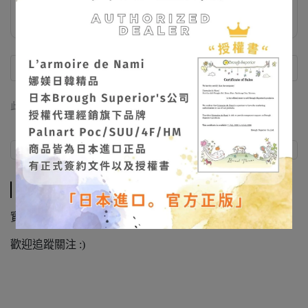
飾品收納袋 滿額禮
此商品 「 最高 」可以折抵紅利
783
點 (約等於
NT$783
)
商品介紹
商品介紹
實拍照不定期放在IG/FB
@larmoiredenami
歡迎追蹤關注 :)