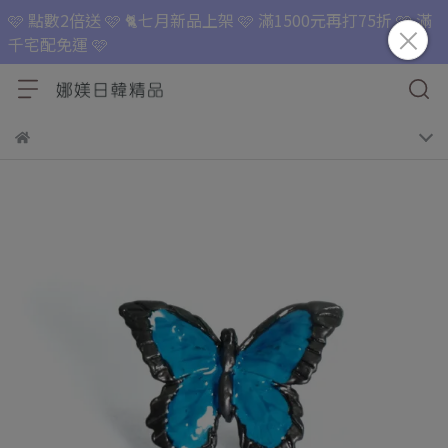
🩷 點數2倍送 🩷 🐈七月新品上架 🩷 滿1500元再打75折 🩷 滿
千宅配免運 🩷