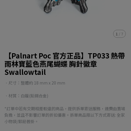
1
/
7
【Palnart Poc 官方正品】TP033 熱帶
雨林寶藍色燕尾蝴蝶 胸針徽章
Swallowtail
．尺寸：整體約 18 mm x 20 mm
．材質：白鑞(鉛錫合金)
*訂單中若有交期相差較遠的商品，提供拆單寄送服務，運費由賣場
負擔，並且不影響訂單的折扣優惠。拆單商品限以下方式寄送: 全家
小物袋/郵局普掛。