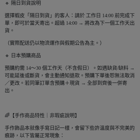
🔹 隔日到貨說明
選擇蝦皮「隔日到貨」的客人：請於 工作日 14:00 前完成下
單，即可於當天寄出。超過 14:00 → 將改為下一個工作天出
貨。
（實際配送仍以物流運作與假期公告為主。）
🔹 日本預購商品
預購約需 14～30 個工作天（不含假日）。如遇缺貨/缺料 →
可能延後或斷貨，會主動通知退款。預購下單後恕無法取消
／更改。若同筆訂單含預購＋現貨 → 全部到齊後一併寄
出。
🌈【手作商品特性｜非瑕疵說明】
手作飾品本就像手寫日記一樣，會留下些許溫度與不完美的
痕跡，以下皆屬正常現象：