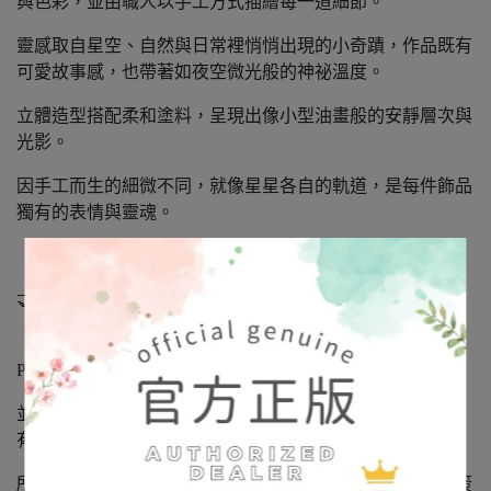
與色彩，並由職人以手工方式描繪每一道細節。
靈感取自星空、自然與日常裡悄悄出現的小奇蹟，作品既有
可愛故事感，也帶著如夜空微光般的神祕溫度。
立體造型搭配柔和塗料，呈現出像小型油畫般的安靜層次與
光影。
因手工而生的細微不同，就像星星各自的軌道，是每件飾品
獨有的表情與靈魂。
🤝 正式授權 × 日本進口正品
「娜媄日韓精品」是日本 Broush Superior’s 公司正式授權的
Palnart Poc 日本海外經銷商，
並經銷代理其旗下系列品牌：SUU / 4F / HM。（本賣場皆
有販售，歡迎詢問）
所有飾品皆為日本製造‧日本進口正品，持有正式授權與簽