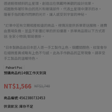
透過輕微傾斜的土星環，創造出在佩戴時美觀的設計效果。
戒圈散佈著珍珠白的亮片和玻璃部件，代表土星環中漂浮的冰。
隨著手指的動作閃爍的光芒，讓人感受到宇宙的神秘。
*訂單中若有交期相差較遠的商品，視情況提供拆單寄送服務，運費
由賣場負擔，並且不影響訂單的折扣優惠。拆單商品限以下方式寄
送: 全家小物袋/郵局普掛。
*日本製飾品由日本匠人逐一手工製作上色，個體間顏色、紋理會存
在細微差異或略有上色不勻感。此為手作飾品的正常現象。請享受
手工製品的溫暖特色。
Palnart Poc
預購商品約14個工作天到貨
NT$1,566
NT$1,740
商品編號:
4562380732453
供貨狀況:
庫存不足