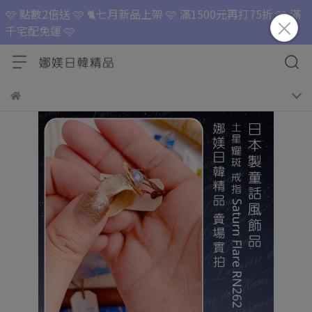
🩷 點數2倍送 🩷 🐈七月新品上架 🩷 滿1500元再打75折 🩷 滿
千宅配免運 🩷