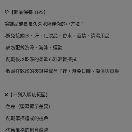
💛【飾品保養 TIPS】
讓飾品能長長久久地陪伴你的小方法：
-避免接觸水、汗、化妝品、香水、酒精、清潔用品
-請勿配戴洗澡、游泳、運動
-配戴後以乾淨的柔軟布料輕輕擦拭
-收藏在乾燥的夾鏈袋或盒子裡，避免日曬、潮濕與重壓
❌【不列入瑕疵範圍】
-色差（螢幕顯示差異）
-配戴摩擦造成的褪色
-仿舊風格的刻意痕跡