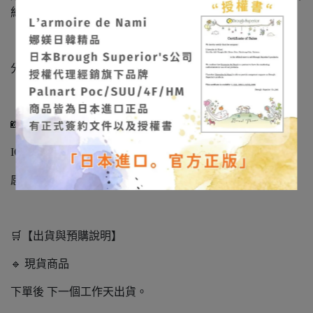
約文件，請安心選購。
「娜媄日韓精品」很榮幸能將日本手作藝術帶到台灣，
分享這份細緻、溫柔且充滿靈魂的美。
📸 作品實拍不定期更新
IG/FB：
@larmoiredenami
感受飾品在光影下的立體質感與色彩層次。
🛒【出貨與預購說明】
🔹 現貨商品
下單後 下一個工作天出貨。