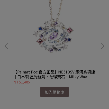
 月光
【Palnart Poc 官方正品】NE510SV 銀河系項鍊
【P
｜日本製 星光旋渦・璀璨寶石・Milky Way
指｜
Galaxy
NT$1,485
NT
加入購物車