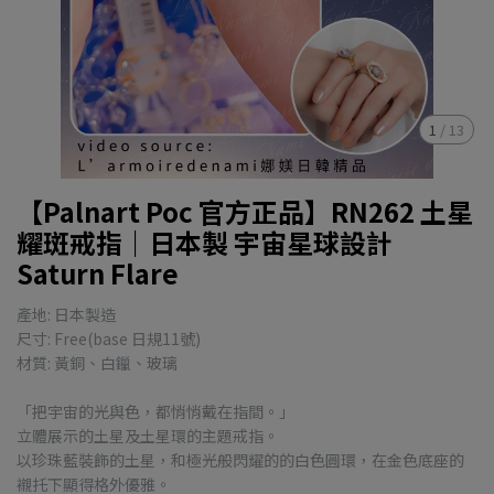
1
/
13
【Palnart Poc 官方正品】RN262 土星
耀斑戒指｜日本製 宇宙星球設計
Saturn Flare
產地: 日本製造
尺寸: Free(base 日規11號)
材質: 黃銅、白鑞、玻璃
「把宇宙的光與色，都悄悄戴在指間。」
立體展示的土星及土星環的主題戒指。
以珍珠藍裝飾的土星，和極光般閃耀的的白色圓環，在金色底座的
襯托下顯得格外優雅。