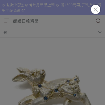
🩷 點數2倍送 🩷 🐈七月新品上架 🩷 滿1500元再打75折 🩷 滿
千宅配免運 🩷