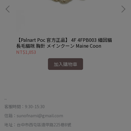
傳奇
【Palnart Poc 官方正品】 4F 4FPB003 緬因貓
【P
長毛貓咪 胸針 メインクーン Maine Coon
拉
NT$1,053
NT
加入購物車
..
客服時間：9:30-15:30
信箱：sunofnami@gmail.com
地址：台中市西屯區逢甲路225巷8號