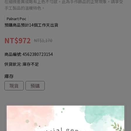
在細微差異或略有上色不勻感。此為手作飾品的正常現象。請享受
手工製品的溫暖特色。
Palnart Poc
預購商品預計14個工作天出貨
NT$972
NT$1,170
商品編號:
4562380723154
供貨狀況:
庫存不足
庫存
現貨
預購
此商品參與的優惠活動
滿額優惠(折扣於購物車顯示)
飾品收納袋 滿額禮