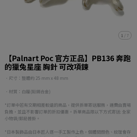
1
/
7
【Palnart Poc 官方正品】PB136 奔跑
的獵兔星座 胸針 可改項鍊
．尺寸：整體約 25 mm x 48 mm
．材質：白鑞(鉛錫合金)
*訂單中若有交期相差較遠的商品，提供拆單寄送服務，運費由賣場
負擔，並且不影響訂單的折扣優惠。拆單商品限以下方式寄送: 全家
小物袋/郵局普掛。
*日本製飾品由日本匠人逐一手工製作上色，個體間顏色、紋理會存