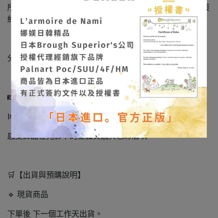
所有飾品皆為日本製造‧日本進口正品，持有正式授權與簽
約文件，請安心選購。
「娜媄日韓精品」很榮幸能將日本手作藝術帶到台灣，
分享這份細緻、溫柔且充滿靈魂的美。
📸 作品實拍不定期更新
IG/FB：
@larmoiredenami
感受飾品在光影下的立體質感與色彩層次。
🛒【出貨與預購說明】
🔹 現貨商品
下單後 下一個工作天出貨。