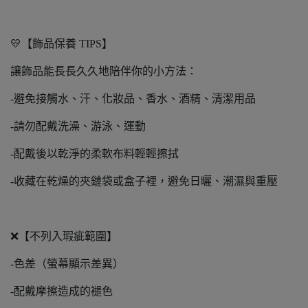
💛【飾品保養 TIPS】
讓飾品能長長久久地陪伴你的小方法：
-避免接觸水、汗、化妝品、香水、酒精、清潔用品
-請勿配戴洗澡、游泳、運動
-配戴後以乾淨的柔軟布料輕輕擦拭
-收藏在乾燥的夾鏈袋或盒子裡，避免日曬、潮濕與重壓
❌【不列入瑕疵範圍】
-色差（螢幕顯示差異）
-配戴摩擦造成的褪色