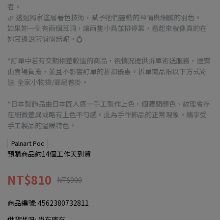
者。
🌿 透過獨家塗層著色技術，賦予牠們靈動的神情與細膩的羽色。
如果妳一側有兩個耳洞，讓兩隻小鳥並排停靠，看起來就像真的在
妳耳邊說著悄悄話呢。💍
*訂單中若有交期相差較遠的商品，視情況提供拆單寄送服務，運費
由賣場負擔，並且不影響訂單的折扣優惠。拆單商品限以下方式寄
送: 全家小物袋/郵局普掛。
*日本製飾品由日本匠人逐一手工製作上色，個體間顏色、紋理會存
在細微差異或略有上色不勻感。此為手作飾品的正常現象。請享受
手工製品的溫暖特色。
Palnart Poc
預購商品約14個工作天到貨
NT$810
NT$900
商品編號:
4562380732811
供貨狀況:
尚有庫存