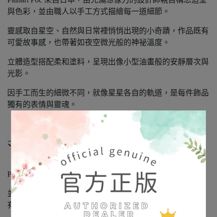
與色彩，並由職人以手工方式描繪每一道細節。
靈感取自星空、自然與日常裡悄悄出現的小奇蹟，作品既有
可愛故事感，也帶著如夜空微光般的神祕溫度。
立體造型搭配柔和塗料，呈現出像小型油畫般的安靜層次與
光影。
因手工而生的細微不同，就像星星各自的軌道，是每件飾品
獨有的表情與靈魂。
🤝 正式授權 × 日本進口正品
「娜媄日韓精品」是日本 Broush Superior’s 公司正式授權的
Palnart Poc 日本海外經銷商，
並經銷代理其旗下系列品牌：SUU / 4F / HM。（本賣場皆
有販售，歡迎詢問）