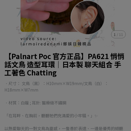
1
/
11
【Palnart Poc 官方正品】PA621 悄悄
話文鳥 造型耳環｜日本製 聊天組合 手
工著色 Chatting
．尺寸： 文鳥（黑）：H10mm×W19mm/文鳥（白）：
H18mm×W7mm
．材質：白鑞 ; 耳針: 醫療級不鏽鋼
「在耳畔、在胸前，聽聽牠們充滿愛的小牢騷。」✨
以熱愛聊天的一對文鳥為靈感，一隻善於表達、一邊是優秀的傾聽