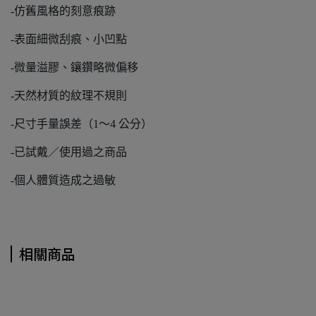
-仿舊風格的刻意痕跡
-表面細微刮痕、小凹點
-微量溢膠、鑲鑽略微偏移
-天然材質的紋理不規則
-尺寸手量誤差（1～4 公分）
-已試戴／使用過之商品
-個人體質造成之過敏
相關商品