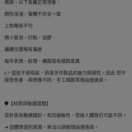
痕跡，以下皆屬正常現象：
顏色深淺／筆觸不完全一致
上色略有不勻
微小氣泡、凹點、溢膠
鑲鑽位置略有偏差
每件表情、紋理、構圖皆有細微差異
👉 這些不是瑕疵，而是手作飾品的魅力與個性。因此 恕不
接受色差、與想像不同、手工細節等理由退換貨。
🛡️【材質與敏感提醒】
耳針皆為醫療鋼針，有防過敏性，但每人體質仍可能不同。
➜ 因體質個別差異，無法以過敏理由退換貨。