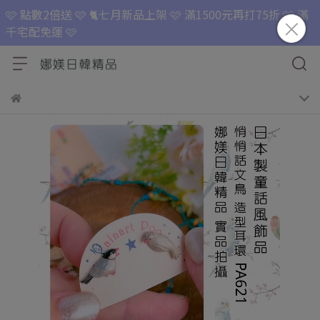
🩷 點數2倍送 🩷 🐈七月新品上架 🩷 滿1500元再打75折 🩷 滿
千宅配免運 🩷