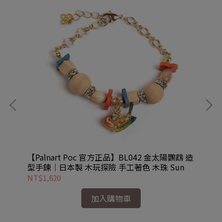
 造型
【Palnart Poc 官方正品】BL042 金太陽鸚鵡 造
【P
型手鍊｜日本製 木玩探險 手工著色 木珠 Sun
項鍊
NT$1,620
NT
加入購物車