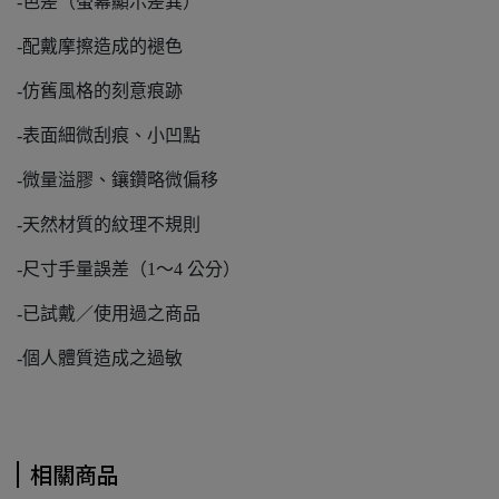
-色差（螢幕顯示差異）
-配戴摩擦造成的褪色
-仿舊風格的刻意痕跡
-表面細微刮痕、小凹點
-微量溢膠、鑲鑽略微偏移
-天然材質的紋理不規則
-尺寸手量誤差（1～4 公分）
-已試戴／使用過之商品
-個人體質造成之過敏
相關商品