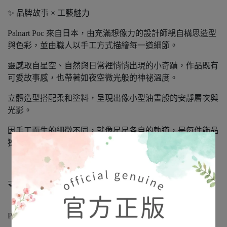
✨ 品牌故事 × 工藝魅力
Palnart Poc 來自日本，由充滿想像力的設計師親自構思造型
與色彩，並由職人以手工方式描繪每一道細節。
靈感取自星空、自然與日常裡悄悄出現的小奇蹟，作品既有
可愛故事感，也帶著如夜空微光般的神祕溫度。
立體造型搭配柔和塗料，呈現出像小型油畫般的安靜層次與
光影。
因手工而生的細微不同，就像星星各自的軌道，是每件飾品
獨有的表情與靈魂。
🤝 正式授權 × 日本進口正品
「娜媄日韓精品」是日本 Broush Superior’s 公司正式授權的
Palnart Poc 日本海外經銷商，