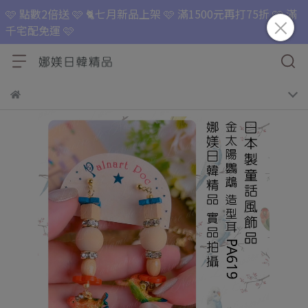
🩷 點數2倍送 🩷 🐈七月新品上架 🩷 滿1500元再打75折 🩷 滿
千宅配免運 🩷