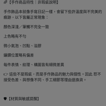
🌈【手作商品特性｜非瑕疵說明】
手作飾品本就像手寫日記一樣，會留下些許溫度與不完美的
痕跡，以下皆屬正常現象：
顏色深淺／筆觸不完全一致
上色略有不勻
微小氣泡、凹點、溢膠
鑲鑽位置略有偏差
每件表情、紋理、構圖皆有細微差異
👉 這些不是瑕疵，而是手作飾品的魅力與個性。因此 恕不
接受色差、與想像不同、手工細節等理由退換貨。
🛡️【材質與敏感提醒】