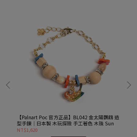
 造型
【Palnart Poc 官方正品】BL042 金太陽鸚鵡 造
【P
型手鍊｜日本製 木玩探險 手工著色 木珠 Sun
項鍊
NT$1,620
NT