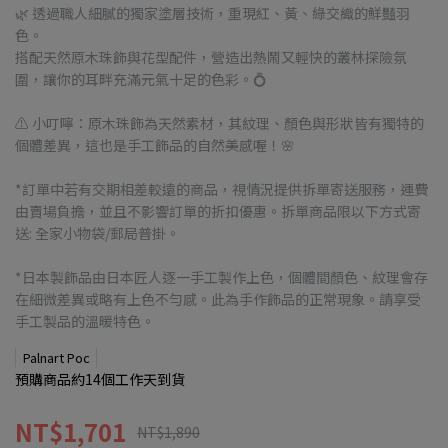
🌿 透過職人細膩的獨家塗層技術，重現紅、黃、綠交織的鮮豔羽
色。
搭配天然原木珠飾與花型配件，營造出熱鬧又輕快的叢林探險氛
圍，讓你的耳畔充滿元氣十足的色彩。💍
⚠️ 小叮嚀：原木珠飾為天然素材，其紋理、顏色與形狀皆有獨特的
個體差異，這也是手工飾品的自然美感喔！🌸
*訂單中若有交期相差較遠的商品，視情況提供拆單寄送服務，運費
由賣場負擔，並且不影響訂單的折扣優惠。拆單商品限以下方式寄
送: 全家小物袋/郵局普掛。
*日本製飾品由日本匠人逐一手工製作上色，個體間顏色、紋理會存
在細微差異或略有上色不勻感。此為手作飾品的正常現象。請享受
手工製品的溫暖特色。
Palnart Poc
預購商品約14個工作天到貨
NT$1,701
NT$1,890