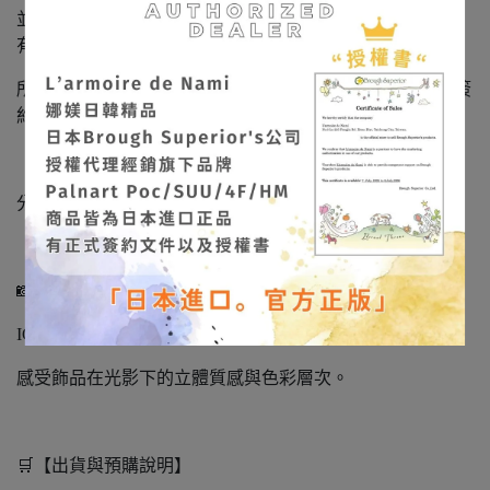
並經銷代理其旗下系列品牌：SUU / 4F / HM。（本賣場皆
有販售，歡迎詢問）
所有飾品皆為日本製造‧日本進口正品，持有正式授權與簽
約文件，請安心選購。
「娜媄日韓精品」很榮幸能將日本手作藝術帶到台灣，
分享這份細緻、溫柔且充滿靈魂的美。
📸 作品實拍不定期更新
IG/FB：
@larmoiredenami
感受飾品在光影下的立體質感與色彩層次。
🛒【出貨與預購說明】