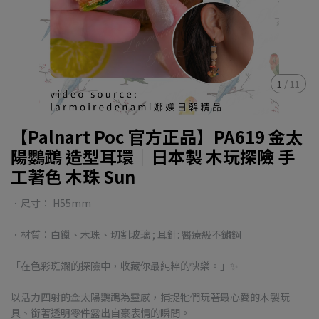
1
/
11
【Palnart Poc 官方正品】PA619 金太
陽鸚鵡 造型耳環｜日本製 木玩探險 手
工著色 木珠 Sun
．尺寸： H55mm
．材質：白鑞、木珠、切割玻璃 ; 耳針: 醫療級不鏽鋼
「在色彩斑斕的探險中，收藏你最純粹的快樂。」✨
以活力四射的金太陽鸚鵡為靈感，捕捉牠們玩著最心愛的木製玩
具、銜著透明零件露出自豪表情的瞬間。