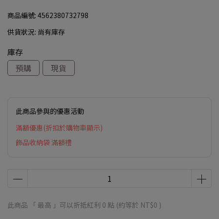
商品編號:
4562380732798
供貨狀況:
尚有庫存
庫存
預購
現貨
此商品參與的優惠活動
滿額優惠(折扣於購物車顯示)
飾品收納袋 滿額禮
此商品 「 最高 」可以折抵紅利
0
點 (約等於
NT$0
)