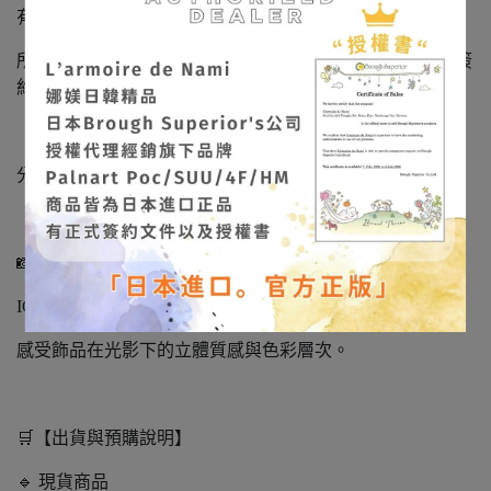
有販售，歡迎詢問）
所有飾品皆為日本製造‧日本進口正品，持有正式授權與簽
約文件，請安心選購。
「娜媄日韓精品」很榮幸能將日本手作藝術帶到台灣，
分享這份細緻、溫柔且充滿靈魂的美。
📸 作品實拍不定期更新
IG/FB：
@larmoiredenami
感受飾品在光影下的立體質感與色彩層次。
🛒【出貨與預購說明】
🔹 現貨商品