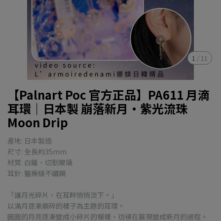
1
/
11
【Palnart Poc 官方正品】PA611 月滴
耳環｜日本製 崩落新月・紫光流珠
Moon Drip
產地: 日本製造
尺寸: 全長約35mm
材質: 白鑞、切割玻璃
耳針: 醫療級不鏽鋼
「讓月光碎片，在耳畔悄悄流下。」
以滿月逐漸崩碎的樣子為主題的耳環。
圓圓的月亮逐漸變成小碎片的模樣，彷彿在展現變成新月的過程。