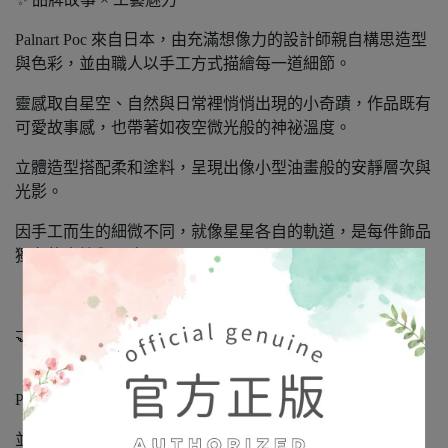
Palnart Poc 來自日本，由充滿想像力的設計師親自構思造型
與色彩，並由職人以手工方式描繪每一道細節。
靈感取自星空、自然與日常裡悄悄出現的小奇蹟，作品既有
可愛故事感，也帶著如夜空微光般的神祕溫度。
立體造型搭配柔和塗料，呈現出像小型油畫般的安靜層次與
光影。
因手工而生的細微不同，就像星星各自的軌道，是每件飾品
獨有的表情與靈魂。
🤝 正式授權 × 日本進口正品
「娜媄日韓精品」是日本 Broush Superior’s 公司正式授權的
Palnart Poc 日本海外經銷商，
並經銷代理其旗下系列品牌：SUU / 4F / HM。（本賣場皆