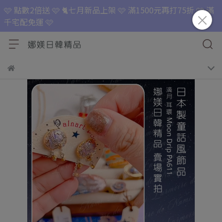
🩷 點數2倍送 🩷 🐈七月新品上架 🩷 滿1500元再打75折 🩷 滿
千宅配免運 🩷