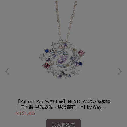
 月光
【Palnart Poc 官方正品】NE510SV 銀河系項鍊
【P
｜日本製 星光旋渦・璀璨寶石・Milky Way
｜日
Galaxy
NT$1,485
NT
加入購物車