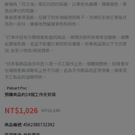
被稱為「月之海」隕石坑的凹陷處，以紫色為基調，隨機著色，營
造出夢幻的氛圍。
像是逐漸滴落般，在鏈子的末端搖曳的珠子，彷彿在主張它曾是月
亮的一部分，優雅地閃耀著紫色和粉色。
*訂單中若有交期相差較遠的商品，視情況提供拆單寄送服務，運費
由賣場負擔，並且不影響訂單的折扣優惠。拆單商品限以下方式寄
送: 全家小物袋/郵局普掛。
*日本製飾品由日本匠人逐一手工製作上色，個體間顏色、紋理會存
在細微差異或略有上色不勻感。此為手作飾品的正常現象。請享受
手工製品的溫暖特色。
Palnart Poc
預購商品約14個工作天到貨
NT$1,026
NT$1,140
商品編號:
4562380732392
供貨狀況:
尚有庫存