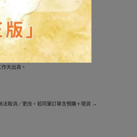
個工作天出貨。
恕無法取消／更改。若同筆訂單含預購＋現貨 →