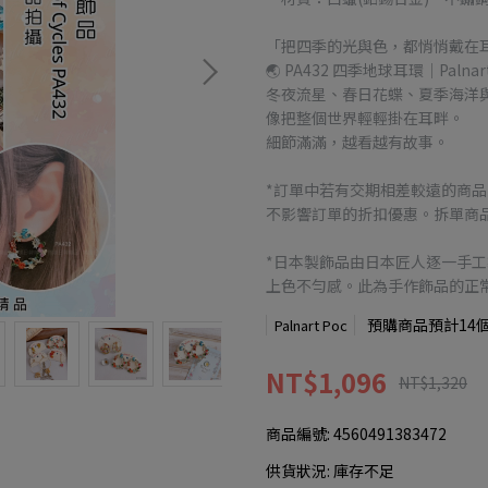
「把四季的光與色，都悄悄戴在
🌏 PA432 四季地球耳環｜Palnar
冬夜流星、春日花蝶、夏季海洋
像把整個世界輕輕掛在耳畔。
細節滿滿，越看越有故事。
*訂單中若有交期相差較遠的商
不影響訂單的折扣優惠。拆單商品
*日本製飾品由日本匠人逐一手
上色不勻感。此為手作飾品的正
預購商品預計14
Palnart Poc
NT$1,096
NT$1,320
商品編號:
4560491383472
供貨狀況:
庫存不足