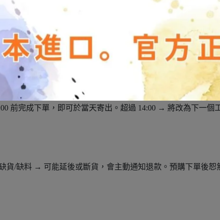
00 前完成下單，即可於當天寄出。超過 14:00 → 將改為下一
如遇缺貨/缺料 → 可能延後或斷貨，會主動通知退款。預購下單後