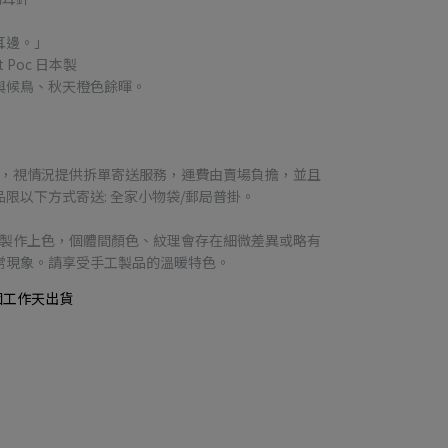
耳邊。」
t Poc 日本製
與候鳥、秋天橙色餘暉。
品，視情況提供拆單寄送服務，運費由賣場負擔，並且
限以下方式寄送: 全家小物袋/郵局普掛。
工製作上色，個體間顏色、紋理會存在細微差異或略有
常現象。請享受手工製品的溫暖特色。
個工作天出貨