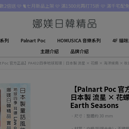
點數2倍送 🩷 🐈七月新品上架 🩷 滿1500元再打75折 🩷 滿千宅配免
名系列
Palnart Poc
HOMUSICA 音樂系列
4F 貓
主題介紹
品牌介紹
art Poc 官方正品】PA432 四季地球耳環｜日本製 流星 × 花蝶 × 海洋候鳥 × 秋日餘暉
【Palnart Po
日本製 流星 × 花
Earth Seasons
．尺寸：整體約 30 mm
．材質：白蠟(鉛錫合金)．不鏽