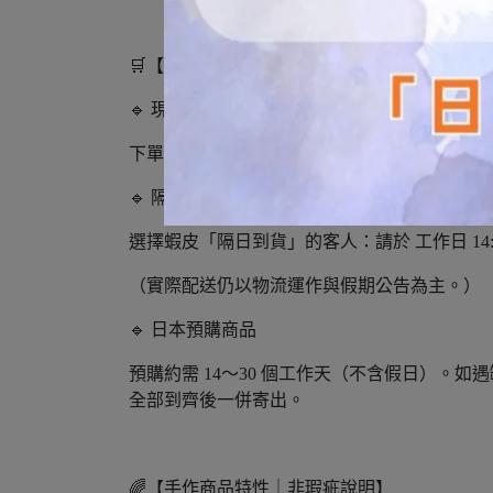
🛒【出貨與預購說明】
🔹 現貨商品
下單後 下一個工作天出貨。
🔹 隔日到貨說明
選擇蝦皮「隔日到貨」的客人：請於 工作日 14:
（實際配送仍以物流運作與假期公告為主。）
🔹 日本預購商品
預購約需 14～30 個工作天（不含假日）。
全部到齊後一併寄出。
🌈【手作商品特性｜非瑕疵說明】