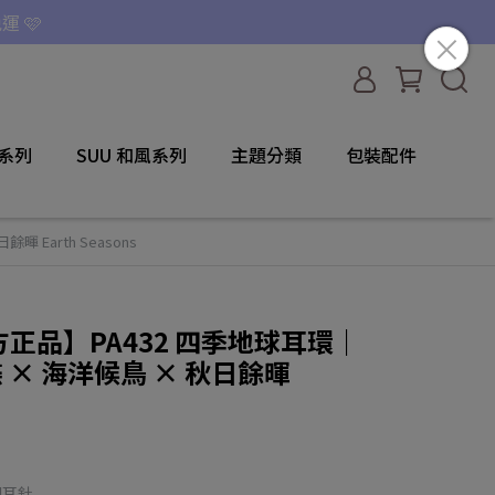
運 🩷
咪系列
SUU 和風系列
主題分類
包裝配件
 Earth Seasons
c 官方正品】PA432 四季地球耳環｜
蝶 × 海洋候鳥 × 秋日餘暉
鋼耳針