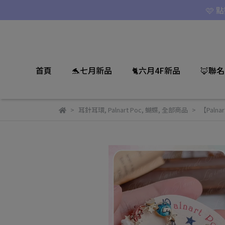
🩷 
首頁
🐬七月新品
🐈六月4F新品
🦊聯
耳針耳環
,
Palnart Poc
,
蝴蝶
,
全部商品
【Paln