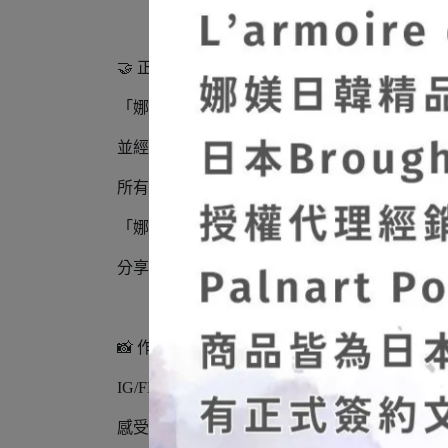
🤝 正式授權 × 日本進口正品
「娜媄日韓精品」是日本 Broush Superior’s 
並經銷代理其旗下系列品牌：SUU / 4F / 
所有飾品皆為日本製造‧日本進口正品，持有
「娜媄日韓精品」很榮幸能將日本手作藝術帶
分享這份細緻、溫柔且充滿靈魂的美。
📸 作品實拍不定期更新
IG/FB：
@larmoiredenami
感受飾品在光影下的立體質感與色彩層次。