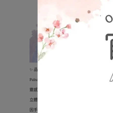
✨ 品牌故事 × 工藝魅力
Palnart Poc 來自日本，由充滿想像力
靈感取自星空、自然與日常裡悄悄出現的小奇
立體造型搭配柔和塗料，呈現出像小型油畫般
因手工而生的細微不同，就像星星各自的軌道