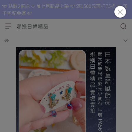
🩷 點數2倍送 🩷 🐈七月新品上架 🩷 滿1500元再打75折 🩷 滿
千宅配免運 🩷