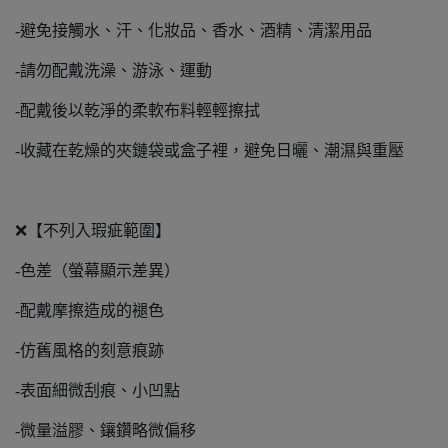
-避免接觸水、汗、化妝品、香水、酒精、清潔用品
-請勿配戴洗澡、游泳、運動
-配戴後以乾淨的柔軟布料輕輕擦拭
-收藏在乾燥的夾鏈袋或盒子裡，避免日曬、潮濕與重壓
❌【不列入瑕疵範圍】
-色差（螢幕顯示差異）
-配戴摩擦造成的褪色
-仿舊風格的刻意痕跡
-表面細微刮痕、小凹點
-微量溢膠、鑲鑽略微偏移