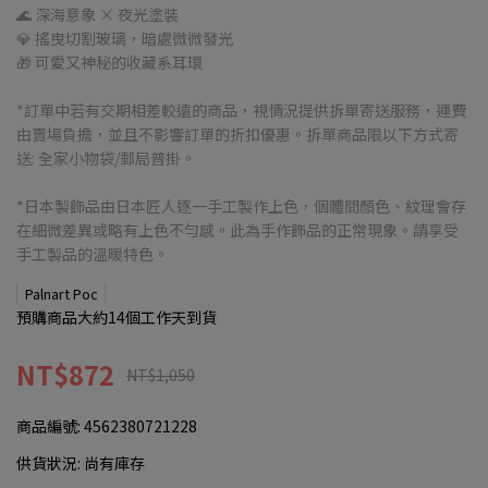
🌊 深海意象 × 夜光塗裝
💎 搖曳切割玻璃，暗處微微發光
🎁 可愛又神秘的收藏系耳環
*訂單中若有交期相差較遠的商品，視情況提供拆單寄送服務，運費
由賣場負擔，並且不影響訂單的折扣優惠。拆單商品限以下方式寄
送: 全家小物袋/郵局普掛。
*日本製飾品由日本匠人逐一手工製作上色，個體間顏色、紋理會存
在細微差異或略有上色不勻感。此為手作飾品的正常現象。請享受
手工製品的溫暖特色。
Palnart Poc
預購商品大約14個工作天到貨
NT$872
NT$1,050
商品編號:
4562380721228
供貨狀況:
尚有庫存