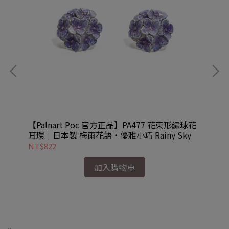
奶油
【Palnart Poc 官方正品】PA477 花束形繡球花
【P
耳環｜日本製 梅雨花語・優雅小巧 Rainy Sky
物
NT$822
NT
加入購物車
..