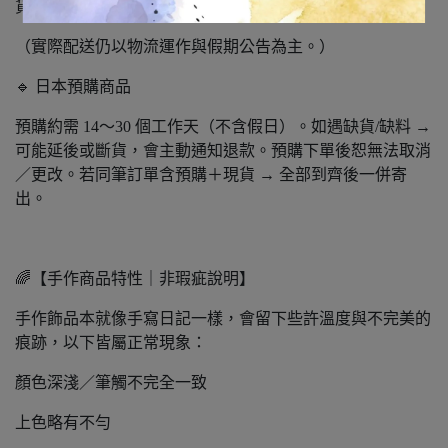
貨。
（實際配送仍以物流運作與假期公告為主。）
🔹 日本預購商品
預購約需 14～30 個工作天（不含假日）。如遇缺貨/缺料 →
可能延後或斷貨，會主動通知退款。預購下單後恕無法取消
／更改。若同筆訂單含預購＋現貨 → 全部到齊後一併寄
出。
🌈【手作商品特性｜非瑕疵說明】
手作飾品本就像手寫日記一樣，會留下些許溫度與不完美的
痕跡，以下皆屬正常現象：
顏色深淺／筆觸不完全一致
上色略有不勻