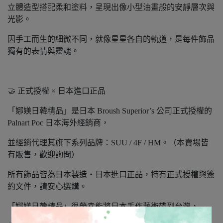
立體造型搭配柔和塗料，呈現出像小型油畫般的安靜層次與
光影。
因手工而生的細微不同，就像星星各自的軌道，是每件飾品
獨有的表情與靈魂。
🤝 正式授權 × 日本進口正品
「娜媄日韓精品」是日本 Broush Superior’s 公司正式授權的
Palnart Poc 日本海外經銷商，
並經銷代理其旗下系列品牌：SUU / 4F / HM。（本賣場皆
有販售，歡迎詢問）
所有飾品皆為日本製造‧日本進口正品，持有正式授權與簽
約文件，請安心選購。
「娜媄日韓精品」很榮幸能將日本手作藝術帶到台灣，