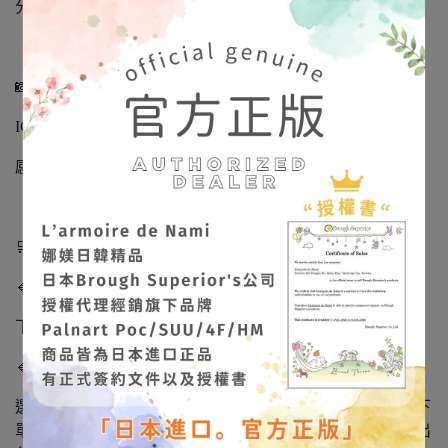
分享這份細緻、溫柔且充滿靈魂的美。
📸 作品實拍不定期更新
IG/FB：
@larmoiredenami
感受飾品在光影下的立體質感與色彩層次。
🛒【出貨與預購說明】
🔹 現貨商品
下單後 下一個工作天出貨。
🔹 隔日到貨說明
選擇蝦皮「隔日到貨」的客人：請於 工作日 14:00 前完成下
單，即可於當天寄出。超過 14:00 → 將改為下一個工作天出