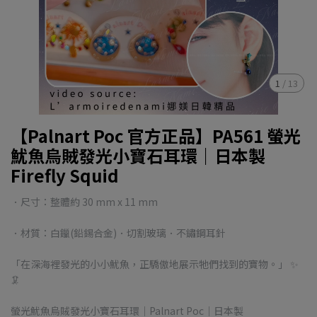
1
/
13
【Palnart Poc 官方正品】PA561 螢光
魷魚烏賊發光小寶石耳環｜日本製
Firefly Squid
．尺寸：整體約 30 mm x 11 mm
．材質：白鑞(鉛錫合金)．切割玻璃．不鏽鋼耳針
「在深海裡發光的小小魷魚，正驕傲地展示牠們找到的寶物。」 ✨
🦑
螢光魷魚烏賊發光小寶石耳環｜Palnart Poc｜日本製