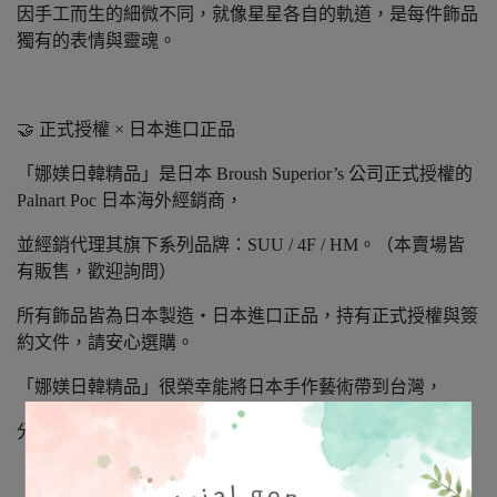
因手工而生的細微不同，就像星星各自的軌道，是每件飾品
獨有的表情與靈魂。
🤝 正式授權 × 日本進口正品
「娜媄日韓精品」是日本 Broush Superior’s 公司正式授權的
Palnart Poc 日本海外經銷商，
並經銷代理其旗下系列品牌：SUU / 4F / HM。（本賣場皆
有販售，歡迎詢問）
所有飾品皆為日本製造‧日本進口正品，持有正式授權與簽
約文件，請安心選購。
「娜媄日韓精品」很榮幸能將日本手作藝術帶到台灣，
分享這份細緻、溫柔且充滿靈魂的美。