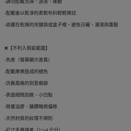
-請勿配戴洗澡、游泳、運動
-配戴後以乾淨的柔軟布料輕輕擦拭
-收藏在乾燥的夾鏈袋或盒子裡，避免日曬、潮濕與重壓
❌【不列入瑕疵範圍】
-色差（螢幕顯示差異）
-配戴摩擦造成的褪色
-仿舊風格的刻意痕跡
-表面細微刮痕、小凹點
-微量溢膠、鑲鑽略微偏移
-天然材質的紋理不規則
-尺寸手量誤差（1～4 公分）