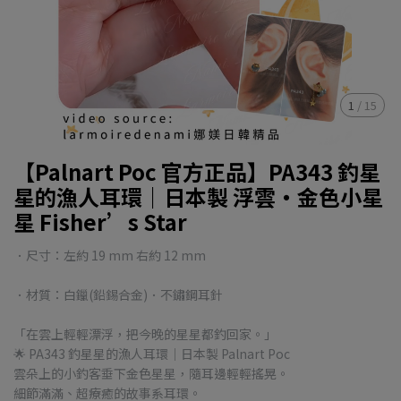
1
/
15
【Palnart Poc 官方正品】PA343 釣星
星的漁人耳環｜日本製 浮雲・金色小星
星 Fisher’s Star
．尺寸：左約 19 mm 右約 12 mm
．材質：白鑞(鉛錫合金)．不鏽鋼耳針
「在雲上輕輕漂浮，把今晚的星星都釣回家。」
🌟 PA343 釣星星的漁人耳環｜日本製 Palnart Poc
雲朵上的小釣客垂下金色星星，隨耳邊輕輕搖晃。
細節滿滿、超療癒的故事系耳環。