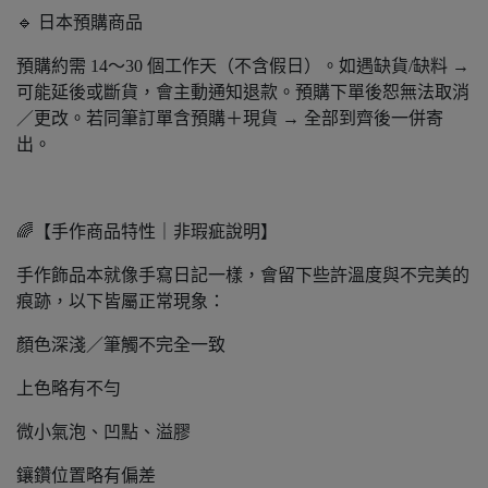
🔹 日本預購商品
預購約需 14～30 個工作天（不含假日）。如遇缺貨/缺料 →
可能延後或斷貨，會主動通知退款。預購下單後恕無法取消
／更改。若同筆訂單含預購＋現貨 → 全部到齊後一併寄
出。
🌈【手作商品特性｜非瑕疵說明】
手作飾品本就像手寫日記一樣，會留下些許溫度與不完美的
痕跡，以下皆屬正常現象：
顏色深淺／筆觸不完全一致
上色略有不勻
微小氣泡、凹點、溢膠
鑲鑽位置略有偏差