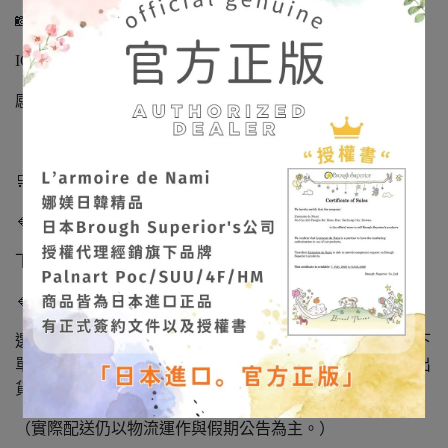
📸 作品實拍不定期更新
IG/FB：
@larmoiredenami
感受飾品在光影下的立體質感與色彩層次。
🛒【出貨與預購說明】
🔹 現貨商品
下單後 下一個工作天出貨。
🔹 隔日到貨說明
選擇蝦皮「隔日到貨」的客人：請於 工作日 14:00 前完成下
單，即可於當天寄出。超過 14:00 → 將改為下一個工作天出
貨。
（實際配送仍以物流運作與假期公告為主。）