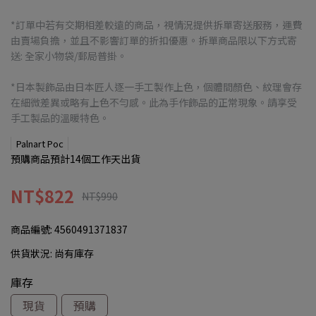
*訂單中若有交期相差較遠的商品，視情況提供拆單寄送服務，運費
由賣場負擔，並且不影響訂單的折扣優惠。拆單商品限以下方式寄
送: 全家小物袋/郵局普掛。
*日本製飾品由日本匠人逐一手工製作上色，個體間顏色、紋理會存
在細微差異或略有上色不勻感。此為手作飾品的正常現象。請享受
手工製品的溫暖特色。
Palnart Poc
預購商品預計14個工作天出貨
NT$822
NT$990
商品編號:
4560491371837
供貨狀況:
尚有庫存
庫存
現貨
預購