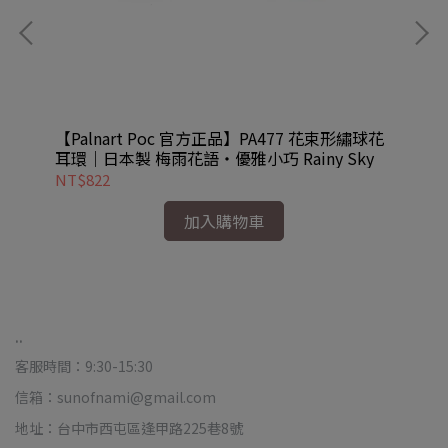
實耳
【Palnart Poc 官方正品】PA477 花束形繡球花
【P
耳環｜日本製 梅雨花語・優雅小巧 Rainy Sky
物
NT$822
NT
加入購物車
..
客服時間：9:30-15:30
信箱：sunofnami@gmail.com
地址：台中市西屯區逢甲路225巷8號