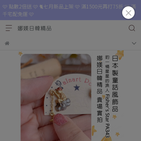
🩷 點數2倍送 🩷 🐈七月新品上架 🩷 滿1500元再打75折 🩷 滿
千宅配免運 🩷