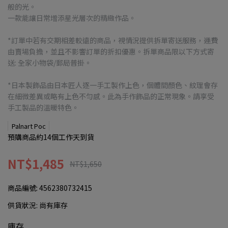
般的光。
一款能讓日常增添星光層次的精緻作品。
*訂單中若有交期相差較遠的商品，視情況提供拆單寄送服務，運費
由賣場負擔，並且不影響訂單的折扣優惠。拆單商品限以下方式寄
送: 全家小物袋/郵局普掛。
*日本製飾品由日本匠人逐一手工製作上色，個體間顏色、紋理會存
在細微差異或略有上色不勻感。此為手作飾品的正常現象。請享受
手工製品的溫暖特色。
Palnart Poc
預購商品約14個工作天到貨
NT$1,485
NT$1,650
商品編號:
4562380732415
供貨狀況:
尚有庫存
庫存