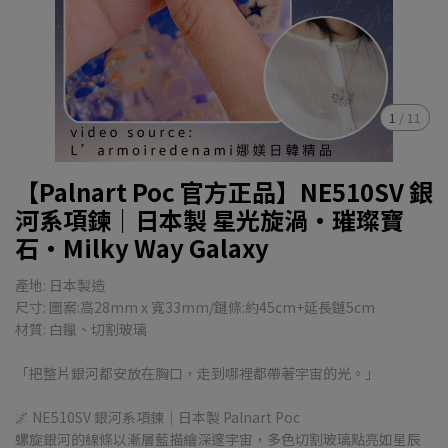
1
/
11
【Palnart Poc 官方正品】NE510SV 銀
河系項鍊｜日本製 星光旋渦・璀璨寶
石・Milky Way Galaxy
產地: 日本製造
尺寸: 圖案:高28mm x 寬33mm/鏈條:約45cm+延長鏈5cm
材質: 白鑞、切割玻璃
「把整片銀河都安放在胸口，走到哪裡都帶著宇宙的光。」
🌌 NE510SV 銀河系項鍊｜日本製 Palnart Poc
螺旋銀河的線條以漸層藍描繪深邃宇宙，多色切割玻璃點亮如星辰