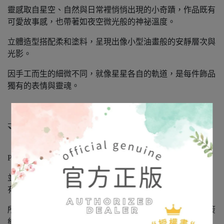
靈感取自星空、自然與日常裡悄悄出現的小奇蹟，作品既有
可愛故事感，也帶著如夜空微光般的神祕溫度。
立體造型搭配柔和塗料，呈現出像小型油畫般的安靜層次與
光影。
因手工而生的細微不同，就像星星各自的軌道，是每件飾品
獨有的表情與靈魂。
🤝 正式授權 × 日本進口正品
「娜媄日韓精品」是日本 Broush Superior’s 公司正式授權的
Palnart Poc 日本海外經銷商，
並經銷代理其旗下系列品牌：SUU / 4F / HM。（本賣場皆
有販售，歡迎詢問）
所有飾品皆為日本製造‧日本進口正品，持有正式授權與簽
約文件，請安心選購。