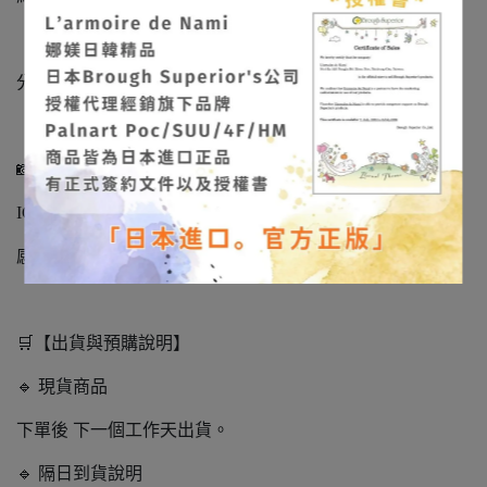
「娜媄日韓精品」很榮幸能將日本手作藝術帶到台灣，
分享這份細緻、溫柔且充滿靈魂的美。
📸 作品實拍不定期更新
IG/FB：
@larmoiredenami
感受飾品在光影下的立體質感與色彩層次。
🛒【出貨與預購說明】
🔹 現貨商品
下單後 下一個工作天出貨。
🔹 隔日到貨說明