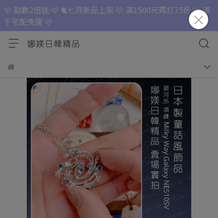
🩷 點數2倍送 🩷 🐈七月新品上架 🩷 滿1500元再打75折 🩷 滿
千宅配免運 🩷