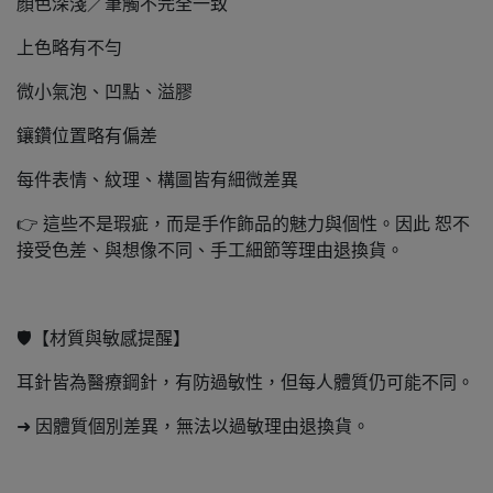
顏色深淺／筆觸不完全一致
上色略有不勻
微小氣泡、凹點、溢膠
鑲鑽位置略有偏差
每件表情、紋理、構圖皆有細微差異
👉 這些不是瑕疵，而是手作飾品的魅力與個性。因此 恕不
接受色差、與想像不同、手工細節等理由退換貨。
🛡️【材質與敏感提醒】
耳針皆為醫療鋼針，有防過敏性，但每人體質仍可能不同。
➜ 因體質個別差異，無法以過敏理由退換貨。