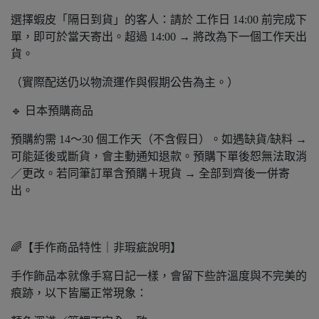
選擇蝦皮「隔日到貨」的客人：請於 工作日 14:00 前完成下
單，即可於當天寄出。超過 14:00 → 將改為下一個工作天出
貨。
（實際配送仍以物流運作與假期公告為主。）
🔹 日本預購商品
預購約需 14～30 個工作天（不含假日）。如遇缺貨/缺料 →
可能延後或斷貨，會主動通知退款。預購下單後恕無法取消
／更改。若同筆訂單含預購＋現貨 → 全部到齊後一併寄
出。
🌈【手作商品特性｜非瑕疵說明】
手作飾品本就像手寫日記一樣，會留下些許溫度與不完美的
痕跡，以下皆屬正常現象：