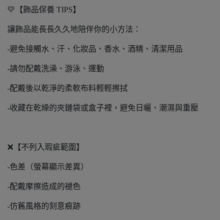
💛【飾品保養 TIPS】
讓飾品能長長久久地陪伴你的小方法：
-避免接觸水、汗、化妝品、香水、酒精、清潔用品
-請勿配戴洗澡、游泳、運動
-配戴後以乾淨的柔軟布料輕輕擦拭
-收藏在乾燥的夾鏈袋或盒子裡，避免日曬、潮濕與重壓
❌【不列入瑕疵範圍】
-色差（螢幕顯示差異）
-配戴摩擦造成的褪色
-仿舊風格的刻意痕跡