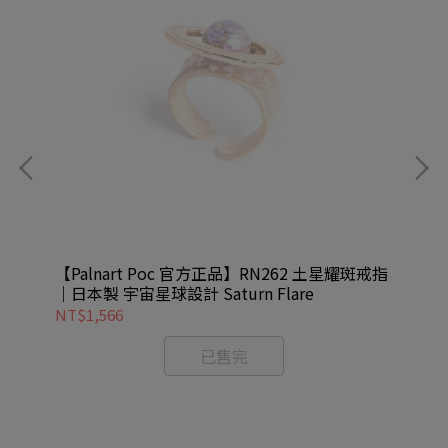
 月光
【Palnart Poc 官方正品】RN262 土星耀斑戒指
【P
｜日本製 宇宙星球設計 Saturn Flare
指｜
NT$1,566
NT
已售完