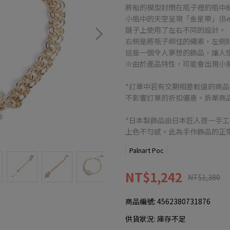
將船的模型封閉在瓶子裡的瓶中
小瓶中的天空呈現「金星帶」(Bel
鏈子上使用了左右不同的設計。
右側是將瓶子綁住的繩索，左側
這是一個令人夢想的飾品，讓人
※由於產品特性，可能會出現小
*訂單中若有交期相差較遠的商
不影響訂單的折扣優惠。拆單商品
*日本製飾品由日本匠人逐一手
上色不勻感。此為手作飾品的正
Palnart Poc
NT$1,242
NT$1,380
商品編號:
4562380731876
供貨狀況:
庫存不足