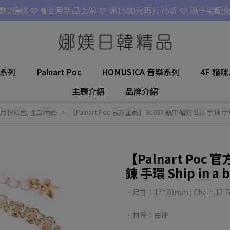
點數2倍送 🩷 🐈七月新品上架 🩷 滿1500元再打75折 🩷 滿千宅配免
名系列
Palnart Poc
HOMUSICA 音樂系列
4F 貓
主題介紹
品牌介紹
7月粉紅色
,
全部商品
【Palnart Poc 官方正品】BL037 瓶中船的世界 手鍊 手環 Shi
【Palnart Poc
鍊 手環 Ship in a b
．尺寸：17*30mm ; Chain:17.7c
．材質：白鑞