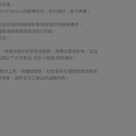
船手環。
t of Venus)的晨曦粉色，色彩繽紛，層次美麗。
則由表泡的橢圓鏈和象徵波浪的扭曲鏈構成。
憧憬環繞著廣闊海洋旅行的船。
氣泡。
品，視情況提供拆單寄送服務，運費由賣場負擔，並且
限以下方式寄送: 全家小物袋/郵局普掛。
工製作上色，個體間顏色、紋理會存在細微差異或略有
常現象。請享受手工製品的溫暖特色。