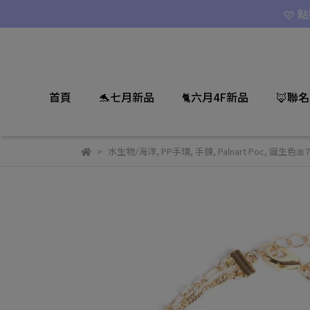
🩷 
首頁
🐬七月新品
🐈六月4F新品
🦊聯
水生物/海洋
,
PP手環
,
手鍊
,
Palnart Poc
,
誕生色🎀