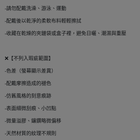
-請勿配戴洗澡、游泳、運動
-配戴後以乾淨的柔軟布料輕輕擦拭
-收藏在乾燥的夾鏈袋或盒子裡，避免日曬、潮濕與重壓
❌【不列入瑕疵範圍】
-色差（螢幕顯示差異）
-配戴摩擦造成的褪色
-仿舊風格的刻意痕跡
-表面細微刮痕、小凹點
-微量溢膠、鑲鑽略微偏移
-天然材質的紋理不規則