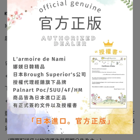
📸 作品實拍不定期更新
IG/FB：
@larmoiredenami
感受飾品在光影下的立體質感與色彩層次。
🛒【出貨與預購說明】
🔹 現貨商品
下單後 下一個工作天出貨。
🔹 隔日到貨說明
選擇蝦皮「隔日到貨」的客人：請於 工作日 14:00 前完成下
單，即可於當天寄出。超過 14:00 → 將改為下一個工作天出
貨。