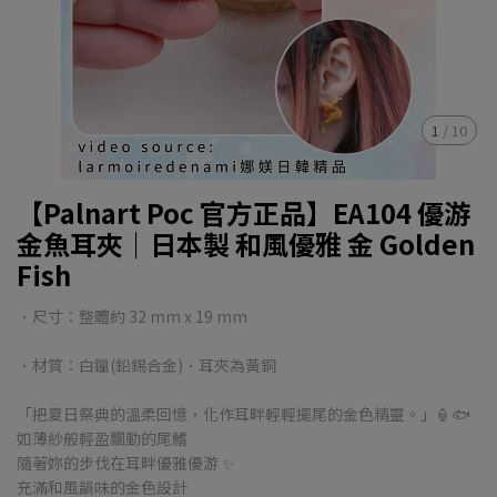
1
/
10
【Palnart Poc 官方正品】EA104 優游
金魚耳夾｜日本製 和風優雅 金 Golden
Fish
．尺寸：整體約 32 mm x 19 mm
．材質：白鑞(鉛錫合金)．耳夾為黃銅
「把夏日祭典的溫柔回憶，化作耳畔輕輕擺尾的金色精靈。」🏮🐟
如薄紗般輕盈飄動的尾鰭
隨著妳的步伐在耳畔優雅優游 ✨
充滿和風韻味的金色設計