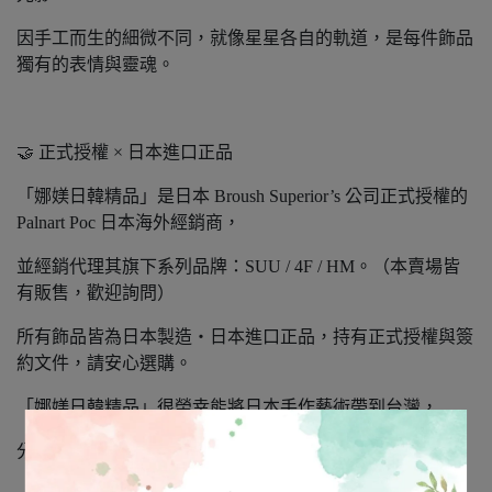
因手工而生的細微不同，就像星星各自的軌道，是每件飾品
獨有的表情與靈魂。
🤝 正式授權 × 日本進口正品
「娜媄日韓精品」是日本 Broush Superior’s 公司正式授權的
Palnart Poc 日本海外經銷商，
並經銷代理其旗下系列品牌：SUU / 4F / HM。（本賣場皆
有販售，歡迎詢問）
所有飾品皆為日本製造‧日本進口正品，持有正式授權與簽
約文件，請安心選購。
「娜媄日韓精品」很榮幸能將日本手作藝術帶到台灣，
分享這份細緻、溫柔且充滿靈魂的美。