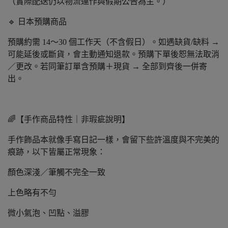
（實際配送仍以物流運作與假期公告為主。）
🔹 日本預購商品
預購約需 14～30 個工作天（不含假日）。如遇缺貨/缺料 →
可能延後或斷貨，會主動通知退款。預購下單後恕無法取消
／更改。若同筆訂單含預購＋現貨 → 全部到齊後一併寄
出。
🌈【手作商品特性｜非瑕疵說明】
手作飾品本就像手寫日記一樣，會留下些許溫度與不完美的
痕跡，以下皆屬正常現象：
顏色深淺／筆觸不完全一致
上色略有不勻
微小氣泡、凹點、溢膠