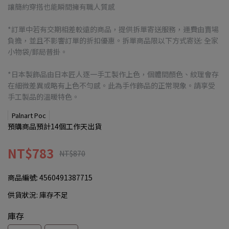
讓簡約穿搭也能瞬間擁有職人質感
*訂單中若有交期相差較遠的商品，提供拆單寄送服務，運費由賣場
負擔，並且不影響訂單的折扣優惠。拆單商品限以下方式寄送: 全家
小物袋/郵局普掛。
*日本製飾品由日本匠人逐一手工製作上色，個體間顏色、紋理會存
在細微差異或略有上色不勻感。此為手作飾品的正常現象。請享受
手工製品的溫暖特色。
Palnart Poc
預購商品預計14個工作天出貨
NT$783
NT$870
商品編號:
4560491387715
供貨狀況:
庫存不足
庫存