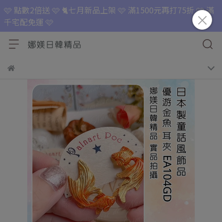
🩷 點數2倍送 🩷 🐈七月新品上架 🩷 滿1500元再打75折 🩷 滿
千宅配免運 🩷