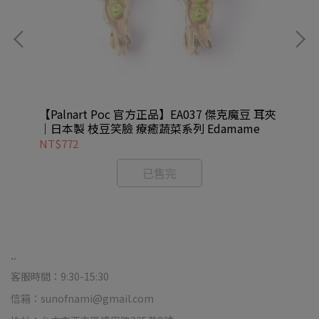
耳夾
【Palnart Poc 官方正品】EA037 傑克魔豆 耳夾
【P
｜日本製 枝豆笑臉 療癒蔬菜系列 Edamame
夾｜
NT$772
NT
已售完
..
客服時間：9:30-15:30
信箱：sunofnami@gmail.com