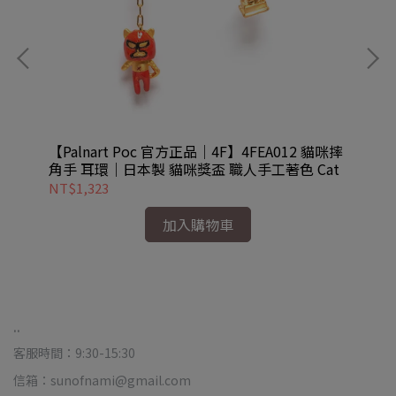
之手
【Palnart Poc 官方正品｜4F】4FEA012 貓咪摔
【P
st
角手 耳環｜日本製 貓咪獎盃 職人手工著色 Cat
亮
NT$1,323
NT
加入購物車
..
客服時間：9:30-15:30
信箱：sunofnami@gmail.com