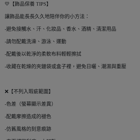
💛【飾品保養 TIPS】
讓飾品能長長久久地陪伴你的小方法：
-避免接觸水、汗、化妝品、香水、酒精、清潔用品
-請勿配戴洗澡、游泳、運動
-配戴後以乾淨的柔軟布料輕輕擦拭
-收藏在乾燥的夾鏈袋或盒子裡，避免日曬、潮濕與重壓
❌【不列入瑕疵範圍】
-色差（螢幕顯示差異）
-配戴摩擦造成的褪色
-仿舊風格的刻意痕跡