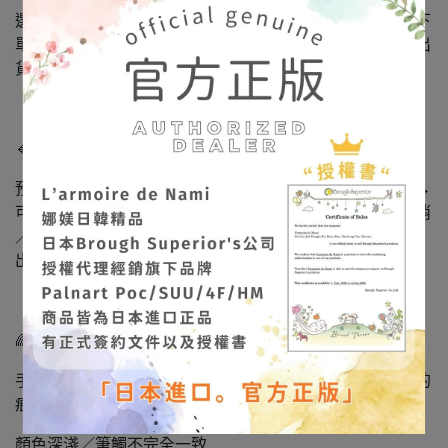
選擇蝦皮「隔日到貨」的客人：請於 工作日 14:00 前完成下
單，即可於當天寄出。超過 14:00 → 將改為下一個工作天出
貨。
（實際配送仍以物流運作與假期公告為主。）
🔹 日本預購商品
預購約需 14～30 個工作天（不含假日）。如遇缺貨/缺料 →
可能延後或斷貨，會主動通知退款。預購下單後恕無法取消
／更改。若同筆訂單含預購＋現貨 → 全部到齊後一併寄
出。
🌈【手作商品特性｜非瑕疵說明】
手作飾品本就像手寫日記一樣，會留下些許溫度與不完美的
痕跡，以下皆屬正常現象：
顏色深淺／筆觸不完全一致