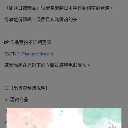
「娜媄日韓精品」很榮幸能將日本手作藝術帶到台灣，
分享這份細緻、溫柔且充滿靈魂的美。
📸 作品實拍不定期更新
IG/FB：
@larmoiredenami
感受飾品在光影下的立體質感與色彩層次。
🛒【出貨與預購說明】
🔹 現貨商品
下單後 下一個工作天出貨。
🔹 隔日到貨說明