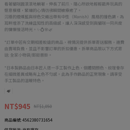
看著貓咪圓滾滾地躺著，伸長了前爪、隨心所欲地輕輕戳弄玩具的
愜意模樣，緊繃的心情彷彿瞬間被療癒了。
沉穩的煙燻藍與棕色交織出帶有中性（Manish）風格的撞色調，為
耳畔增添了洗練且知性的高級感，讓人深深感受到與貓咪一同共度
的慵懶慢活時光。✨💍🌸🌿
*訂單中若有交期相差較遠的商品，視情況提供拆單寄送服務，運費
由賣場負擔，並且不影響訂單的折扣優惠。拆單商品限以下方式寄
送: 全家小物袋/郵局普掛。
*日本製飾品由日本匠人逐一手工製作上色，個體間顏色、紋理會存
在細微差異或略有上色不勻感。此為手作飾品的正常現象。請享受
手工製品的溫暖特色。
4F
NT$945
NT$1,050
商品編號:
4562380731654
供貨狀況:
尚有庫存