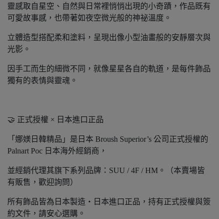
靈感取自星空、自然與日常裡悄悄出現的小奇蹟，作品既有
可愛故事感，也帶著如夜空微光般的神祕溫度。
立體造型搭配柔和塗料，呈現出像小型油畫般的安靜層次與
光影。
因手工而生的細微不同，就像星星各自的軌道，是每件飾品
獨有的表情與靈魂。
🤝 正式授權 × 日本進口正品
「娜媄日韓精品」是日本 Broush Superior’s 公司正式授權的
Palnart Poc 日本海外經銷商，
並經銷代理其旗下系列品牌：SUU / 4F / HM。（本賣場皆
有販售，歡迎詢問）
所有飾品皆為日本製造‧日本進口正品，持有正式授權與簽
約文件，請安心選購。