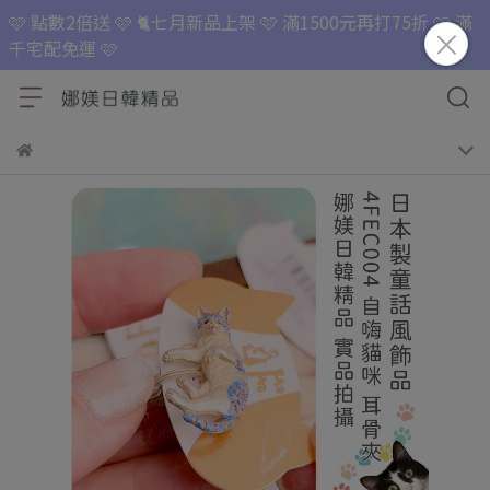
🩷 點數2倍送 🩷 🐈七月新品上架 🩷 滿1500元再打75折 🩷 滿
千宅配免運 🩷