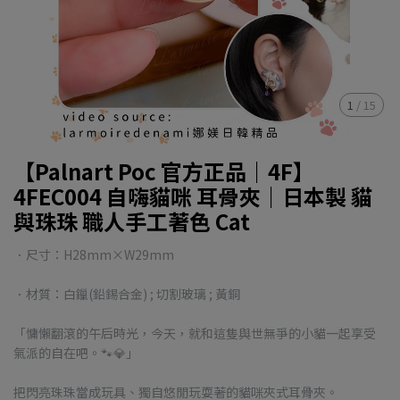
1
/
15
【Palnart Poc 官方正品｜4F】
4FEC004 自嗨貓咪 耳骨夾｜日本製 貓
與珠珠 職人手工著色 Cat
．尺寸：H28mm×W29mm
．材質：白鑞(鉛錫合金) ; 切割玻璃 ; 黃銅
「慵懶翻滾的午后時光，今天，就和這隻與世無爭的小貓一起享受
氣派的自在吧。🐾💎」
把閃亮珠珠當成玩具、獨自悠閒玩耍著的貓咪夾式耳骨夾。