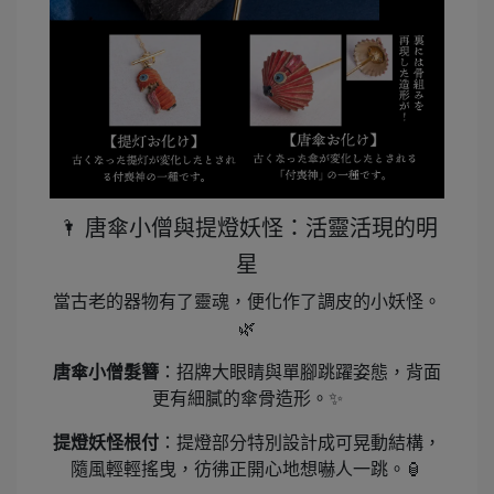
🌂 唐傘小僧與提燈妖怪：活靈活現的明
星
當古老的器物有了靈魂，便化作了調皮的小妖怪。
🌿
唐傘小僧髮簪
：招牌大眼睛與單腳跳躍姿態，背面
更有細膩的傘骨造形。✨
提燈妖怪根付
：提燈部分特別設計成可晃動結構，
隨風輕輕搖曳，彷彿正開心地想嚇人一跳。🏮