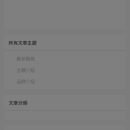
所有文章主題
最新動態
主題介紹
品牌介紹
文章分類