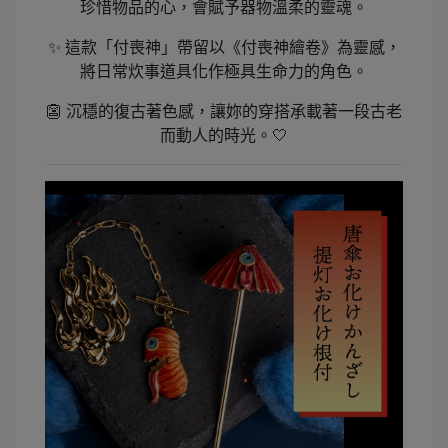
珍惜物品的心，會賦予器物溫柔的靈魂。
✨ 這款「付喪神」帶留以《付喪神繪卷》為靈感，
將日常炊事道具化作極具生命力的角色。
👺 沉穩的復古著色感，讓妳的穿搭承載著一段古老
而動人的時光。🤍