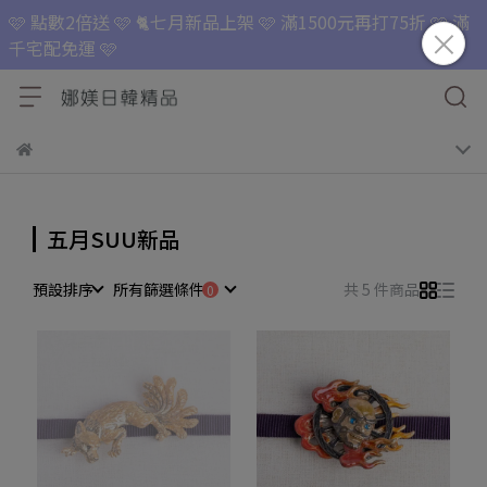
🩷 點數2倍送 🩷 🐈七月新品上架 🩷 滿1500元再打75折 🩷 滿
千宅配免運 🩷
五月SUU新品
預設排序
所有篩選條件
共 5 件商品