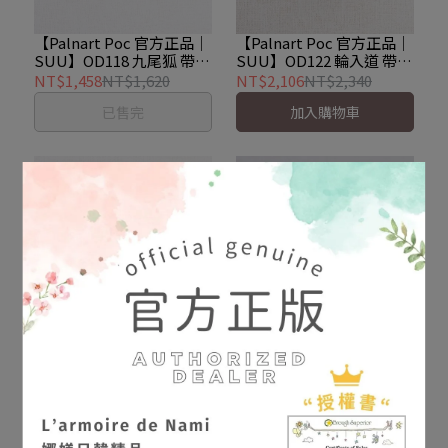
【Palnart Poc 官方正品｜
【Palnart Poc 官方正品｜
SUU】OD118 九尾狐 帶留
SUU】OD122 輪入道 帶留
｜日本製 靈獸之姿 妖怪傳
｜日本製 可旋轉車輪 妖怪
NT$1,458
NT$1,620
NT$2,106
NT$2,340
說 Kyubi
Wanyudo
已售完
加入購物車
【Palnart Poc 官方正品｜
【Palnart Poc 官方正品｜
SUU】OD123 付喪神 帶留
SUU】ON010 提燈妖怪 根
｜日本製 古道具魂 妖怪
付｜日本製 搖曳動態 復古
NT$1,431
NT$1,590
NT$1,728
NT$1,920
Tsukumogami
消光 Chochin Obake
已售完
加入購物車