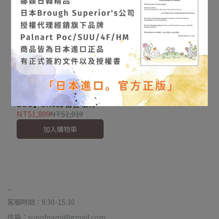
【Palnart Poc 官方正品｜
SUU】ON011 雷雲 根付｜
日本製 閃電轟鳴 浮世繪風
NT$1,809
NT$2,010
Thundercloud
加入購物車
..
客服時間：9:30-15:30
信箱：sunofnami@gmail.com