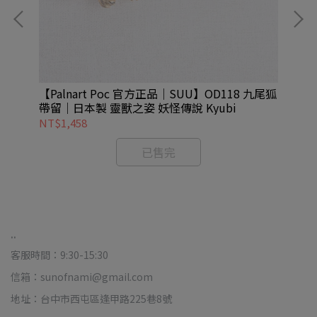
花
【Palnart Poc 官方正品｜SUU】OD118 九尾狐
【P
帶留｜日本製 靈獸之姿 妖怪傳說 Kyubi
帶
NT$1,458
NT
已售完
..
客服時間：9:30-15:30
信箱：sunofnami@gmail.com
地址：台中市西屯區逢甲路225巷8號