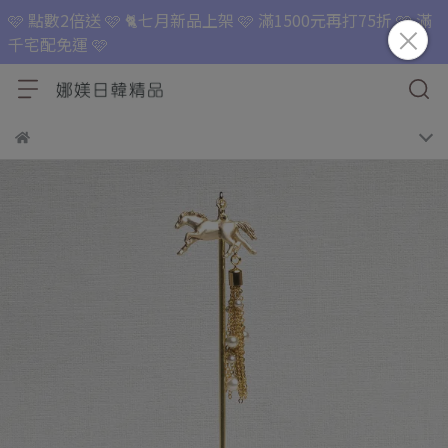
🩷 點數2倍送 🩷 🐈七月新品上架 🩷 滿1500元再打75折 🩷 滿
千宅配免運 🩷