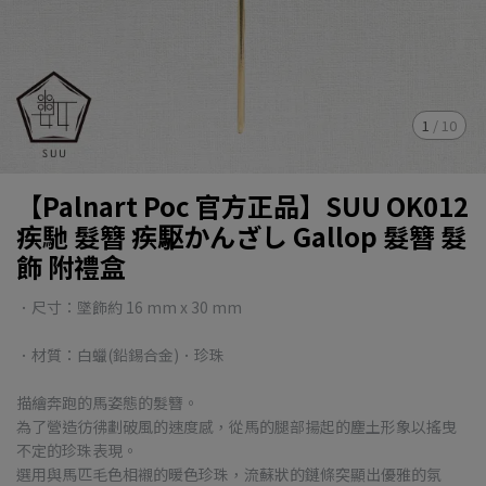
1
/
10
【Palnart Poc 官方正品】SUU OK012
疾馳 髮簪 疾駆かんざし Gallop 髮簪 髮
飾 附禮盒
．尺寸：墜飾約 16 mm x 30 mm
．材質：白蠟(鉛錫合金)．珍珠
描繪奔跑的馬姿態的髮簪。
為了營造彷彿劃破風的速度感，從馬的腿部揚起的塵土形象以搖曳
不定的珍珠表現。
選用與馬匹毛色相襯的暖色珍珠，流蘇狀的鏈條突顯出優雅的氛