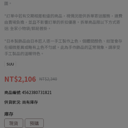
圍。
*訂單中若有交期相差較遠的商品，視情況提供拆單寄送服務，運費
由賣場負擔，並且不影響訂單的折扣優惠。拆單商品限以下方式寄
送: 全家小物袋/郵局普掛。
*日本製飾品由日本匠人逐一手工製作上色，個體間顏色、紋理會存
在細微差異或略有上色不勻感。此為手作飾品的正常現象。請享受
手工製品的溫暖特色。
SUU
NT$2,106
NT$2,340
商品編號:
4562380731821
供貨狀況:
尚有庫存
庫存
現貨
預購