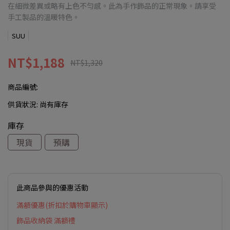
在細微差異或略有上色不勻感。此為手作飾品的正常現象。請享受
手工製品的溫暖特色。
SUU
NT$1,188
NT$1,320
商品編號:
供貨狀況:
尚有庫存
庫存
現貨
預購
此商品參與的優惠活動
滿額優惠(折扣於購物車顯示)
飾品收納袋 滿額禮