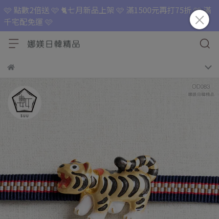
🩷 點數2倍送 🩷 🐈七月新品上架 🩷 滿1500元再打75折 🩷 滿
千宅配免運 🩷