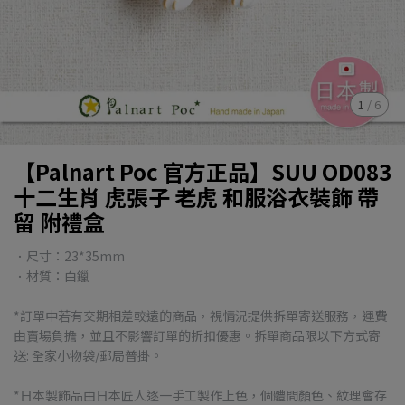
1
/
6
【Palnart Poc 官方正品】SUU OD083
十二生肖 虎張子 老虎 和服浴衣裝飾 帶
留 附禮盒
．尺寸：23*35mm
．材質：白鑞
*訂單中若有交期相差較遠的商品，視情況提供拆單寄送服務，運費
由賣場負擔，並且不影響訂單的折扣優惠。拆單商品限以下方式寄
送: 全家小物袋/郵局普掛。
*日本製飾品由日本匠人逐一手工製作上色，個體間顏色、紋理會存