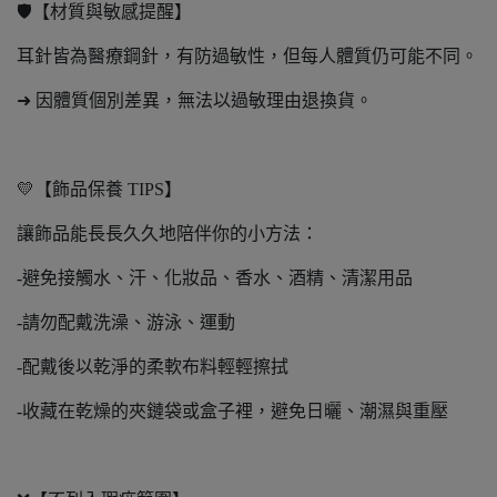
🛡️【材質與敏感提醒】
耳針皆為醫療鋼針，有防過敏性，但每人體質仍可能不同。
➜ 因體質個別差異，無法以過敏理由退換貨。
💛【飾品保養 TIPS】
讓飾品能長長久久地陪伴你的小方法：
-避免接觸水、汗、化妝品、香水、酒精、清潔用品
-請勿配戴洗澡、游泳、運動
-配戴後以乾淨的柔軟布料輕輕擦拭
-收藏在乾燥的夾鏈袋或盒子裡，避免日曬、潮濕與重壓