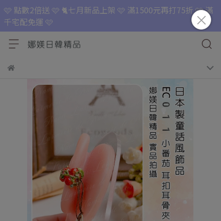
🩷 點數2倍送 🩷 🐈七月新品上架 🩷 滿1500元再打75折 🩷 滿
千宅配免運 🩷