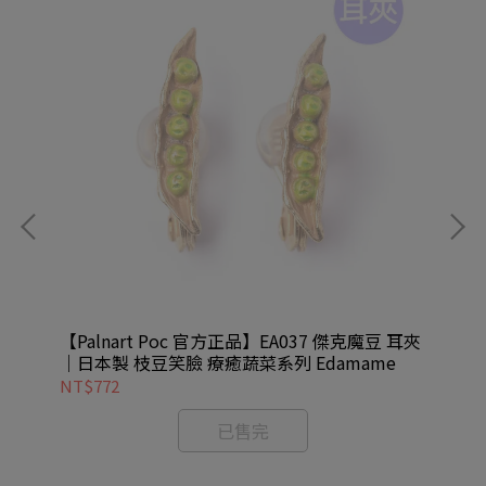
耳夾
【Palnart Poc 官方正品】EA037 傑克魔豆 耳夾
【P
｜日本製 枝豆笑臉 療癒蔬菜系列 Edamame
夾｜
NT$772
NT
已售完