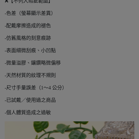
❌【不列入瑕疵範圍】
-色差（螢幕顯示差異）
-配戴摩擦造成的褪色
-仿舊風格的刻意痕跡
-表面細微刮痕、小凹點
-微量溢膠、鑲鑽略微偏移
-天然材質的紋理不規則
-尺寸手量誤差（1～4 公分）
-已試戴／使用過之商品
-個人體質造成之過敏