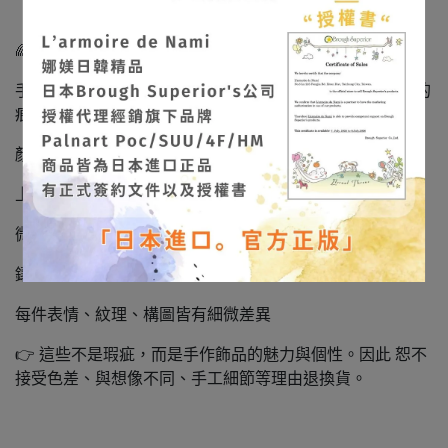
🌈【手作商品特性｜非瑕疵說明】
手作飾品本就像手寫日記一樣，會留下些許溫度與不完美的
痕跡，以下皆屬正常現象：
顏色深淺／筆觸不完全一致
上色略有不勻
微小氣泡、凹點、溢膠
鑲鑽位置略有偏差
每件表情、紋理、構圖皆有細微差異
👉 這些不是瑕疵，而是手作飾品的魅力與個性。因此 恕不
接受色差、與想像不同、手工細節等理由退換貨。