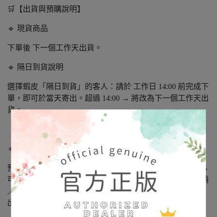
🛒【出貨與預購說明】
🔹 現貨商品
下單後 下一個工作天出貨。
🔹 隔日到貨說明
選擇蝦皮「隔日到貨」的客人：請於 工作日 14:00 前完成下
單，即可於當天寄出。超過 14:00 → 將改為下一個工作天出
貨。
（實際配送仍以物流運作與假期公告為主。）
🔹 日本預購商品
預購約需 14～30 個工作天（不含假日）。如遇缺貨/缺料 →
可能延後或斷貨，會主動通知退款。預購下單後恕無法取消
／更改。若同筆訂單含預購＋現貨 → 全部到齊後一併寄
出。