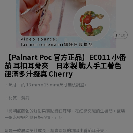
1
/
10
【Palnart Poc 官方正品】EC011 小番
茄 耳扣耳骨夾｜日本製 職人手工著色
飽滿多汁擬真 Cherry
．尺寸：約 13 mm x 15 mm(尺寸無法調整)
．材質：黃銅
「將朝氣蓬勃的鮮甜果實點綴在耳畔，在紅綠交織的生機間，盛裝
一份水靈靈的夏日好心情。」✨
這是一款展現茁壯成長、結實累累的精緻小番茄耳骨夾。