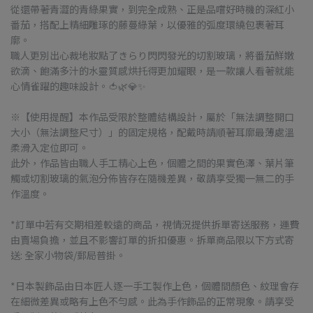
從還帶著青澀的青綠果實，到完全成熟、正是品嚐好時機的深紅小
番茄，搭配上精細雕琢的藤蔓綠葉，以優雅的弧度環繞包裹著耳
廓。
職人更別出心裁地妝點了きらり閃閃發光的切割玻璃，將番茄鮮嫩
欲滴、飽滿多汁的水靈質感烘托得更加耀眼，是一款讓人看著就能
心情雀躍的趣味設計。🍅🌿💎✨
※【使用提醒】本作品受限於整體結構設計，屬於「無法調整開口
大小（無法調整尺寸）」的固定規格，配戴時請順著耳廓最薄處溫
柔滑入定位即可。
此外，作品皆由職人手工精心上色，個體之間的果實色澤、葉片筆
觸或切割玻璃的氣泡分佈皆存在隨機差異，敬請享受獨一無二的手
作溫度。
*訂單中若有交期相差較遠的商品，視情況提供拆單寄送服務，運費
由賣場負擔，並且不影響訂單的折扣優惠。拆單商品限以下方式寄
送: 全家小物袋/郵局普掛。
*日本製飾品由日本匠人逐一手工製作上色，個體間顏色、紋理會存
在細微差異或略有上色不勻感。此為手作飾品的正常現象。請享受