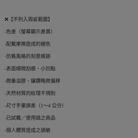
❌【不列入瑕疵範圍】
-色差（螢幕顯示差異）
-配戴摩擦造成的褪色
-仿舊風格的刻意痕跡
-表面細微刮痕、小凹點
-微量溢膠、鑲鑽略微偏移
-天然材質的紋理不規則
-尺寸手量誤差（1～4 公分）
-已試戴／使用過之商品
-個人體質造成之過敏