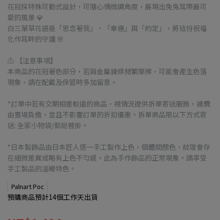
花冠採特殊可動式設計，可隨心情微調角度，展現出兔兔耳際最可
愛的風景 💎
白三葉草花語是「思念著我」、「幸運」與「約定」，將這份祝福
化作耳畔的守護 🌸
⚠️ 【注意事項】
本商品的花冠著色部分，若與金屬鍊條頻繁摩擦，可能會產生色落
現象，請在配戴及保管時多加留意。
*訂單中若有交期相差較遠的商品，視情況提供拆單寄送服務，運費
由賣場負擔，並且不影響訂單的折扣優惠。拆單商品限以下方式寄
送: 全家小物袋/郵局普掛。
*日本製飾品由日本匠人逐一手工製作上色，個體間顏色、紋理會存
在細微差異或略有上色不勻感。此為手作飾品的正常現象。請享受
手工製品的溫暖特色。
Palnart Poc
預購商品預計14個工作天出貨