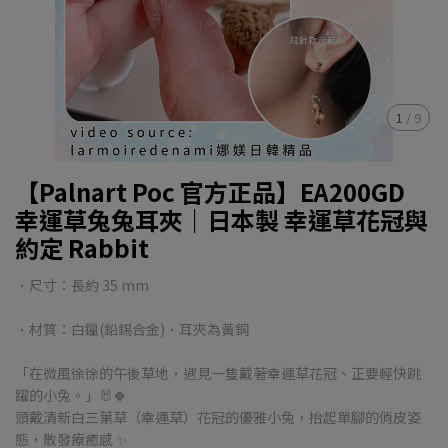
1
/
9
【Palnart Poc 官方正品】EA200GD
幸運草兔兔耳夾｜日本製 幸運草花冠與
約定 Rabbit
．尺寸：長約 35 mm
．材質：白鑞(鉛錫合金)．耳夾為黃銅
「在微風徐徐的午後草地，遇見一隻戴著幸運草花冠、正要輕快跳
躍的小兔。」🐰🍀
頭戴清新白三葉草（幸運草）花冠的優雅小兔，抬起單腳的俏皮姿
態，散發療癒感 ✨