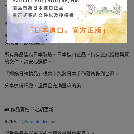
🤝 正式授權 × 日本進口正品
「娜媄日韓精品」是日本 Broush Superior’s 公司正式授權的
Palnart Poc 日本海外經銷商，
並經銷代理其旗下系列品牌：SUU / 4F / HM。（本賣場皆
有販售，歡迎詢問）
所有飾品皆為日本製造‧日本進口正品，持有正式授權與簽
約文件，請安心選購。
「娜媄日韓精品」很榮幸能將日本手作藝術帶到台灣，
分享這份細緻、溫柔且充滿靈魂的美。
📸 作品實拍不定期更新
IG/FB：
@larmoiredenami
感受飾品在光影下的立體質感與色彩層次。