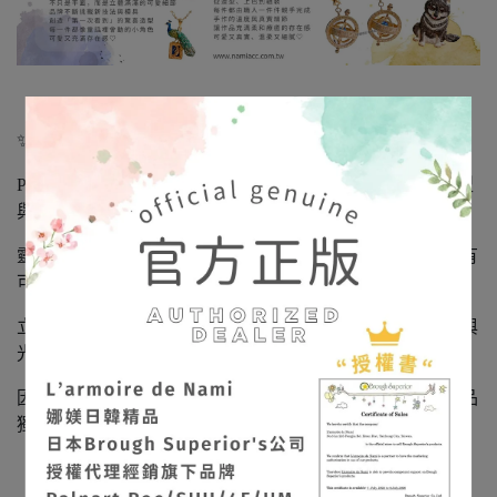
✨ 品牌故事 × 工藝魅力
Palnart Poc 來自日本，由充滿想像力的設計師親自構思造型
與色彩，並由職人以手工方式描繪每一道細節。
靈感取自星空、自然與日常裡悄悄出現的小奇蹟，作品既有
可愛故事感，也帶著如夜空微光般的神祕溫度。
立體造型搭配柔和塗料，呈現出像小型油畫般的安靜層次與
光影。
因手工而生的細微不同，就像星星各自的軌道，是每件飾品
獨有的表情與靈魂。