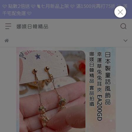
🩷 點數2倍送 🩷 🐈七月新品上架 🩷 滿1500元再打75折 🩷 滿
千宅配免運 🩷