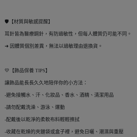
🛡️【材質與敏感提醒】
耳針皆為醫療鋼針，有防過敏性，但每人體質仍可能不同。
➜ 因體質個別差異，無法以過敏理由退換貨。
💛【飾品保養 TIPS】
讓飾品能長長久久地陪伴你的小方法：
-避免接觸水、汗、化妝品、香水、酒精、清潔用品
-請勿配戴洗澡、游泳、運動
-配戴後以乾淨的柔軟布料輕輕擦拭
-收藏在乾燥的夾鏈袋或盒子裡，避免日曬、潮濕與重壓