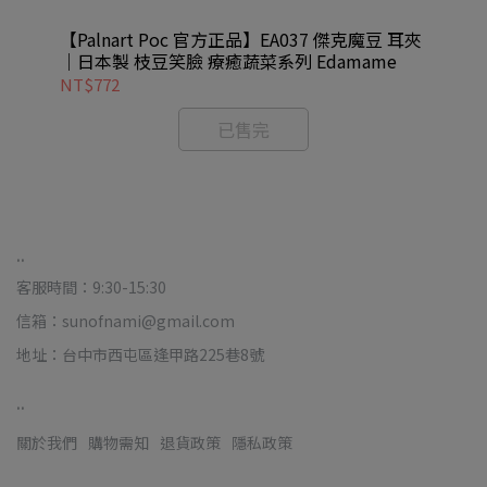
耳夾
【Palnart Poc 官方正品】EA037 傑克魔豆 耳夾
【P
｜日本製 枝豆笑臉 療癒蔬菜系列 Edamame
夾｜
NT$772
NT
已售完
..
客服時間：9:30-15:30
信箱：sunofnami@gmail.com
地址：台中市西屯區逢甲路225巷8號
..
關於我們
購物需知
退貨政策
隱私政策