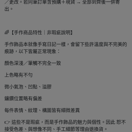
／更改。若同筆訂單含預購＋現貨 → 全部到齊後一併寄
出。
🌈【手作商品特性｜非瑕疵說明】
手作飾品本就像手寫日記一樣，會留下些許溫度與不完美的
痕跡，以下皆屬正常現象：
顏色深淺／筆觸不完全一致
上色略有不勻
微小氣泡、凹點、溢膠
鑲鑽位置略有偏差
每件表情、紋理、構圖皆有細微差異
👉 這些不是瑕疵，而是手作飾品的魅力與個性。因此 恕不
接受色差、與想像不同、手工細節等理由退換貨。