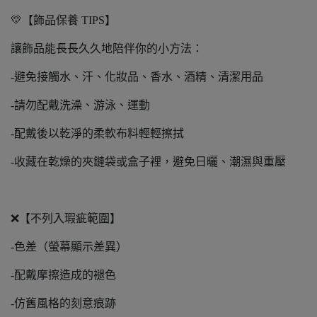
💛【飾品保養 TIPS】
讓飾品能長長久久地陪伴你的小方法：
-避免接觸水、汗、化妝品、香水、酒精、清潔用品
-請勿配戴洗澡、游泳、運動
-配戴後以乾淨的柔軟布料輕輕擦拭
-收藏在乾燥的夾鏈袋或盒子裡，避免日曬、潮濕與重壓
❌【不列入瑕疵範圍】
-色差（螢幕顯示差異）
-配戴摩擦造成的褪色
-仿舊風格的刻意痕跡