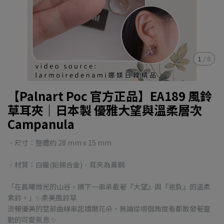
1
/
8
【Palnart Poc 官方正品】EA189 風鈴
草耳夾｜日本製 優雅大望與溫柔層次
Campanula
．尺寸：整體約 28 mm x 15 mm
．材質：白鑞(鉛錫合金)．耳夾為黃銅
「在晨曦微光的山谷，摘下一串承載著『大望』與『抱負』的溫柔
紫鈴。」✨柔美風鈴草
流暢優美的莖部曲線串起嬌嫩花朵，無論從哪個角度看都散發著靈
動的可愛氣息 ✨