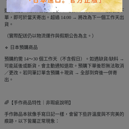
選擇蝦皮「隔日到貨」的客人：請於 工作日 14:00 前完成下
單，即可於當天寄出。超過 14:00 → 將改為下一個工作天出
貨。
（實際配送仍以物流運作與假期公告為主。）
🔹 日本預購商品
預購約需 14～30 個工作天（不含假日）。如遇缺貨/缺料 →
可能延後或斷貨，會主動通知退款。預購下單後恕無法取消
／更改。若同筆訂單含預購＋現貨 → 全部到齊後一併寄
出。
🌈【手作商品特性｜非瑕疵說明】
手作飾品本就像手寫日記一樣，會留下些許溫度與不完美的
痕跡，以下皆屬正常現象：