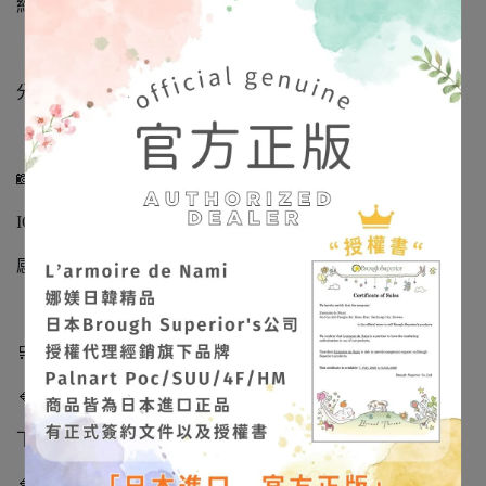
約文件，請安心選購。
「娜媄日韓精品」很榮幸能將日本手作藝術帶到台灣，
分享這份細緻、溫柔且充滿靈魂的美。
📸 作品實拍不定期更新
IG/FB：
@larmoiredenami
感受飾品在光影下的立體質感與色彩層次。
🛒【出貨與預購說明】
🔹 現貨商品
下單後 下一個工作天出貨。
🔹 隔日到貨說明