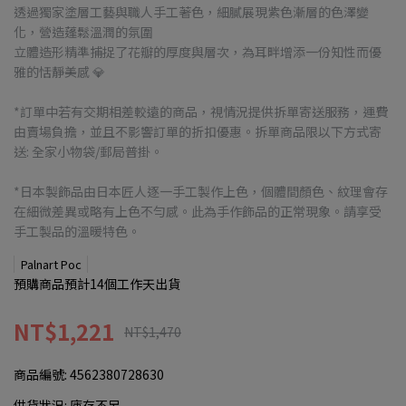
透過獨家塗層工藝與職人手工著色，細膩展現紫色漸層的色澤變
化，營造蓬鬆溫潤的氛圍
立體造形精準捕捉了花瓣的厚度與層次，為耳畔增添一份知性而優
雅的恬靜美感 💎
*訂單中若有交期相差較遠的商品，視情況提供拆單寄送服務，運費
由賣場負擔，並且不影響訂單的折扣優惠。拆單商品限以下方式寄
送: 全家小物袋/郵局普掛。
*日本製飾品由日本匠人逐一手工製作上色，個體間顏色、紋理會存
在細微差異或略有上色不勻感。此為手作飾品的正常現象。請享受
手工製品的溫暖特色。
Palnart Poc
預購商品預計14個工作天出貨
NT$1,221
NT$1,470
商品編號:
4562380728630
供貨狀況:
庫存不足