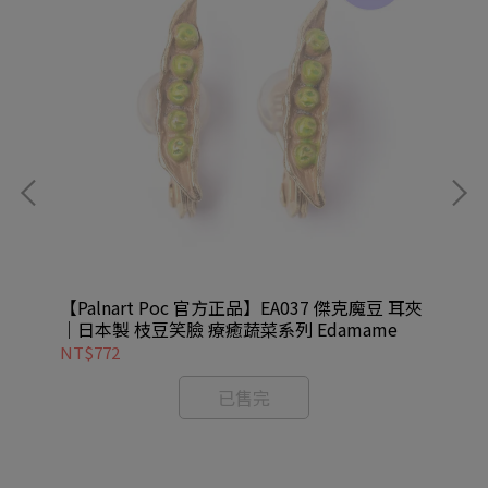
耳夾
【Palnart Poc 官方正品】EA037 傑克魔豆 耳夾
【P
｜日本製 枝豆笑臉 療癒蔬菜系列 Edamame
夾｜
NT$772
NT
已售完