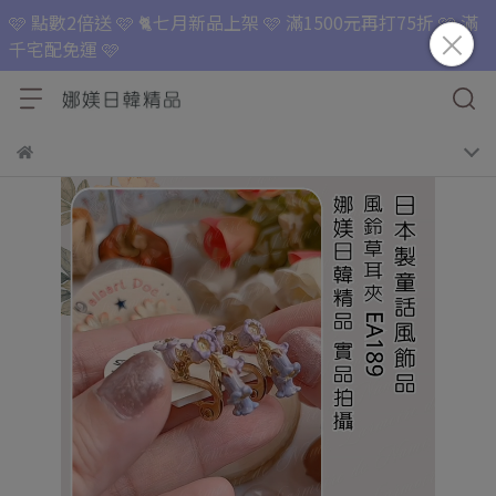
🩷 點數2倍送 🩷 🐈七月新品上架 🩷 滿1500元再打75折 🩷 滿
千宅配免運 🩷