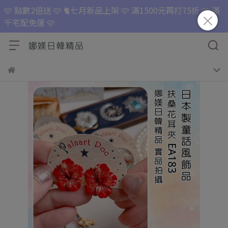
🩷 點數2倍送 🩷 🐈七月新品上架 🩷 滿1500元再打75折 🩷 滿
千宅配免運 🩷