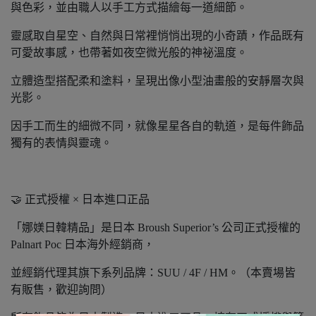
與色彩，並由職人以手工方式描繪每一道細節。
靈感取自星空、自然與日常裡悄悄出現的小奇蹟，作品既有
可愛故事感，也帶著如夜空微光般的神祕溫度。
立體造型搭配柔和塗料，呈現出像小型油畫般的安靜層次與
光影。
因手工而生的細微不同，就像星星各自的軌道，是每件飾品
獨有的表情與靈魂。
🤝 正式授權 × 日本進口正品
「娜媄日韓精品」是日本 Broush Superior’s 公司正式授權的
Palnart Poc 日本海外經銷商，
並經銷代理其旗下系列品牌：SUU / 4F / HM。（本賣場皆
有販售，歡迎詢問）