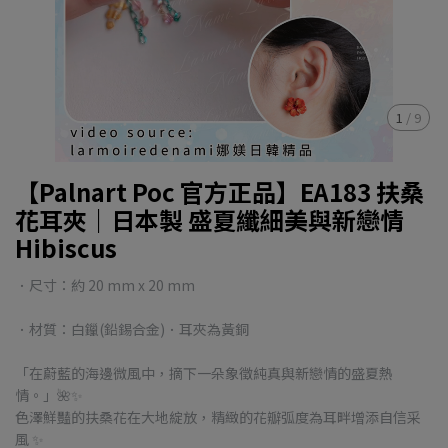
1
/
9
【Palnart Poc 官方正品】EA183 扶桑
花耳夾｜日本製 盛夏纖細美與新戀情
Hibiscus
．尺寸：約 20 mm x 20 mm
．材質：白鑞(鉛錫合金)．耳夾為黃銅
「在蔚藍的海邊微風中，摘下一朵象徵純真與新戀情的盛夏熱
情。」🌺✨
色澤鮮豔的扶桑花在大地綻放，精緻的花瓣弧度為耳畔增添自信采
風 ✨