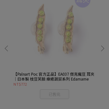
耳夾
【Palnart Poc 官方正品】EA037 傑克魔豆 耳夾
【P
｜日本製 枝豆笑臉 療癒蔬菜系列 Edamame
夾｜
NT$772
NT
已售完