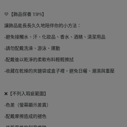
💛【飾品保養 TIPS】
讓飾品能長長久久地陪伴你的小方法：
-避免接觸水、汗、化妝品、香水、酒精、清潔用品
-請勿配戴洗澡、游泳、運動
-配戴後以乾淨的柔軟布料輕輕擦拭
-收藏在乾燥的夾鏈袋或盒子裡，避免日曬、潮濕與重壓
❌【不列入瑕疵範圍】
-色差（螢幕顯示差異）
-配戴摩擦造成的褪色