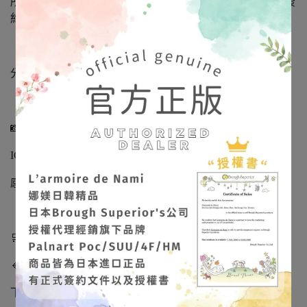
所有飾品皆為日本製造‧日本進口正品，持有正式授權與簽
約文件，請安心選購。
「娜媄日韓精品」很榮幸能將日本手作藝術帶到台灣，
分享這份細緻、溫柔且充滿靈魂的美。
📸 作品實拍不定期更新
IG/FB：
@larmoiredenami
感受飾品在光影下的立體質感與色彩層次。
🛒【出貨與預購說明】
🔹 現貨商品
下單後 下一個工作天出貨。