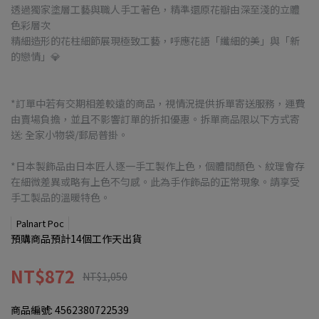
透過獨家塗層工藝與職人手工著色，精準還原花瓣由深至淺的立體
色彩層次
精細造形的花柱細節展現極致工藝，呼應花語「纖細的美」與「新
的戀情」💎
*訂單中若有交期相差較遠的商品，視情況提供拆單寄送服務，運費
由賣場負擔，並且不影響訂單的折扣優惠。拆單商品限以下方式寄
送: 全家小物袋/郵局普掛。
*日本製飾品由日本匠人逐一手工製作上色，個體間顏色、紋理會存
在細微差異或略有上色不勻感。此為手作飾品的正常現象。請享受
手工製品的溫暖特色。
Palnart Poc
預購商品預計14個工作天出貨
NT$872
NT$1,050
商品編號:
4562380722539