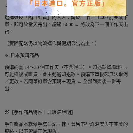
🔹 隔日到貨說明
選擇蝦皮「隔日到貨」的客人：請於 工作日 14:00 前完成下
單，即可於當天寄出。超過 14:00 → 將改為下一個工作天出
貨。
（實際配送仍以物流運作與假期公告為主。）
🔹 日本預購商品
預購約需 14～30 個工作天（不含假日）。如遇缺貨/缺料 →
可能延後或斷貨，會主動通知退款。預購下單後恕無法取消
／更改。若同筆訂單含預購＋現貨 → 全部到齊後一併寄
出。
🌈【手作商品特性｜非瑕疵說明】
手作飾品本就像手寫日記一樣，會留下些許溫度與不完美的
痕跡，以下皆屬正常現象：