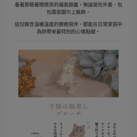
看著那瞇著眼微笑的福氣臉龐，無論是在外套、包
包還是圍巾上裝飾，
這份飽含溫暖溫度的療癒陪伴，都能在日常穿搭中
為妳帶來最特別的心情點綴。