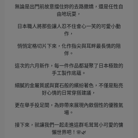
無論是出門前故意擋住妳的去路撒嬌，還是任性自
由地玩耍，
日本職人將那些讓人忍不住會心一笑的可愛小動
作，
悄悄定格切片下來，化作指尖與耳畔最長情的陪
伴。
這次的六月新作，每一件作品都凝聚了日本極致的
手工製作底蘊。
細膩的金屬質感與寶石般的繽紛著色，不僅是點亮
好心情的日常穿搭建議，
更在舉手投足間，為妳帶來展現內斂個性的優雅氣
場。
接下來，就讓我們一起走進這群毛茸茸小可愛的慵
懶世界吧！🌸🌿