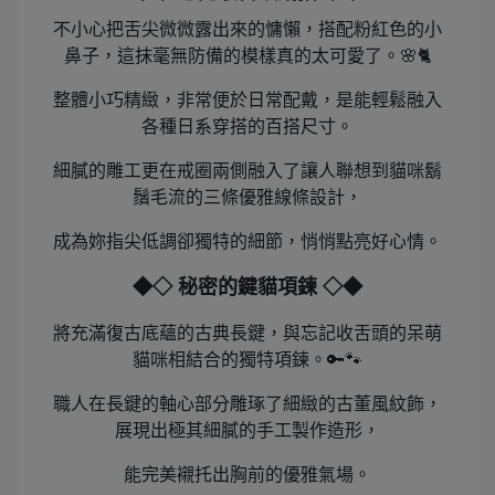
不小心把舌尖微微露出來的慵懶，搭配粉紅色的小
鼻子，這抹毫無防備的模樣真的太可愛了。🌸🐈
整體小巧精緻，非常便於日常配戴，是能輕鬆融入
各種日系穿搭的百搭尺寸。
細膩的雕工更在戒圈兩側融入了讓人聯想到貓咪鬍
鬚毛流的三條優雅線條設計，
成為妳指尖低調卻獨特的細節，悄悄點亮好心情。
◆◇ 秘密的鍵貓項鍊 ◇◆
將充滿復古底蘊的古典長鍵，與忘記收舌頭的呆萌
貓咪相結合的獨特項鍊。🔑🐾
職人在長鍵的軸心部分雕琢了細緻的古董風紋飾，
展現出極其細膩的手工製作造形，
能完美襯托出胸前的優雅氣場。