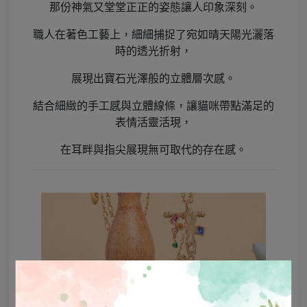
那份神氣又堂堂正正的姿態讓人印象深刻。
職人在著色工藝上，細細捕捉了宛如晴天陽光灑落
時的透光折射，
展現出寶石光澤般的立體層次感。
結合細緻的手工感與立體線條，讓貓咪帶點滿足的
表情活靈活現，
在耳畔與指尖展現無可取代的存在感。