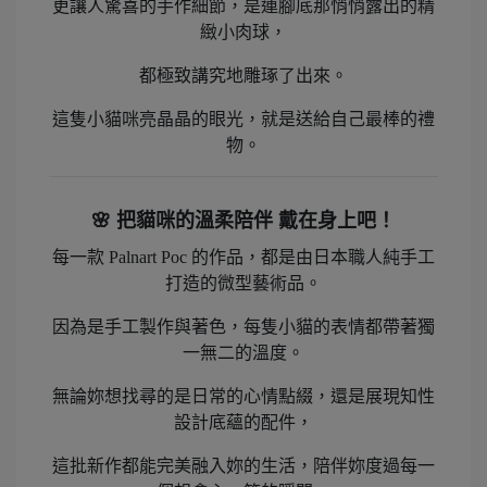
更讓人驚喜的手作細節，是連腳底那悄悄露出的精
緻小肉球，
都極致講究地雕琢了出來。
這隻小貓咪亮晶晶的眼光，就是送給自己最棒的禮
物。
🌸 把貓咪的溫柔陪伴 戴在身上吧！
每一款 Palnart Poc 的作品，都是由日本職人純手工
打造的微型藝術品。
因為是手工製作與著色，每隻小貓的表情都帶著獨
一無二的溫度。
無論妳想找尋的是日常的心情點綴，還是展現知性
設計底蘊的配件，
這批新作都能完美融入妳的生活，陪伴妳度過每一