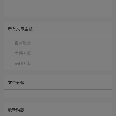
所有文章主題
最新動態
主題介紹
品牌介紹
文章分類
最新動態