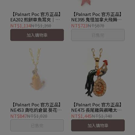
【Palnart Poc 官方正品】
【Palnart Poc 官方正品】
EA202 煎餅章魚耳夾｜日
NE395 鬼怪加拿大飛舞秋
本製 扁面蛸與珍珠泡泡
紅楓葉 精緻手工鎖骨短項
NT$1,134
NT$1,260
NT$723
NT$870
Flapjack
鍊
加入購物車
已售完
【Palnart Poc 官方正品】
【Palnart Poc 官方正品】
NE453 貪吃的倉鼠 葵花籽
NE475 長尾雞與晨曦太陽
項鍊 Hungry Hamster
項鍊｜日本製 手工 曉之雞
NT$847
NT$1,020
NT$1,445
NT$1,740
雙面著色 Sol
已售完
加入購物車