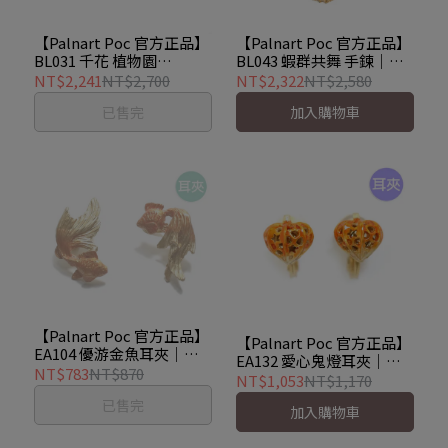
【Palnart Poc 官方正品】
【Palnart Poc 官方正品】
BL031 千花 植物園
BL043 蝦群共舞 手鍊｜日
Botanical Garde 手鍊 手
本製 職人手工著色 海蝦與
NT$2,241
NT$2,700
NT$2,322
NT$2,580
環
星辰設計 Krill
已售完
加入購物車
【Palnart Poc 官方正品】
【Palnart Poc 官方正品】
EA104 優游金魚耳夾｜日
EA132 愛心鬼燈耳夾｜日
本製 和風優雅 金 Golden
NT$783
NT$870
本製 酸漿果 秋季星空
NT$1,053
NT$1,170
Fish
Lantern
已售完
加入購物車