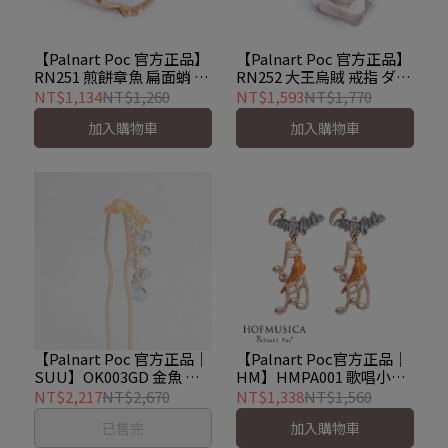
【Palnart Poc 官方正品】
【Palnart Poc 官方正品】
RN251 煎餅章魚 扁面蛸 戒
RN252 大王烏賊 戒指 ダイ
指 Flapjack octopus
オウイカリング Giant
NT$1,134
NT$1,260
NT$1,593
NT$1,770
squid
加入購物車
加入購物車
【Palnart Poc 官方正品｜
【Palnart Poc官方正品｜
SUU】OK003GD 金魚 髮
HM】HMPA001 歌唱小鳥
簪｜日本製 魔幻時刻 Gold
耳環｜日本製 職人手工 金
NT$2,217
NT$2,670
NT$1,338
NT$1,560
職人手工
絲雀 音符 Cantabile
已售完
加入購物車