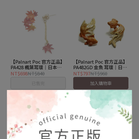
【Palnart Poc 官方正品】
【Palnart Poc 官方正品】
PA428 楓葉耳環｜日本製
PA482GD 金魚 耳環｜日本
不對稱設計・秋日紅葉・
製 悠游和風 尾鰭美學 Gold
NT$698
NT$840
NT$797
NT$960
Autumn Leaves
Fish
已售完
加入購物車