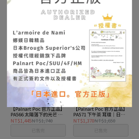
【Palnart Poc 官方正品】
【Palnart Poc 官方正品】
PA530 貪吃倉鼠 耳環｜日
PA562 悠游珊瑚礁小丑魚
本製 3way 立體萌寵
耳環｜日本製 海洋系・垂
NT$1,121
NT$1,350
NT$1,644
NT$1,980
Hungry Hamster
墜設計 Atlantic
加入購物車
已售完
【Palnart Poc 官方正品】
【Palnart Poc 官方正品】
PA566 太陽落下的光芒 耳
PA571 下午茶 耳環｜日本
環｜日本製 古代裝飾・彩
製 馬卡龍 甜點 Afternoon
NT$1,445
NT$1,740
NT$1,370
NT$1,650
色寶石 The Sol
Tea
已售完
已售完