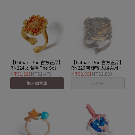
【Palnart Poc 官方正品】
【Palnart Poc 官方正品】
RN224 太陽神 The Sol 古
RN226 可旋轉 太陽與月亮
典框架太陽寶石 戒指 ソル
晝與夜 弧盤 Astro Arc 手工
NT$1,221
NT$1,470
NT$2,391
NT$2,880
戒指
加入購物車
已售完