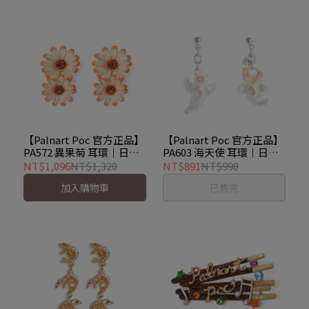
【Palnart Poc 官方正品】
【Palnart Poc 官方正品】
PA572 異果菊 耳環｜日本
PA603 海天使 耳環｜日本
製 金盞花 銅錢花
製 捕食姿態 螢光發光設計
NT$1,096
NT$1,320
NT$891
NT$990
Dimorphotheca
Sea angel
加入購物車
已售完