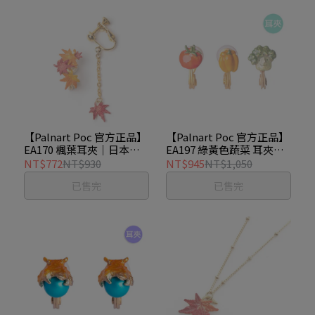
【Palnart Poc 官方正品】
【Palnart Poc 官方正品】
EA170 楓葉耳夾｜日本製
EA197 綠黃色蔬菜 耳夾｜
秋意濃縮不對稱美景
日本製 職人手工著色 立體
NT$772
NT$930
NT$945
NT$1,050
Autumn
番茄甜椒 Vegetable
已售完
已售完