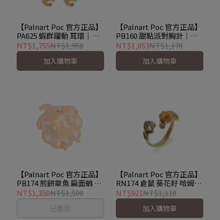
【Palnart Poc 官方正品】
【Palnart Poc 官方正品】
PA625 蝦群躍動 耳環｜日
PB160 甜點派對胸針｜日
本製 職人手工著色 海蝦設
本製 巧克力彩豆與手繪
NT$1,755
NT$1,950
NT$1,053
NT$1,170
計 Shrimp Trio
Logo Sweet
加入購物車
加入購物車
【Palnart Poc 官方正品】
【Palnart Poc 官方正品】
PB174 煎餅章魚 扁面蛸 胸
RN174 倉鼠 葵花籽 哈姆太
針 Flapjack octopus
郎 戒指 ハムスター
NT$1,350
NT$1,500
NT$921
NT$1,110
Hamster
已售完
加入購物車