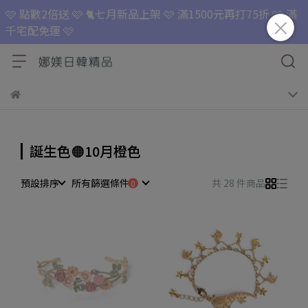
🩷 點數2倍送 🩷 🐈七月新品上架 🩷 滿1500元再打75折 🩷 滿
千宅配免運 🩷
誕生色🟠10月橙色
預設排序
所有篩選條件
共 28 件商品