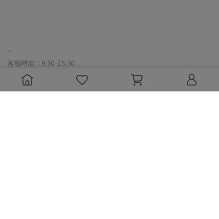
..
客服時間：9:30-15:30
信箱：sunofnami@gmail.com
地址：台中市西屯區逢甲路225巷8號
..
關於我們
購物需知
退貨政策
隱私政策
Copyright ©
娜媄日韓精品
All Rights Reserved.
Designed by