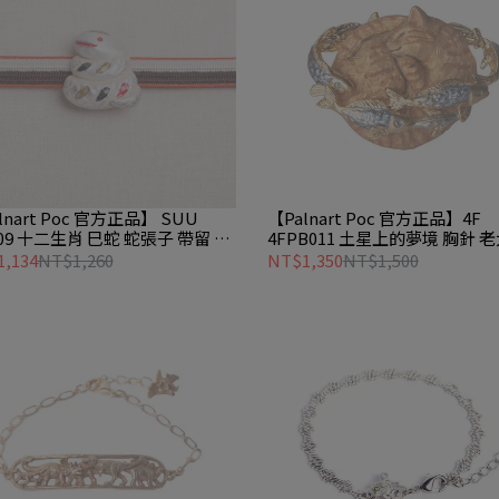
lnart Poc 官方正品】 SUU
【Palnart Poc 官方正品】4F
09 十二生肖 巳蛇 蛇張子 帶留 巳
4FPB011 土星上的夢境 胸針 
め Snake hariko
Boss
,134
NT$1,260
NT$1,350
NT$1,500