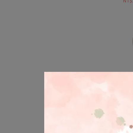
NT$1
【Pa
祖鳥
Arch
NT$1