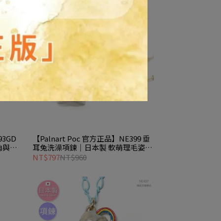
93GD
【Palnart Poc 官方正品】NE399 垂
角與璀
耳兔洗澡項鍊｜日本製 軟萌理毛姿態
與泡泡珠珠 Lop
NT$797
NT$960