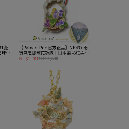
31 起
【Palnart Poc 官方正品】NE437 雨
成球姿
後氣息繡球花項鍊｜日本製 彩虹與躲
雨青蛙的清新瞬間 Petrichor
NT$1,701
NT$1,890