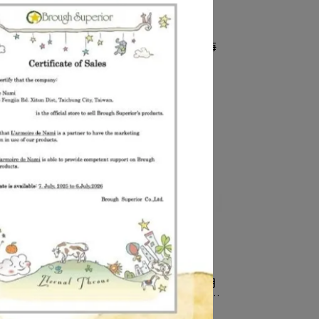
2 文
【Palnart Poc 官方正品】HA033 海
工著色
鷗 髮夾｜日本製 職人手工著色 日出
海洋 自由翱翔 Seagull
NT$1,370
NT$1,650
83 輕
【Palnart Poc 官方正品】NE285 月
公英的
之種族貓頭鷹項鍊｜日本製 白臉角鴞
與月亮支配者 Midnight
NT$897
NT$1,080