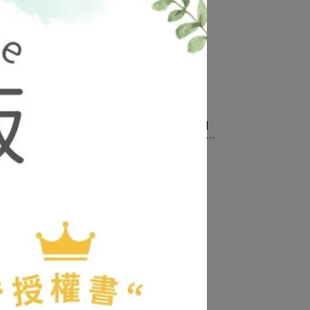
2 北
【Palnart Poc 官方正品】EC004 蝴
職人手
蝶之夢 耳扣耳骨夾｜日本製 職人手工
n
莊周夢蝶 幻想繽紛 Dream
NT$972
NT$1,170