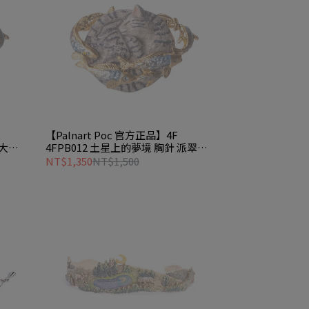
【Palnart Poc 官方正品】4F
老大
4FPB012 土星上的夢境 胸針 派翠克
Patrick
NT$1,350
NT$1,500