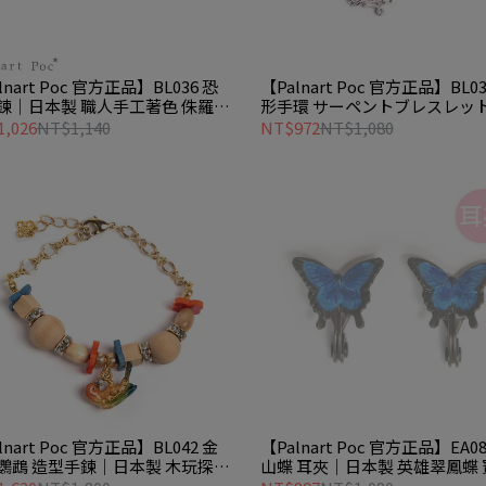
lnart Poc 官方正品】BL036 恐
【Palnart Poc 官方正品】BL03
鍊｜日本製 職人手工著色 侏羅紀
形手環 サーペントブレスレッ
鑑 Dinosaur
Serpents
,026
NT$1,140
NT$972
NT$1,080
lnart Poc 官方正品】BL042 金
【Palnart Poc 官方正品】EA08
鸚鵡 造型手鍊｜日本製 木玩探險
山蝶 耳夾｜日本製 英雄翠鳳蝶 
色 木珠 Sun
光澤 Swallowtail