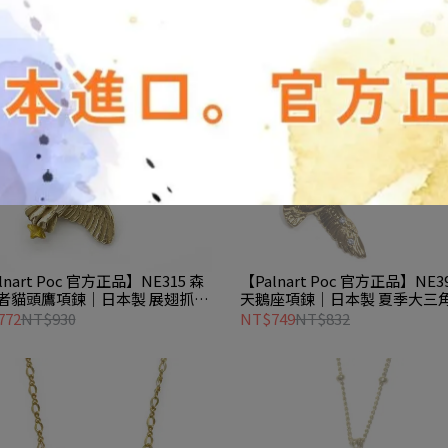
lnart Poc 官方正品】NE315 森
【Palnart Poc 官方正品】NE3
者貓頭鷹項鍊｜日本製 展翅抓星
天鵝座項鍊｜日本製 夏季大三
隱藏字母P Flying
璨水鑽鑲嵌 Cygnus
772
NT$930
NT$749
NT$832