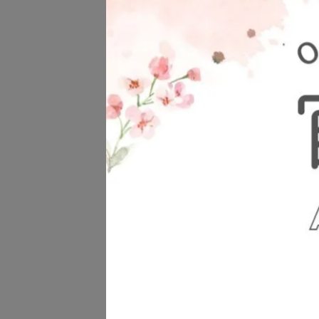
【Pa
院小
曲線 
NT$