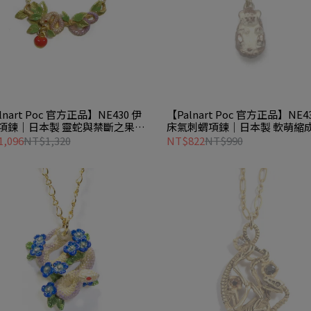
lnart Poc 官方正品】NE430 伊
【Palnart Poc 官方正品】NE4
項鍊｜日本製 靈蛇與禁斷之果的
床氣刺蝟項鍊｜日本製 軟萌縮
說 Eden
態與不爽表情 Harry
,096
NT$1,320
NT$822
NT$990