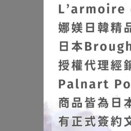
【Pa
蔓式
人手工
NT$
【Pa
林深處
Fore
NT$1