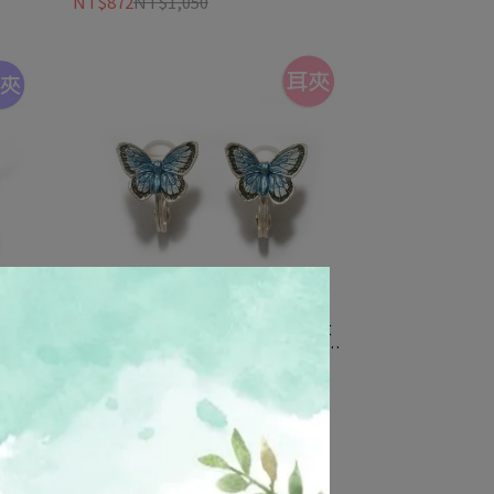
NT$872
NT$1,050
3 恐
【Palnart Poc 官方正品】EA145 大
 星星
和小灰蝶耳夾｜日本製 灰藍色翅膀
Butterfly
NT$822
NT$990