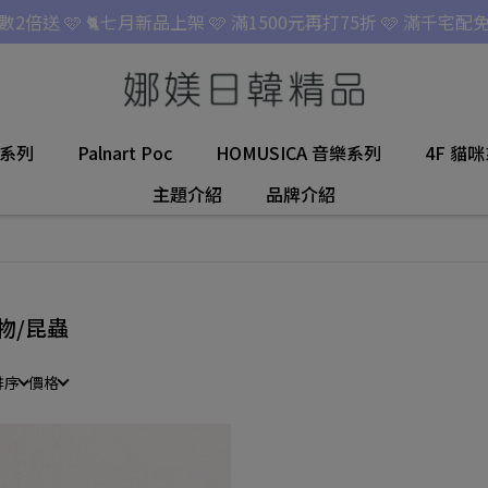
點數2倍送 🩷 🐈七月新品上架 🩷 滿1500元再打75折 🩷 滿千宅配免
名系列
Palnart Poc
HOMUSICA 音樂系列
4F 貓
主題介紹
品牌介紹
物/昆蟲
排序
價格