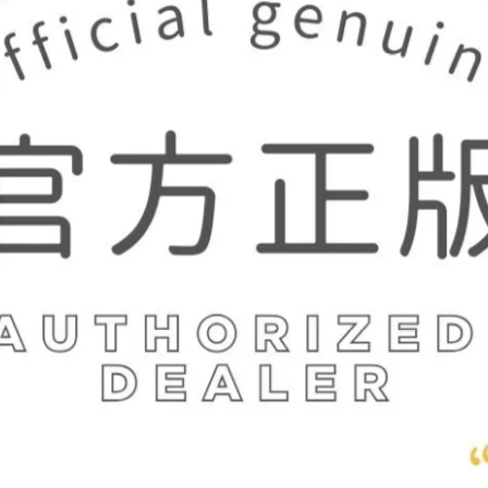
lnart Poc 官方正品】EA166 庭
【Palnart Poc 官方正品】EC00
青蛙耳夾｜日本製 栩栩如生立體
斗七星蛇 耳扣耳骨夾｜日本製 
Frog
工著色 神祕靈蛇 Senptentrio
822
NT$990
NT$747
NT$900