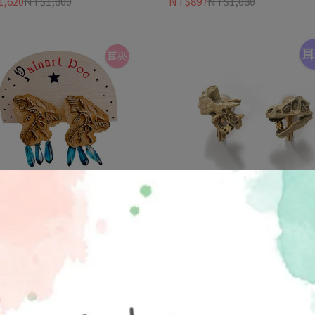
,620
NT$1,800
NT$897
NT$1,080
lnart Poc 官方正品】EA129 始
【Palnart Poc 官方正品】EA14
化石耳夾｜日本製 太古神祕 考古
龍化石耳夾｜日本製 暴龍三角龍
aeopteryx
骨骼
,107
NT$1,230
NT$922
NT$1,110