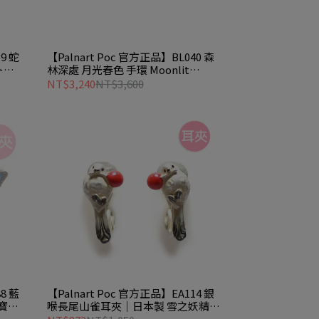
9 蛇
【Palnart Poc 官方正品】BL040 森
ト
林深處 月光春色 手環 Moonlit
Spring
NT$3,240
NT$3,600
8 藍
【Palnart Poc 官方正品】EA114 銀
寶石
喉長尾山雀耳夾｜日本製 雪之妖精
Shimaenaga