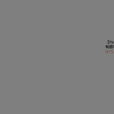
【Pa
甸園
神秘傳
NT$1