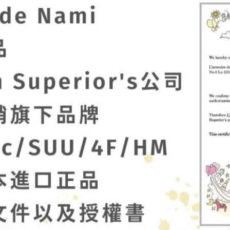
lnart Poc 官方正品】EC007 蘿
【Palnart Poc 官方正品】EC01
烏鴉蔓藤 耳扣耳骨夾｜日本製職
鳥 耳扣耳骨夾｜日本製 職人手
 Romanesque
療癒探頭小鳥 Java
897
NT$1,080
NT$864
NT$960
lnart Poc 官方正品】HA037 森
【Palnart Poc 官方正品】NE2
 森林的午後 髮夾 Afternoon
飄飄兔子項鍊｜日本製 抓著蒲
s
小冒險與蓬鬆毛茸 Fluffy
,674
NT$1,860
NT$972
NT$1,170