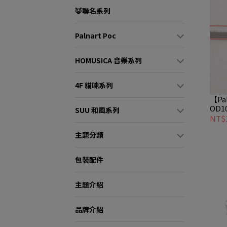
🦊聯名系列
Palnart Poc
HOMUSICA 音樂系列
4F 貓咪系列
【Pa
OD1
SUU 和風系列
の帯留
NT$1
主題分類
包裝配件
主題介紹
品牌介紹