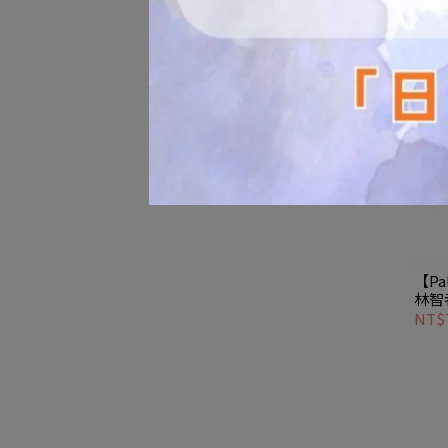
【Pa
林智
姿態與
NT$