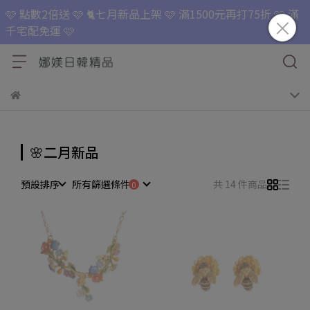
🩷 點數2倍送 🩷 🐈七月新品上架 🩷 滿1500元再打75折 🩷 滿
千宅配免運 🩷
🌸二月新品
預設排序
所有篩選條件
共 14 件商品