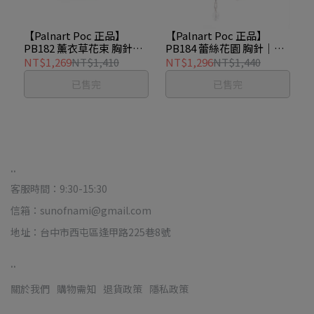
【Palnart Poc 正品】
【Palnart Poc 正品】
PB182 薰衣草花束 胸針｜
PB184 蕾絲花園 胸針｜日
日本製 優雅花語 霧面金蝴
本製 蜘蛛網 雨後露珠 忘我
NT$1,269
NT$1,410
NT$1,296
NT$1,440
蝶 Lavender bouquet
草 Dewlace
已售完
已售完
..
客服時間：9:30-15:30
信箱：sunofnami@gmail.com
地址：台中市西屯區逢甲路225巷8號
..
關於我們
購物需知
退貨政策
隱私政策