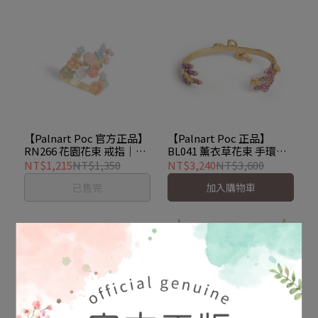
【Palnart Poc 官方正品】
【Palnart Poc 正品】
RN266 花園花束 戒指｜日
BL041 薰衣草花束 手環｜
本製 繽紛繁花 手工上色
日本製 優雅花語 霧面金蝴
NT$1,215
NT$1,350
NT$3,240
NT$3,600
Garden bouquet
蝶 Lavender
已售完
加入購物車