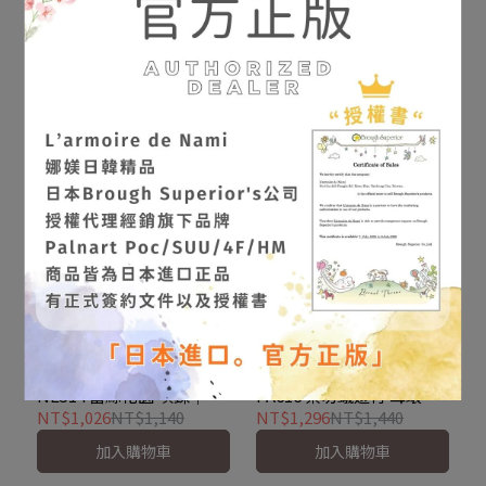
【Palnart Poc 正品】
【Palnart Poc 正品】
HA039 薰衣草花束 髮夾｜
NE513 葉切蟻遊行 項鍊｜
日本製 優雅 霧面金蝴蝶
日本製 森林系 螞蟻 銜花
NT$1,539
NT$1,710
NT$1,188
NT$1,320
Lavender bouquet
Leaf's parade
已售完
加入購物車
【Palnart Poc 正品】
【Palnart Poc 正品】
PA616 葉切蟻遊行 耳環｜
NE514 蕾絲花園 項鍊｜日
日本製 左右不對稱 螞蟻 森
本製 蜘蛛網 雨後露珠 忘我
NT$1,296
NT$1,440
NT$1,026
NT$1,140
林系 Leaf's parade
草 Dewlace
加入購物車
加入購物車