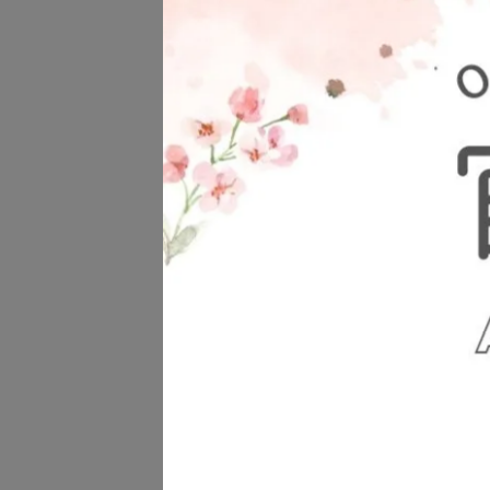
【Pa
兔 
框 Se
NT$1