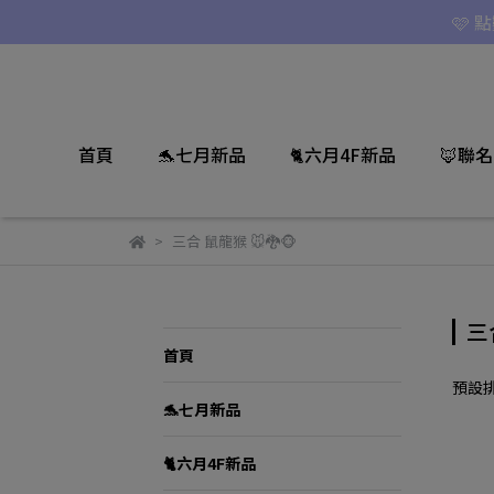
🩷 
首頁
🐬七月新品
🐈六月4F新品
🦊聯
三合 鼠龍猴 🐭🐉🐵
三
首頁
預設
🐬七月新品
🐈六月4F新品