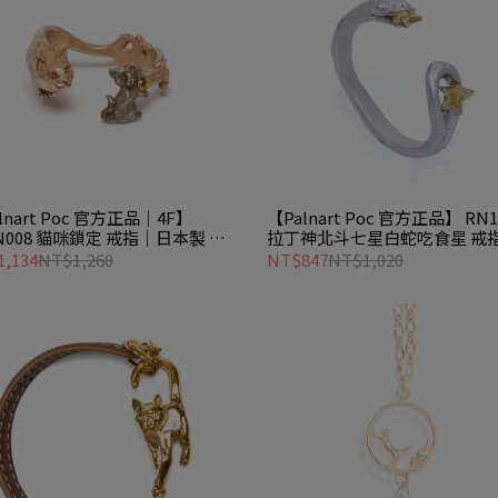
lnart Poc 官方正品｜4F】
【Palnart Poc 官方正品】 RN1
N008 貓咪鎖定 戒指｜日本製 驚
拉丁神北斗七星白蛇吃食星 戒
鼠 職人手工著色
Senptentrion
,134
NT$1,260
NT$847
NT$1,020