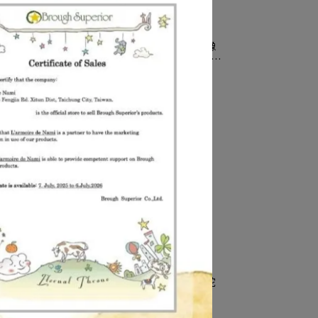
53 貪
【Palnart Poc 官方正品】NE459 橡
實花松鼠 項鍊｜日本製 職人手工著色
大衛霍普之森 David Hop
NT$897
NT$1,080
74 在
【Palnart Poc 官方正品】NE488 蛇
製 手
與珍珠 項鍊 Serpent
NT$648
NT$720