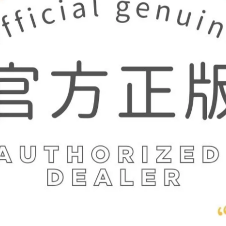
lnart Poc 官方正品】HA034 野
【Palnart Poc 官方正品】NE4
髮夾｜日本製 秘密花園 中世紀窗
甸園項鍊｜日本製 靈蛇與禁斷
cret Garden
神秘傳說 Eden
,395
NT$1,680
NT$1,096
NT$1,320