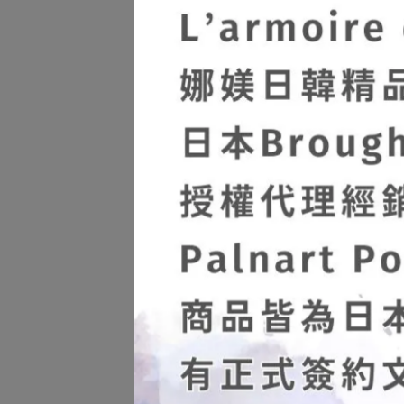
【Pa
猛龍
Velo
NT$
【Pa
午茶
童話星
NT$1