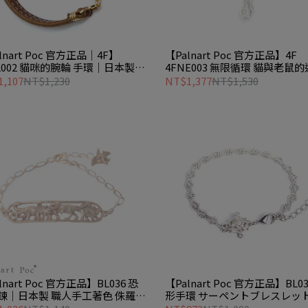
lnart Poc 官方正品｜4F】
【Palnart Poc 官方正品】4F
L002 貓咪的腕輪 手環｜日本製
4FNE003 無限循環 貓與老鼠
老鼠 職人手工著色 Cat
項鍊
,107
NT$1,230
NT$1,377
NT$1,530
lnart Poc 官方正品】BL036 恐
【Palnart Poc 官方正品】BL03
鍊｜日本製 職人手工著色 侏羅紀
形手環 サーペントブレスレッ
鑑 Dinosaur
Serpents