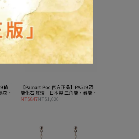
9 偷
【Palnart Poc 官方正品】PA519 恐
瑪森奶
龍化石 耳環｜日本製 三角龍・暴龍・
繁星元素 Cretaceous
NT$847
NT$1,020