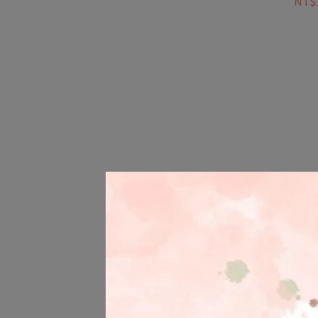
NT$1
【Pa
龍化
骨骼
NT$