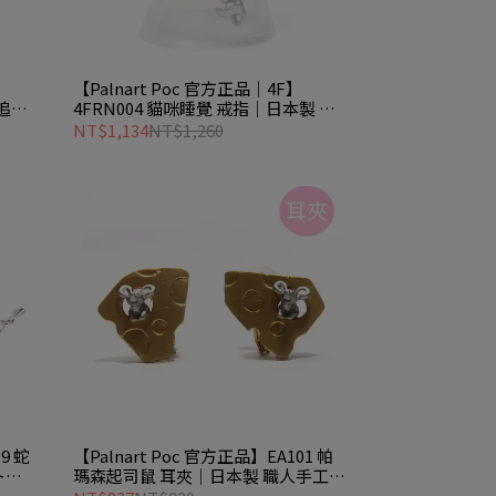
【Palnart Poc 官方正品｜4F】
的追逐
4FRN004 貓咪睡覺 戒指｜日本製 搖
曳起司 職人手工著色
NT$1,134
NT$1,260
9 蛇
【Palnart Poc 官方正品】EA101 帕
ト
瑪森起司鼠 耳夾｜日本製 職人手工著
色 偷吃老鼠 Mouse