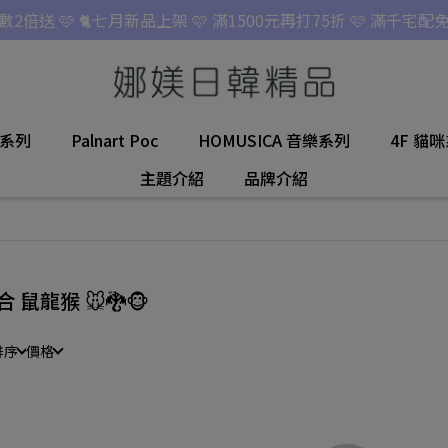
點數2倍送 🩷 🐈七月新品上架 🩷 滿1500元再打75折 🩷 滿千宅配免
名系列
Palnart Poc
HOMUSICA 音樂系列
4F 貓
主題介紹
品牌介紹
合 鼠龍猴 🐭🐉🐵
排序
價格