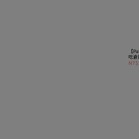
【Pa
吃倉
Hung
NT$1