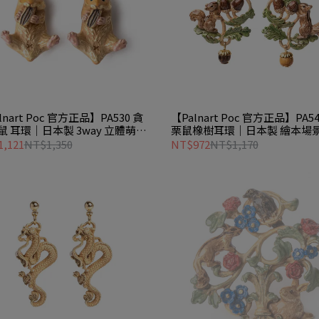
lnart Poc 官方正品】PA530 貪
【Palnart Poc 官方正品】PA54
鼠 耳環｜日本製 3way 立體萌寵
栗鼠橡樹耳環｜日本製 繪本場
ry Hamster
林系 Forest
,121
NT$1,350
NT$972
NT$1,170