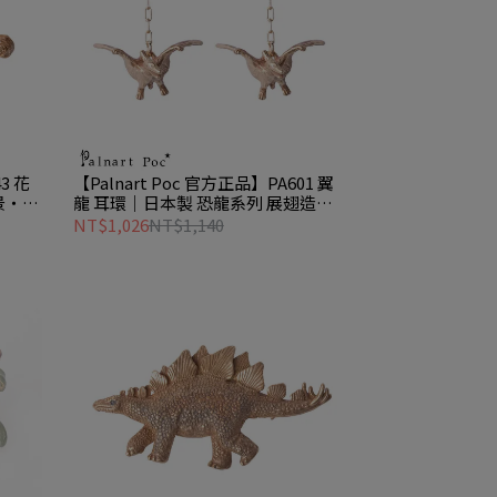
3 花
【Palnart Poc 官方正品】PA601 翼
景・森
龍 耳環｜日本製 恐龍系列 展翅造型
Pteranodon
NT$1,026
NT$1,140