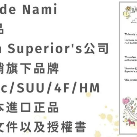
lnart Poc 官方正品】NE451 迅
【Palnart Poc 官方正品】NE4
化石 項鍊｜日本製 職人手工著色
吃的倉鼠 葵花籽 項鍊 Hungry
ciraptor
Hamster
972
NT$1,170
NT$847
NT$1,020
lnart Poc 官方正品】NE464 下
【Palnart Poc 官方正品】NE4
火箭 項鍊｜日本製 職人手工著色
秘密花園玩耍的動物 項鍊｜日本
際 Afternoon Rocket
工 常春藤 Romanesque
,146
NT$1,380
NT$1,295
NT$1,560