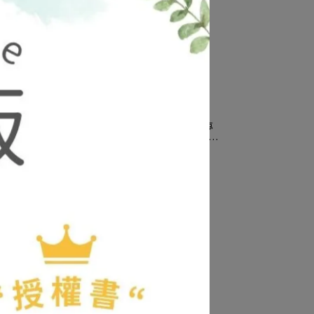
30 伊
【Palnart Poc 官方正品】NE448 夢
之果的
中的白蛇姬 項鍊｜日本製 職人手工著
色 寶藍維羅妮卡
NT$1,121
NT$1,350