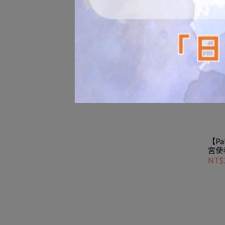
【Pa
宮使
カイ O
NT$1