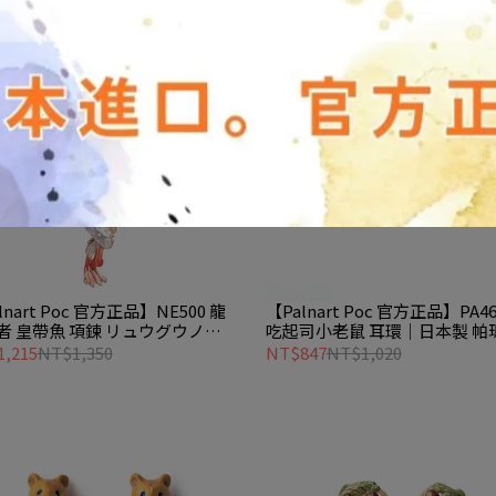
lnart Poc 官方正品】NE500 龍
【Palnart Poc 官方正品】PA46
者 皇帶魚 項鍊 リュウグウノツ
吃起司小老鼠 耳環｜日本製 帕
arfish
酪 Parmesan Mouse
,215
NT$1,350
NT$847
NT$1,020