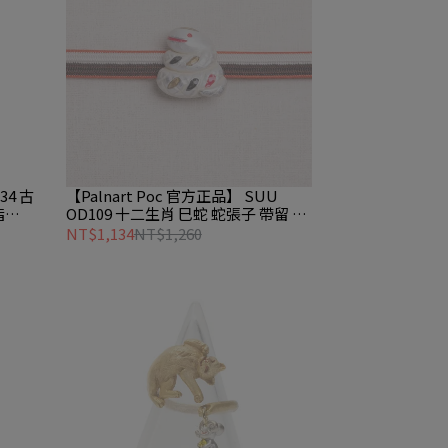
34 古
【Palnart Poc 官方正品】 SUU
指
OD109 十二生肖 巳蛇 蛇張子 帶留 巳
の帯留め Snake hariko
NT$1,134
NT$1,260