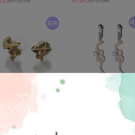
,026
NT$1,140
NT$972
NT$1,080
lnart Poc 官方正品】EA143 恐
【Palnart Poc 官方正品】EA19
石耳夾｜日本製 暴龍三角龍 星星
珠靈蛇耳夾｜日本製 優雅曲線
意涵 Serpent
922
NT$1,110
NT$756
NT$840