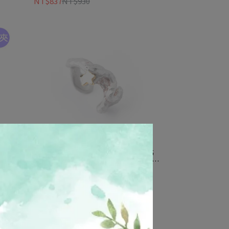
NT$837
NT$930
9 珍
【Palnart Poc 官方正品】EC002 北
與守護
斗七星蛇 耳扣耳骨夾｜日本製 職人手
工著色 神祕靈蛇 Senptentrion
NT$747
NT$900