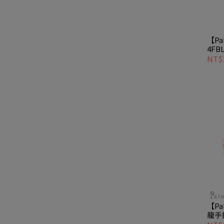
【Pa
4FB
貓與
NT$1
【Pa
龍手
恐龍圖